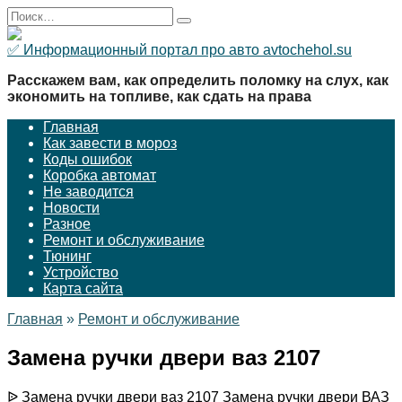
Перейти
Search
к
for:
содержанию
✅ Информационный портал про авто avtochehol.su
Расскажем вам, как определить поломку на слух, как
экономить на топливе, как сдать на права
Главная
Как завести в мороз
Коды ошибок
Коробка автомат
Не заводится
Новости
Разное
Ремонт и обслуживание
Тюнинг
Устройство
Карта сайта
Главная
»
Ремонт и обслуживание
Замена ручки двери ваз 2107
ᐉ Замена ручки двери ваз 2107 Замена ручки двери ВАЗ