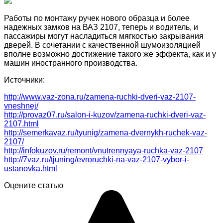
Работы по монтажу ручек нового образца и более
надежных замков на ВАЗ 2107, теперь и водитель, и
пассажиры могут насладиться мягкостью закрывания
дверей. В сочетании с качественной шумоизоляцией
вполне возможно достижение такого же эффекта, как и у
машин иностранного производства.
Источники:
http://www.vaz-zona.ru/zamena-ruchki-dveri-vaz-2107-
vneshnej/
http://provaz07.ru/salon-i-kuzov/zamena-ruchki-dveri-vaz-
2107.html
http://semerkavaz.ru/tyunig/zamena-dvernykh-ruchek-vaz-
2107/
http://infokuzov.ru/remont/vnutrennyaya-ruchka-vaz-2107
http://7vaz.ru/tjuning/evroruchki-na-vaz-2107-vybor-i-
ustanovka.html
Оцените статью