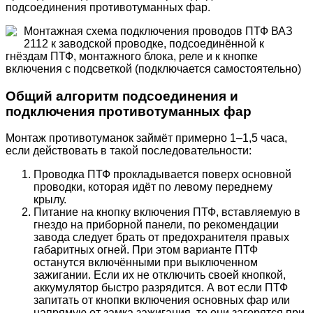
подсоединения противотуманных фар.
Монтажная схема подключения проводов ПТФ ВАЗ
2112 к заводской проводке, подсоединённой к
гнёздам ПТФ, монтажного блока, реле и к кнопке
включения с подсветкой (подключается самостоятельно)
Общий алгоритм подсоединения и
подключения противотуманных фар
Монтаж противотуманок займёт примерно 1–1,5 часа,
если действовать в такой последовательности:
Проводка ПТФ прокладывается поверх основной
проводки, которая идёт по левому переднему
крылу.
Питание на кнопку включения ПТФ, вставляемую в
гнездо на приборной панели, по рекомендации
завода следует брать от предохранителя правых
габаритных огней. При этом варианте ПТФ
останутся включёнными при выключенном
зажигании. Если их не отключить своей кнопкой,
аккумулятор быстро разрядится. А вот если ПТФ
запитать от кнопки включения основных фар или
напрямую от замка зажигания, то они загорятся при