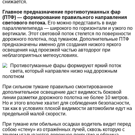
снижается.
Главное предназначение противотуманных фар
(ПТФ) — формирование правильного направления
светового потока.
Его можно представить в виде
параллелепипеда — широкого по горизонтали и узкого по
вертикали. Этот световой поток стелется по поверхности
дорожного полотна, под туманом. Дополнительные ПТФ
предназначены именно для создания низкого яркого
освещения над проезжей частью автодорог при
неблагоприятных метеоусловиях.
Противотуманные фары формируют яркий поток
света, который направлен низко над дорожным
полотном
При сильном тумане правильно смонтированное
дополнительное освещение даст видимость боковой
линии разметки дорожного полотна не более 10 метров.
Но и этого вполне хватит для соблюдения безопасности,
так как в условиях плохой видимости автомобили едут на
предельной малой скорости.
При тумане или обильных осадках водитель видит перед
собою «стену» из отражённых лучей, сквозь которую с
трудом угадываются дорожное покрытие и обочина.