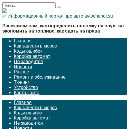
Перейти
Search
к
for:
содержанию
✅ Информационный портал про авто avtochehol.su
Расскажем вам, как определить поломку на слух, как
экономить на топливе, как сдать на права
Главная
Как завести в мороз
Коды ошибок
Коробка автомат
Не заводится
Новости
Разное
Ремонт и обслуживание
Тюнинг
Устройство
Карта сайта
Главная
Как завести в мороз
Коды ошибок
Коробка автомат
Не заводится
Новости