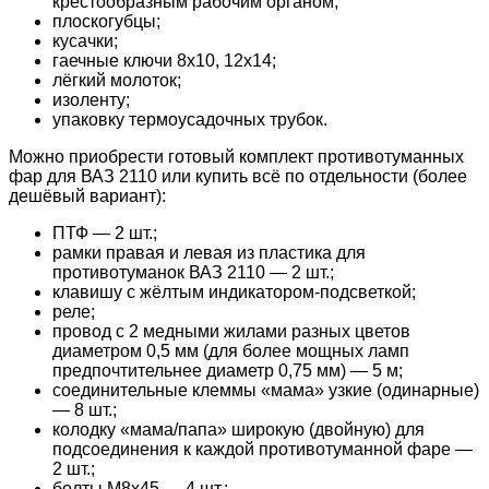
крестообразным рабочим органом;
плоскогубцы;
кусачки;
гаечные ключи 8х10, 12х14;
лёгкий молоток;
изоленту;
упаковку термоусадочных трубок.
Можно приобрести готовый комплект противотуманных
фар для ВАЗ 2110 или купить всё по отдельности (более
дешёвый вариант):
ПТФ — 2 шт.;
рамки правая и левая из пластика для
противотуманок ВАЗ 2110 — 2 шт.;
клавишу с жёлтым индикатором-подсветкой;
реле;
провод с 2 медными жилами разных цветов
диаметром 0,5 мм (для более мощных ламп
предпочтительнее диаметр 0,75 мм) — 5 м;
соединительные клеммы «мама» узкие (одинарные)
— 8 шт.;
колодку «мама/папа» широкую (двойную) для
подсоединения к каждой противотуманной фаре —
2 шт.;
болты М8х45 — 4 шт.;