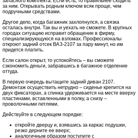
запасного комплекта. Если есть, то правильнее сходить
за ним. Открывать родным ключом всяк проще, чем
подручными средствами.
Другое дело, когда багажник захлопнулся, а связка
осталась внутри. Так вы и уехать не сможете. В крупных
городах ситуацию исправит обращение в фирму,
специализирующуюся на взломах. Профессионалы
откроют задний отсек ВАЗ-2107 за пару минут, но им
придется платить.
Если салон открыт, то успокойтесь – вы сможете
сэкономить деньги, забравшись в багажное отделение
оттуда.
В первую очередь вытащите задний диван 2107.
Демонтаж осуществить нетрудно – сиденье крепится на
двух фиксаторах, а спинка удерживается на месте вверху
пластинами, вставленными в полку, а снизу –
проволочными петлями.
Действуйте в следующем порядке:
откройте дверцу и, взявшись за каркас подушки,
резко дерните ее вверх;
аналогичным образом поступите с