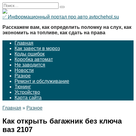
Перейти
Search
к
for:
содержанию
✅ Информационный портал про авто avtochehol.su
Расскажем вам, как определить поломку на слух, как
экономить на топливе, как сдать на права
Главная
Как завести в мороз
Коды ошибок
Коробка автомат
Не заводится
Новости
Разное
Ремонт и обслуживание
Тюнинг
Устройство
Карта сайта
Главная
»
Разное
Как открыть багажник без ключа
ваз 2107