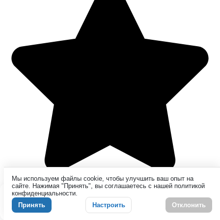
Мы используем файлы cookie, чтобы улучшить ваш опыт на
сайте. Нажимая "Принять", вы соглашаетесь с нашей политикой
конфиденциальности.
Этот сайт использует cookie для хранения данных. Продолжая
использовать сайт, Вы даете свое согласие на работу с этими
Принять
Настроить
Отклонить
файлами.
OK