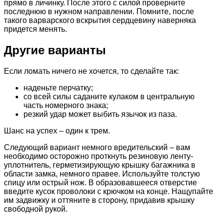
прямо в личинку. После этого с силой проверните
последнюю в нужном направлении. Помните, после
такого варварского вскрытия сердцевину наверняка
придется менять.
Другие варианты
Если ломать ничего не хочется, то сделайте так:
наденьте перчатку;
со всей силы саданите кулаком в центральную
часть номерного знака;
резкий удар может выбить язычок из паза.
Шанс на успех – один к трем.
Следующий вариант немного вредительский – вам
необходимо осторожно проткнуть резиновую ленту-
уплотнитель, герметизирующую крышку багажника в
области замка, немного правее. Используйте толстую
спицу или острый нож. В образовавшееся отверстие
введите кусок проволоки с крючком на конце. Нащупайте
им задвижку и оттяните в сторону, придавив крышку
свободной рукой.