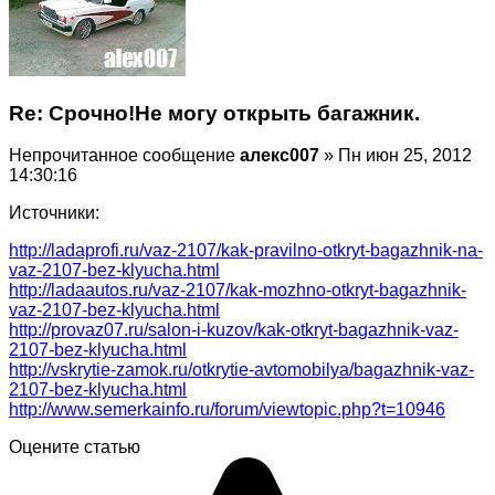
Re: Срочно!Не могу открыть багажник.
Непрочитанное сообщение
алекс007
» Пн июн 25, 2012
14:30:16
Источники:
http://ladaprofi.ru/vaz-2107/kak-pravilno-otkryt-bagazhnik-na-
vaz-2107-bez-klyucha.html
http://ladaautos.ru/vaz-2107/kak-mozhno-otkryt-bagazhnik-
vaz-2107-bez-klyucha.html
http://provaz07.ru/salon-i-kuzov/kak-otkryt-bagazhnik-vaz-
2107-bez-klyucha.html
http://vskrytie-zamok.ru/otkrytie-avtomobilya/bagazhnik-vaz-
2107-bez-klyucha.html
http://www.semerkainfo.ru/forum/viewtopic.php?t=10946
Оцените статью