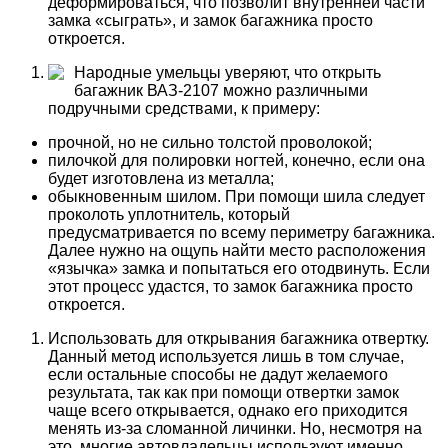
деформироваться, что позволит внутренней части
замка «сыграть», и замок багажника просто
откроется.
Народные умельцы уверяют, что открыть
багажник ВАЗ-2107 можно различными
подручными средствами, к примеру:
прочной, но не сильно толстой проволокой;
пилочкой для полировки ногтей, конечно, если она
будет изготовлена из металла;
обыкновенным шилом. При помощи шила следует
проколоть уплотнитель, который
предусматривается по всему периметру багажника.
Далее нужно на ощупь найти место расположения
«язычка» замка и попытаться его отодвинуть. Если
этот процесс удастся, то замок багажника просто
откроется.
Использовать для открывания багажника отвертку.
Данный метод используется лишь в том случае,
если остальные способы не дадут желаемого
результата, так как при помощи отвертки замок
чаще всего открывается, однако его приходится
менять из-за сломанной личинки. Но, несмотря на
это, многие автовладельцы используют именно