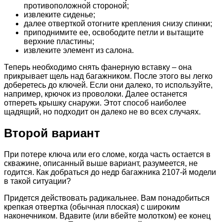
противоположной стороной;
извлеките сиденье;
далее отверткой отогните крепления снизу спинки;
приподнимите ее, освободите петли и вытащите
верхние пластины;
извлеките элемент из салона.
Теперь необходимо снять фанерную вставку – она
прикрывает щель над багажником. После этого вы легко
доберетесь до ключей. Если они далеко, то используйте,
например, крючок из проволоки. Далее останется
отпереть крышку снаружи. Этот способ наиболее
щадящий, но подходит он далеко не во всех случаях.
Второй вариант
При потере ключа или его сломе, когда часть остается в
скважине, описанный выше вариант, разумеется, не
годится. Как добраться до недр багажника 2107-й модели
в такой ситуации?
Придется действовать радикальнее. Вам понадобиться
крепкая отвертка (обычная плоская) с широким
наконечником. Вдавите (или вбейте молотком) ее конец