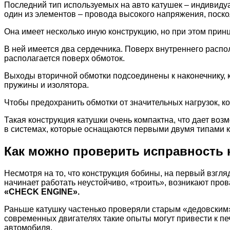
Последний тип используемых на авто катушек – индивидуа
один из элементов – провода высокого напряжения, поско
Она имеет несколько иную конструкцию, но при этом при
В ней имеется два сердечника. Поверх внутреннего распо
располагается поверх обмоток.
Выходы вторичной обмотки подсоединены к наконечнику, к
пружины и изолятора.
Чтобы предохранить обмотки от значительных нагрузок, к
Такая конструкция катушки очень компактна, что дает во
в системах, которые оснащаются первыми двумя типами к
Как можно проверить исправность 
Несмотря на то, что конструкция бобины, на первый взгл
начинает работать неустойчиво, «троить», возникают пров
«CHECK ENGINE».
Раньше катушку частенько проверяли старым «дедовским»
современных двигателях такие опыты могут привести к пе
автомобиля.