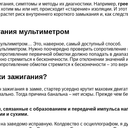
гания, симптомы и методы их диагностики. Например,
грее
 хотим мы или нет, происходит «старение» изоляции. И этот
растет риск внутреннего короткого замыкания и, как следс
игания мультиметром
 Мультиметром… Это, наверное, самый доступный способ.
мультиметром. Нужно поочередно проверить сопротивление
ротивление первичной обмотки должно попадать в диапазон 
но стремиться к бесконечности. При отклонении значений
ротивление обмотки стремится к бесконечности – это вер
ки зажигания?
ажигания в замке, стартер усердно крутит маховик двигат
ально. Тогда причина банальна – нет искры. Прежде чем бе
, связанные с образованием и передачей импульса нап
ми и сухими.
 на заведомо исправную. Колдовство с осциллографом, я д