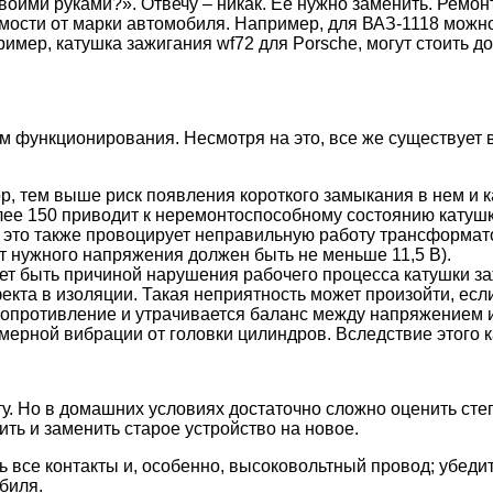
оими руками?». Отвечу – никак. Ее нужно заменить. Ремонт
мости от марки автомобиля. Например, для ВАЗ-1118 можн
ример, катушка зажигания wf72 для Porsche, могут стоить д
м функционирования. Несмотря на это, все же существует 
 тем выше риск появления короткого замыкания в нем и ка
ее 150 приводит к неремонтоспособному состоянию катушк
я, это также провоцирует неправильную работу трансформат
 нужного напряжения должен быть не меньше 11,5 В).
т быть причиной нарушения рабочего процесса катушки за
екта в изоляции. Такая неприятность может произойти, ес
 сопротивление и утрачивается баланс между напряжением 
мерной вибрации от головки цилиндров. Вследствие этого к
у. Но в домашних условиях достаточно сложно оценить сте
ть и заменить старое устройство на новое.
 все контакты и, особенно, высоковольтный провод; убедит
биля.