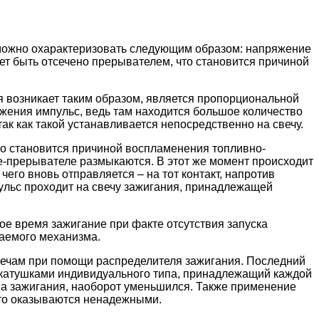
 можно охарактеризовать следующим образом: напряжение
жет быть отсечено прерывателем, что становится причиной
я возникает таким образом, является пропорциональной
ряжения импульс, ведь там находится большое количество
ак как такой устанавливается непосредственно на свечу.
то становится причиной воспламенения топливно-
ле-прерывателе размыкаются. В этот же момент происходит
его вновь отправляется – на тот контакт, напротив
пульс проходит на свечу зажигания, принадлежащей
ое время зажигание при факте отсутствия запуска
аемого механизма.
вечам при помощи распределителя зажигания. Последний
с катушками индивидуального типа, принадлежащий каждой
ема зажигания, наоборот уменьшился. Также применение
сто оказываются ненадежными.