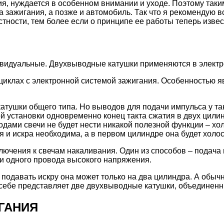
, нуждается в особенном внимании и уходе. Поэтому таким 
а зажигания, а позже и автомобиль. Так что я рекомендую 
тности, тем более если о принципе ее работы теперь извес
видуальные. Двухвыводные катушки применяются в электро
циклах с электронной системой зажигания. Особенностью я
катушки общего типа. Но выводов для подачи импульса у так
ой установки одновременно конец такта сжатия в двух цилин
одами свечи не будет нести никакой полезной функции – хо
я и искра необходима, а в первом цилиндре она будет холос
ючения к свечам накаливания. Один из способов – подача
 и одного провода высокого напряжения.
 подавать искру она может только на два цилиндра. А обычн
себе представляет две двухвыводные катушки, объединенны
ГАНИЯ