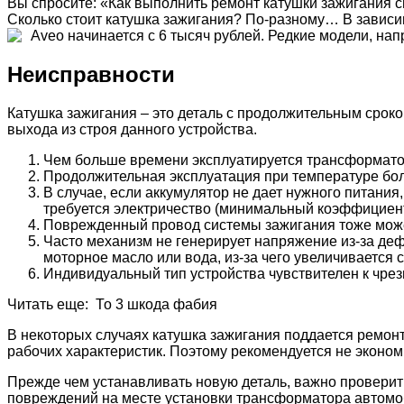
Вы спросите: «Как выполнить ремонт катушки зажигания св
Сколько стоит катушка зажигания? По-разному… В зависи
Aveo начинается с 6 тысяч рублей. Редкие модели, нап
Неисправности
Катушка зажигания – это деталь с продолжительным сроко
выхода из строя данного устройства.
Чем больше времени эксплуатируется трансформатор,
Продолжительная эксплуатация при температуре бол
В случае, если аккумулятор не дает нужного питани
требуется электричество (минимальный коэффициент
Поврежденный провод системы зажигания тоже може
Часто механизм не генерирует напряжение из-за деф
моторное масло или вода, из-за чего увеличивается
Индивидуальный тип устройства чувствителен к чрез
Читать еще: То 3 шкода фабия
В некоторых случаях катушка зажигания поддается ремонт
рабочих характеристик. Поэтому рекомендуется не экономи
Прежде чем устанавливать новую деталь, важно проверить
повреждений на месте установки трансформатора автомо