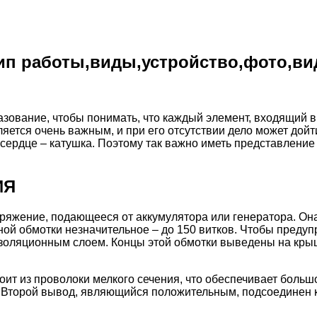
ип работы,виды,устройство,фото,ви
зование, чтобы понимать, что каждый элемент, входящий в
ется очень важным, и при его отсутствии дело может дойт
сердце – катушка. Поэтому так важно иметь представление 
ИЯ
ряжение, подающееся от аккумулятора или генератора. Она 
анной обмотки незначительное – до 150 витков. Чтобы пред
изоляционным слоем. Концы этой обмотки выведены на крыш
ит из проволоки мелкого сечения, что обеспечивает большо
 Второй вывод, являющийся положительным, подсоединен к