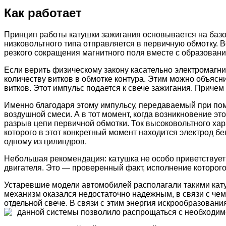
Как работает
Принцип работы катушки зажигания основывается на базо
низковольтного типа отправляется в первичную обмотку. 
резкого сокращения магнитного поля вместе с образован
Если верить физическому закону касательно электромагни
количеству витков в обмотке контура. Этим можно объясн
витков. Этот импульс подается к свече зажигания. Причем
Именно благодаря этому импульсу, передаваемый при пом
воздушной смеси. А в тот момент, когда возникновение э
разрыв цепи первичной обмотки. Ток высоковольтного хара
которого в этот конкретный момент находится электрод бе
одному из цилиндров.
Небольшая рекомендация: катушка не особо приветствует 
двигателя. Это — проверенный факт, исполнение которог
Устаревшие модели автомобилей располагали такими кату
механизм оказался недостаточно надежным, в связи с че
отдельной свече. В связи с этим энергия искрообразован
данной системы позволило распрощаться с необходим