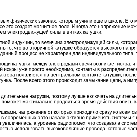
вых физических законах, которым учили еще в школе. Его
Все это создает магнитное поле. Иногда это напряжение мо
ием электродвижущей силы в витках катушки.
тной индукции, то величина электродвижущей силы, котора
ить то, что во вторичной катушке образуется высокого нап
 данный процесс не характерен для индивидуального типа, т
ощи катушки, между электродами свечи возникает искра, ч
той искры уже просто необходимо, контакты в распределите
ктера появляется на центральном контакте катушки, после ч
гунка. После всего этого происходит замыкание цепи, а им
длительные нагрузки, поэтому лучше включать на длительн
о поможет максимально продлиться время действия описыв
шками, напряжение от которых приходило сразу ко всем с
м в современных авто начали активно применять системы 
ия увеличилась, а уровень радиопомех, что создавала сист
остью использовать высоковольтные провода, которые ча