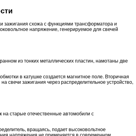
ости
ки зажигания схожа с функциями трансформатора и
соковольтное напряжение, генерируемое для свечей
бранном из тонких металлических пластин, намотаны две
бмотки в катушке создается магнитное поле. Вторичная
на свечи зажигания через распределительное устройство,
к на старые отечественные автомобили с
ределитель, вращаясь, подает высоковольтное
ения напряжения не применяется в современном