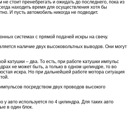
не стоит пренебрегать и ожидать до последнего, пока из
всегда находить время для осуществления хотя бы
тно. И пусть автомобиль никогда не подводит.
нных системах с прямой подачей искры на свечу.
вляется наличие двух высоковольтных выводов. Они могут
ой катушки – два. То есть, при работе катушки импульс
драх не может быть, а только в одном цилиндре, то во
лостая искра. Но при дальнейшей работе мотора ситуация
той.
 импульсов посредством двух проводов высокого
о у авто используется по 4 цилиндра. Для таких авто
е в один блок.