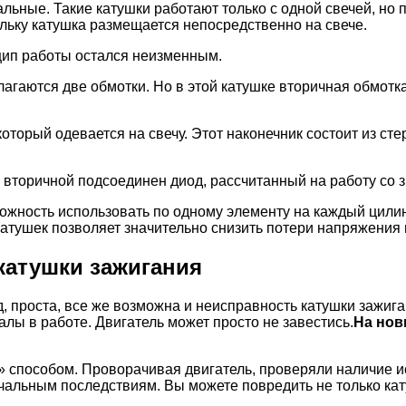
льные. Такие катушки работают только с одной свечей, но
льку катушка размещается непосредственно на свече.
нцип работы остался неизменным.
лагаются две обмотки. Но в этой катушке вторичная обмот
оторый одевается на свечу. Этот наконечник состоит из ст
о вторичной подсоединен диод, рассчитанный на работу со
зможность использовать по одному элементу на каждый цили
атушек позволяет значительно снизить потери напряжения 
катушки зажигания
яд, проста, все же возможна и неисправность катушки зажи
алы в работе. Двигатель может просто не завестись.
На нов
 способом. Проворачивая двигатель, проверяли наличие и
чальным последствиям. Вы можете повредить не только кат