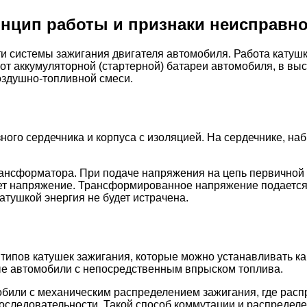
инцип работы и признаки неисправн
ти системы зажигания двигателя автомобиля. Работа катуш
от аккумуляторной (стартерной) батареи автомобиля, в вы
оздушно-топливной смеси.
ного сердечника и корпуса с изоляцией. На сердечнике, на
ансформатора. При подаче напряжения на цепь первичной о
ет напряжение. Трансформированное напряжение подается 
атушкой энергия не будет истрачена.
типов катушек зажигания, которые можно устанавливать ка
ые автомобили с непосредственным впрыском топлива.
били с механическим распределением зажигания, где расп
оследовательности. Такой способ коммутации и распредел