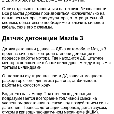
2. Для моторов LF-DE, L3-VE — 16 – 24 Нм.
Стоит отдельно остановиться на технике безопасности.
Все работы должны производиться исключительно на
остывшем моторе, с аккумулятора, от отрицательной
клеммы, обязательно необходимо отключить силовой
кабель, сняв его с клеммы.
Датчик детонации Mazda 3
Датчик детонации (далее — ДД) в автомобиле Мазда 3
предназначен для контроля степени детонации в
процессе работы мотора. Где находится ДД: штатное
месторасположение в блоке цилиндров, между вторым и
третьим цилиндрами.
От полноты функциональности ДД зависит мощность,
расход горючего, динамика разгона, стабильность
работы на холостом ходу.
Водителю на заметку. Под степенью детонации
подразумевается возгорание топливной смеси на
удаленном расстоянии от свечи под воздействием силы
давления. Процесс детонации сопровождается звуком,
стуком в кривошипно-шатунном механизме (КШМ).