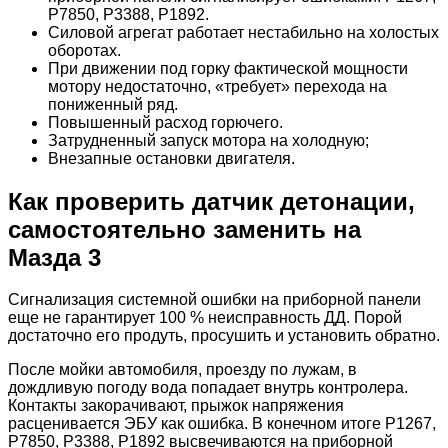
Р7850, Р3388, Р1892.
Силовой агрегат работает нестабильно на холостых
оборотах.
При движении под горку фактической мощности
мотору недостаточно, «требует» перехода на
пониженный ряд.
Повышенный расход горючего.
Затрудненный запуск мотора на холодную;
Внезапные остановки двигателя.
Как проверить датчик детонации,
самостоятельно заменить на
Мазда 3
Сигнализация системной ошибки на приборной панели
еще не гарантирует 100 % неисправность ДД. Порой
достаточно его продуть, просушить и установить обратно.
После мойки автомобиля, проезду по лужам, в
дождливую погоду вода попадает внутрь контролера.
Контакты закорачивают, прыжок напряжения
расценивается ЭБУ как ошибка. В конечном итоге Р1267,
Р7850, Р3388, Р1892 высвечиваются на приборной