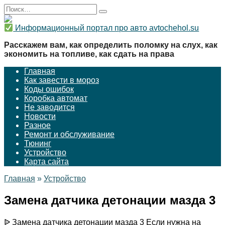
Перейти
Search
к
for:
содержанию
Информационный портал про авто avtochehol.su
Расскажем вам, как определить поломку на слух, как
экономить на топливе, как сдать на права
Главная
Как завести в мороз
Коды ошибок
Коробка автомат
Не заводится
Новости
Разное
Ремонт и обслуживание
Тюнинг
Устройство
Карта сайта
Главная
»
Устройство
Замена датчика детонации мазда 3
ᐉ Замена датчика детонации мазда 3 Если нужна на