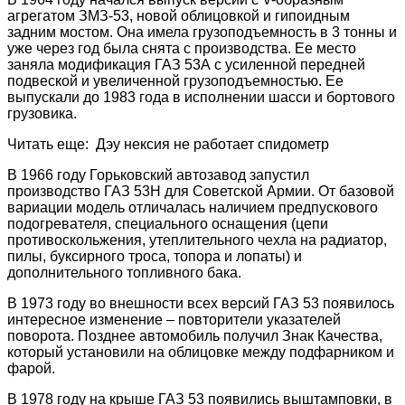
агрегатом ЗМЗ-53, новой облицовкой и гипоидным
задним мостом. Она имела грузоподъемность в 3 тонны и
уже через год была снята с производства. Ее место
заняла модификация ГАЗ 53А с усиленной передней
подвеской и увеличенной грузоподъемностью. Ее
выпускали до 1983 года в исполнении шасси и бортового
грузовика.
Читать еще: Дэу нексия не работает спидометр
В 1966 году Горьковский автозавод запустил
производство ГАЗ 53Н для Советской Армии. От базовой
вариации модель отличалась наличием предпускового
подогревателя, специального оснащения (цепи
противоскольжения, утеплительного чехла на радиатор,
пилы, буксирного троса, топора и лопаты) и
дополнительного топливного бака.
В 1973 году во внешности всех версий ГАЗ 53 появилось
интересное изменение – повторители указателей
поворота. Позднее автомобиль получил Знак Качества,
который установили на облицовке между подфарником и
фарой.
В 1978 году на крыше ГАЗ 53 появились выштамповки, в