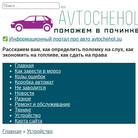
Перейти
Search
к
for:
содержанию
Информационный портал про авто avtochehol.su
Расскажем вам, как определить поломку на слух, как
экономить на топливе, как сдать на права
Главная
Как завести в мороз
Коды ошибок
Коробка автомат
Не заводится
Новости
Разное
Ремонт и обслуживание
Тюнинг
Устройство
Карта сайта
Главная
»
Устройство