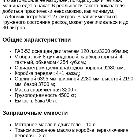
что автомобиль не нагружен, погода сухая и теплая,
машина едет в накат. В реальности такого показателя
добиться практически невозможно, как минимум,
ГАЗончик потребляет 27 литров. В зависимости от
груженого состояния расход может увеличиваться и до
30 литров.
Общие характеристики
ГАЗ-53 оснащен двигателем 120 л.с./3200 об/мин;
V-образный 8-цилиндровый, карбюраторный, 4-
тактный, объемом 4254 куб.см.;
С диаметром цилиндра/ходом поршня 92/80 мм;
Коробка передач: 4+1 назад;
С длиной 6395 мм, шириной 2280 мм, высотой 2190
мм, базой 3700 м;
Масса снаряженная 3200 кг;
Грузоподъемность 4500 кг;
Емкость бака 90 л.
Заправочные емкости
Моторное масло в двигателе – 10 л;
Трансмиссионное масло в коробке переключения
передач – 3 л;