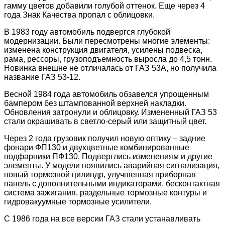
гамму цветов добавили голубой оттенок. Еще через 4
года Знак Качества пропал с облицовки.
В 1983 году автомобиль подвергся глубокой
модернизации. Были пересмотрены многие элементы:
изменена конструкция двигателя, усилены подвеска,
рама, рессоры, грузоподъемность выросла до 4,5 тонн.
Новинка внешне не отличалась от ГАЗ 53А, но получила
название ГАЗ 53-12.
Весной 1984 года автомобиль обзавелся упрощенным
бампером без штампованной верхней накладки.
Обновления затронули и облицовку. Измененный ГАЗ 53
стали окрашивать в светло-серый или защитный цвет.
Через 2 года грузовик получил новую оптику – задние
фонари ФП130 и двухцветные комбинированные
подфарники ПФ130. Подверглись изменениям и другие
элементы. У модели появились аварийная сигнализация,
новый тормозной цилиндр, улучшенная приборная
панель с дополнительными индикаторами, бесконтактная
система зажигания, раздельные тормозные контуры и
гидровакуумные тормозные усилители.
С 1986 года на все версии ГАЗ стали устанавливать