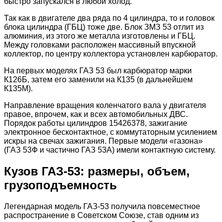
быстро запускался в любой холод.
Так как в двигателе два ряда по 4 цилиндра, то и головок
блока цилиндра (ГБЦ) тоже две. Блок ЗМЗ 53 отлит из
алюминия, из этого же металла изготовлены и ГБЦ.
Между головками расположен массивный впускной
коллектор, по центру коллектора установлен карбюратор.
На первых моделях ГАЗ 53 был карбюратор марки
К126Б, затем его заменили на К135 (в дальнейшем
К135М).
Направление вращения коленчатого вала у двигателя
правое, впрочем, как и всех автомобильных ДВС.
Порядок работы цилиндров 15426378, зажигание
электронное бесконтактное, с коммутаторным усилением
искры на свечах зажигания. Первые модели «газона»
(ГАЗ 53Ф и частично ГАЗ 53А) имели контактную систему.
Кузов ГАЗ-53: размеры, объем,
грузоподъемность
Легендарная модель ГАЗ-53 получила повсеместное
распространение в Советском Союзе, став одним из