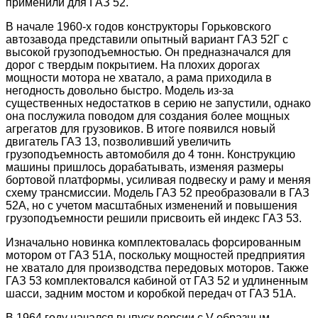
применили для ГАЗ 52.
В начале 1960-х годов конструкторы Горьковского
автозавода представили опытный вариант ГАЗ 52Г с
высокой грузоподъемностью. Он предназначался для
дорог с твердым покрытием. На плохих дорогах
мощности мотора не хватало, а рама приходила в
негодность довольно быстро. Модель из-за
существенных недостатков в серию не запустили, однако
она послужила поводом для создания более мощных
агрегатов для грузовиков. В итоге появился новый
двигатель ГАЗ 13, позволивший увеличить
грузоподъемность автомобиля до 4 тонн. Конструкцию
машины пришлось дорабатывать, изменяя размеры
бортовой платформы, усиливая подвеску и раму и меняя
схему трансмиссии. Модель ГАЗ 52 преобразовали в ГАЗ
52А, но с учетом масштабных изменений и повышения
грузоподъемности решили присвоить ей индекс ГАЗ 53.
Изначально новинка комплектовалась форсированным
мотором от ГАЗ 51А, поскольку мощностей предприятия
не хватало для производства передовых моторов. Также
ГАЗ 53 комплектовался кабиной от ГАЗ 52 и удлиненным
шасси, задним мостом и коробкой передач от ГАЗ 51А.
В 1964 году начался выпуск версии с V-образным