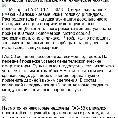
цилиндров и добавились мелкие технические нюансы.
Мотор на ГАЗ-53-12 — ЗМЗ-53, верхнеклапанный,
имеющий алюминиевые блок и головку цилиндров.
Распределитель и катушка зажигания довольно часто
выходили из строя по причине конструктивных
недочетов. До капитального ремонта машина успевала
пройти 400 тысяч километров. Мотор особой
экономичностью не отличался. Чтобы как-то исправить
это, вместо однокамерного карбюратора позднее стали
использовать двухкамерный.
ГАЗ-53 оснащен рессорной зависимой подвеской. На
передней подвеске установлены телескопические
амортизаторы. Руль не имеет гидроусилителя, из-за чего
управлять таким автомобилем могли только физически
крепкие люди. Для переключения передач нужно
применить двойной выжим сцепления. В состав
карданной передачи входят 2 вала, которые соединены
между собой с помощью шарниров Гука.
Несмотря на некоторые недочеты, ГАЗ-53 отличался
простотой конструкций и пригодностью к ремонту, да и
запчастей для этой автомашины всегда было достаточно.