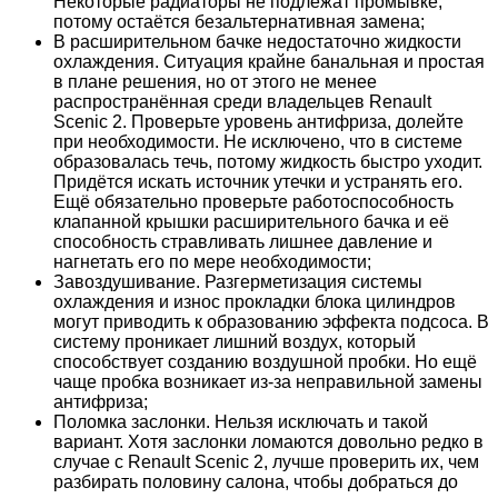
Некоторые радиаторы не подлежат промывке,
потому остаётся безальтернативная замена;
В расширительном бачке недостаточно жидкости
охлаждения. Ситуация крайне банальная и простая
в плане решения, но от этого не менее
распространённая среди владельцев Renault
Scenic 2. Проверьте уровень антифриза, долейте
при необходимости. Не исключено, что в системе
образовалась течь, потому жидкость быстро уходит.
Придётся искать источник утечки и устранять его.
Ещё обязательно проверьте работоспособность
клапанной крышки расширительного бачка и её
способность стравливать лишнее давление и
нагнетать его по мере необходимости;
Завоздушивание. Разгерметизация системы
охлаждения и износ прокладки блока цилиндров
могут приводить к образованию эффекта подсоса. В
систему проникает лишний воздух, который
способствует созданию воздушной пробки. Но ещё
чаще пробка возникает из-за неправильной замены
антифриза;
Поломка заслонки. Нельзя исключать и такой
вариант. Хотя заслонки ломаются довольно редко в
случае с Renault Scenic 2, лучше проверить их, чем
разбирать половину салона, чтобы добраться до