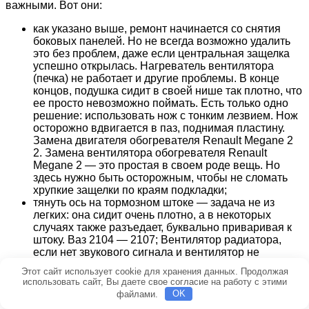
важными. Вот они:
как указано выше, ремонт начинается со снятия
боковых панелей. Но не всегда возможно удалить
это без проблем, даже если центральная защелка
успешно открылась. Нагреватель вентилятора
(печка) не работает и другие проблемы. В конце
концов, подушка сидит в своей нише так плотно, что
ее просто невозможно поймать. Есть только одно
решение: использовать нож с тонким лезвием. Нож
осторожно вдвигается в паз, поднимая пластину.
Замена двигателя обогревателя Renault Megane 2
2. Замена вентилятора обогревателя Renault
Megane 2 — это простая в своем роде вещь. Но
здесь нужно быть осторожным, чтобы не сломать
хрупкие защелки по краям подкладки;
тянуть ось на тормозном штоке — задача не из
легких: она сидит очень плотно, а в некоторых
случаях также разъедает, буквально приваривая к
штоку. Ваз 2104 — 2107; Вентилятор радиатора,
если нет звукового сигнала и вентилятор не
работает. Если это произойдет, поможет жидкость
Этот сайт использует cookie для хранения данных. Продолжая
WD40. Тщательно смажьте ржавчину этой
использовать сайт, Вы даете свое согласие на работу с этими
композицией и подождите 15 минут. Даже самая
файлами.
OK
ужасная ось может быть легко удалена;