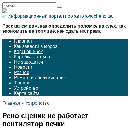
Перейти
Search
к
for:
содержанию
✅ Информационный портал про авто avtochehol.su
Расскажем вам, как определить поломку на слух, как
экономить на топливе, как сдать на права
Главная
Как завести в мороз
Коды ошибок
Коробка автомат
Не заводится
Новости
Разное
Ремонт и обслуживание
Тюнинг
Устройство
Карта сайта
Главная
»
Устройство
Рено сценик не работает
вентилятор печки