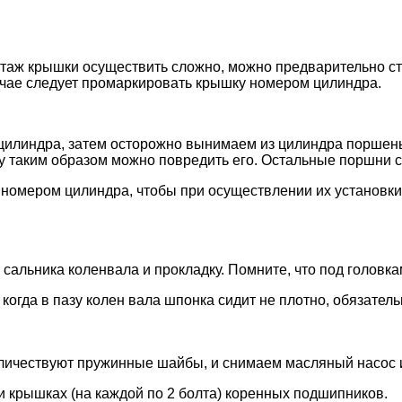
нтаж крышки осуществить сложно, можно предварительно ст
учае следует промаркировать крышку номером цилиндра.
 цилиндра, затем осторожно вынимаем из цилиндра поршень
ку таким образом можно повредить его. Остальные поршни 
о номером цилиндра, чтобы при осуществлении их установки
о сальника коленвала и прокладку. Помните, что под голов
 когда в пазу колен вала шпонка сидит не плотно, обязател
аличествуют пружинные шайбы, и снимаем масляный насос и
и крышках (на каждой по 2 болта) коренных подшипников.