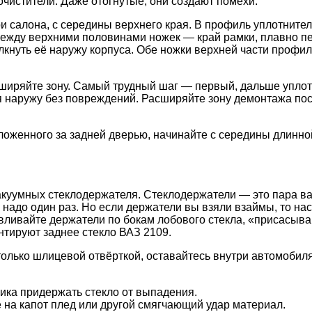
очистители. Даже отогнутые, они создают помехи.
ри салона, с середины верхнего края. В профиль уплотнит
а между верхними половинами ножек — край рамки, плавно 
кнуть её наружу корпуса. Обе ножки верхней части профил
сширяйте зону. Самый трудный шаг — первый, дальше уплот
 наружу без повреждений. Расширяйте зону демонтажа пост
ложенного за задней дверью, начинайте с середины длинно
 вакуумных стеклодержателя. Стеклодержатели — это пара в
ло надо один раз. Но если держатели вы взяли взаймы, то н
вливайте держатели по бокам лобового стекла, «присасыва
нтируют заднее стекло ВАЗ 2109.
 только шлицевой отвёрткой, оставайтесь внутри автомобил
ика придержать стекло от выпадения.
 на капот плед или другой смягчающий удар материал.