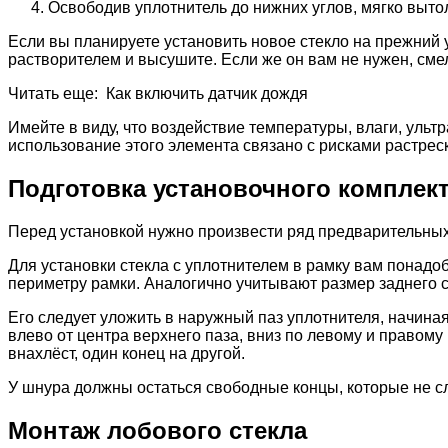
Освободив уплотнитель до нижних углов, мягко вытол
Если вы планируете установить новое стекло на прежний 
растворителем и высушите. Если же он вам не нужен, сме
Читать еще: Как включить датчик дождя
Имейте в виду, что воздействие температуры, влаги, уль
использование этого элемента связано с рисками растрес
Подготовка установочного комплек
Перед установкой нужно произвести ряд предварительных
Для установки стекла с уплотнителем в рамку вам понадоб
периметру рамки. Аналогично учитывают размер заднего с
Его следует уложить в наружный паз уплотнителя, начина
влево от центра верхнего паза, вниз по левому и правому
внахлёст, один конец на другой.
У шнура должны остаться свободные концы, которые не сл
Монтаж лобового стекла