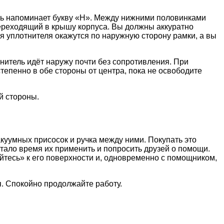
ель напоминает букву «Н». Между нижними половинками
переходящий в крышу корпуса. Вы должны аккуратно
я уплотнителя окажутся по наружную сторону рамки, а вы
нитель идёт наружу почти без сопротивления. При
епенно в обе стороны от центра, пока не освободите
й стороны.
акуумных присосок и ручка между ними. Покупать это
астало время их применить и попросить друзей о помощи.
йтесь» к его поверхности и, одновременно с помощником,
я. Спокойно продолжайте работу.