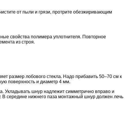
очистите от пыли и грязи, протрите обезжиривающим
онные свойства полимера уплотнителя. Повторное
емента из строя.
яет размер лобового стекла. Надо прибавить 50–70 см к
кую поверхность и диаметр 4 мм.
аза. Укладывать шнур надлежит симметрично вправо и
ру. В середине нижнего паза монтажный шнур должен лечь