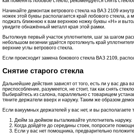
как поменять лобовое стекло, рекомендуется снять стекло
Начинайте демонтаж ветрового стекла на ВАЗ 2109 изнут
ножек этой буквы располагается край лобового стекла, 
поджать ближнюю к вам верхнюю ножку буквы «Н» и вытол
увидите обнажённый металл края этой рамки.
Вытолкнув первый участок уплотнителя, шаг за шагом ра
небольшом везении удаётся протолкнуть край уплотнителя
верхние углы ветрового стекла.
Если происходит замена бокового стекла ВАЗ 2109, распо
Снятие старого стекла
Дальнейшие действия зависят от того, есть ли у вас два
приспособление, разумеется, не стоит, так как снять стек
Выбирайтесь из салона, параллельно с товарищем устана
тяните держатели вверх и наружу. Таким же образом демо
Если вакуумных держателей у вас нет, и вы располагаете
Дюйм за дюймом выталкивайте уплотнитель наружу.
Когда дойдёте до середины стоек, попросите помощн
Если у вас нет помощника, предварительно положите