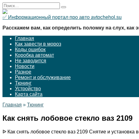
Перейти
Search
к
for:
содержанию
✅ Информационный портал про авто avtochehol.su
Расскажем вам, как определить поломку на слух, как э
Главная
Как завести в мороз
Коды ошибок
Коробка автомат
Не заводится
Новости
Разное
Ремонт и обслуживание
Тюнинг
Устройство
Карта сайта
Главная
»
Тюнинг
Как снять лобовое стекло ваз 2109
ᐉ Как снять лобовое стекло ваз 2109 Снятие и установка