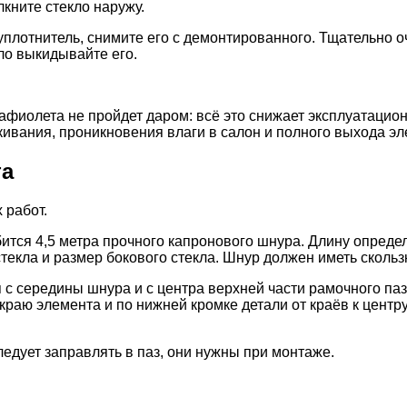
кните стекло наружу.
уплотнитель, снимите его с демонтированного. Тщательно 
ло выкидывайте его.
трафиолета не пройдет даром: всё это снижает эксплуатаци
кивания, проникновения влаги в салон и полного выхода эл
та
 работ.
ится 4,5 метра прочного капронового шнура. Длину определ
текла и размер бокового стекла. Шнур должен иметь скольз
я с середины шнура и с центра верхней части рамочного п
 краю элемента и по нижней кромке детали от краёв к цент
едует заправлять в паз, они нужны при монтаже.