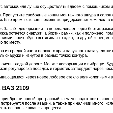
ус автомобиля лучше осуществлять вдвоём с помощником и
и. Пропустите свободные концы монтажного шнура в салон
и. В то время как ваш помощник придерживает комплект в 
». За счёт деформации та переваливает через бортик рамк
жка остаётся снаружи, а бортик рамки, как и положено, по
иями, поочерёдно вытягивая то один, то другой конец мо
о по месту.
а из средней части верхнего края наружного паза уплотни
ль снаружи и изнутри в разных точках контура.
е очень гладкой дороге. Мелкие деформации и вибрация буд
ая регулировка посадки, и герметик затвердеет через неск
крывающимися через новое лобовое стекло великолепными 
 ВАЗ 2109
приобрести новый прозрачный элемент, подготовить инвент
 потребуется после аварии, а также при наличии многочис
честь основные нюансы процесса.