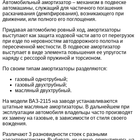
Автомобильный амортизатор – механизм в подвеске
автомашины, служащий для частичного погашения
раскачивания (демпфирования), возникающего при
движении, или полного его поглощения.
Придавая автомобилю ровный ход, амортизаторы
выступают как защита ходовой части авто от перегрузок
при езде по неровностям автодорожного полотна и
пересеченной местности. В подвеске амортизатор
выступает в виде элемента повышения ее упругости
наряду с рессорой пружиной и торсионом.
По своим типам амортизаторы разделяются:
газовый однотрубный;
газовый двухтрубный;
масляный двухтрубный.
На модели ВАЗ-2115 на заводе устанавливаются
штатные масляные амортизаторы. В дальнейшем при
эксплуатации автомобиля владельцы часто производят
их замену на газовые, в зависимости от стиля своего
вождения.
Различают 3 разновидности стоек с разными
характеристиками. Выбирать их нужно, ориентируясь на