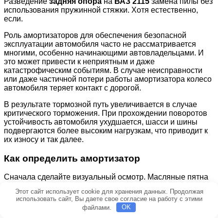
Разведение
задняя опора
на
ВАЗ 2115
замена пилы без
использования пружинной стяжки. Хотя естественно,
если.
Роль амортизаторов для обеспечения безопасной
эксплуатации автомобиля часто не рассматривается
многими, особенно начинающими автовладельцами. И
это может привести к неприятным и даже
катастрофическим событиям. В случае неисправности
или даже частичной потери работы амортизатора колесо
автомобиля теряет контакт с дорогой.
В результате тормозной путь увеличивается в случае
критического торможения. При прохождении поворотов
устойчивость автомобиля ухудшается, шасси и шины
подвергаются более высоким нагрузкам, что приводит к
их износу и так далее.
Как определить амортизатор
Сначала сделайте визуальный осмотр. Масляные пятна
на самом амортизаторе, файле журнала или буфере
Этот сайт использует cookie для хранения данных. Продолжая
отдачи предупреждают о необходимости замены. Кроме
использовать сайт, Вы даете свое согласие на работу с этими
того, неравномерный износ шин может указывать на
файлами.
OK
наличие препятствий в задней подвеске.