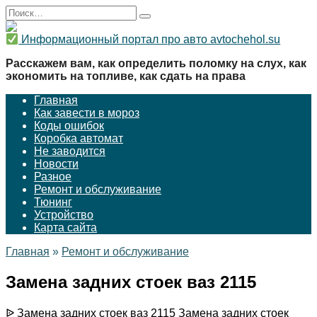
Перейти
Search
к
for:
содержанию
Информационный портал про авто avtochehol.su
Расскажем вам, как определить поломку на слух, как
экономить на топливе, как сдать на права
Главная
Как завести в мороз
Коды ошибок
Коробка автомат
Не заводится
Новости
Разное
Ремонт и обслуживание
Тюнинг
Устройство
Карта сайта
Главная
»
Ремонт и обслуживание
Замена задних стоек ваз 2115
ᐉ Замена задних стоек ваз 2115 Замена задних стоек