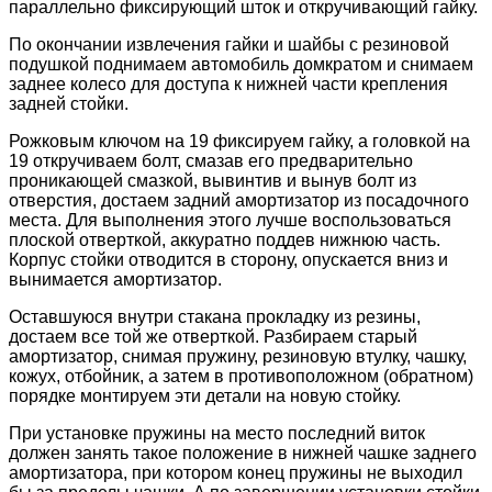
параллельно фиксирующий шток и откручивающий гайку.
По окончании извлечения гайки и шайбы с резиновой
подушкой поднимаем автомобиль домкратом и снимаем
заднее колесо для доступа к нижней части крепления
задней стойки.
Рожковым ключом на 19 фиксируем гайку, а головкой на
19 откручиваем болт, смазав его предварительно
проникающей смазкой, вывинтив и вынув болт из
отверстия, достаем задний амортизатор из посадочного
места. Для выполнения этого лучше воспользоваться
плоской отверткой, аккуратно поддев нижнюю часть.
Корпус стойки отводится в сторону, опускается вниз и
вынимается амортизатор.
Оставшуюся внутри стакана прокладку из резины,
достаем все той же отверткой. Разбираем старый
амортизатор, снимая пружину, резиновую втулку, чашку,
кожух, отбойник, а затем в противоположном (обратном)
порядке монтируем эти детали на новую стойку.
При установке пружины на место последний виток
должен занять такое положение в нижней чашке заднего
амортизатора, при котором конец пружины не выходил