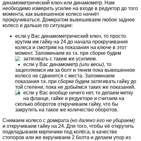
динамометрический ключ или динамометр. Нам
необходимо измерить усилие на входе в редуктор до того
момента, как вывешенное колесо начнёт
прокручиваться. Домкратом вывешиваем любое заднее
колесо и дальше по ситуации:
если у Вас динамометрический ключ, то просто
крутим им гайку на 24 до начала прокручивания
колеса и смотрим на показания на ключе в этот
момент. Запоминаем их т.к. при сборке будем
затягивать с таким же усилием.
если у Вас динамометр
(или весы)
, то
зацепляемся им за болт и тянем пока вывешенное
колесо не сдвинется с места. Запоминаем
показания т.к. при сборке будем затягивать гайку до
той степени, пока не добьёмся таких же показаний.
если у Вас вообще ничего нет, то делаем метку
на фланце, гайке и редукторе и считаем на
сколько оборотов откручиваем гайку, что бы
закрутить на такое же количество оборотов.
Снимаем колесо с домкрата
(но далеко его не убираем)
и откручиваем гайку на 24. Для того, чтобы её открутить
подкладываем кирпичики под колёса, в качестве
стопоров или же вкручиваем 2 болта и делаем упор из