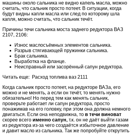
машины около сальника не видно капель масла, можно
считать, что сальник просто потеет. В ситуации, когда
будут видны капли масла или след по которому шла
капля, можно считать, что сальник течёт.
Причины течи сальника моста заднего редуктора ВАЗ
2107, 2106:
Износ маслосъёмных элементов сальника.
Разрыв стягивающей пружинки сальника.
Брак сальника.
Выработка на фланце.
Неисправный или засорённый сапун редуктора.
Читать еще: Расход топлива ваз 2111
Когда сальник просто потеет, на редукторе ВАЗа, его
можно и не менять, а если он течёт, то менять нужно
обязательно! Но перед тем как менять сальник,
проверьте работает ли сапун редуктора, просто
понажимав на его головку, при этом она должна немного
двигаться. Если она неподвижна, то
в течи виноват
скорее всего
именно сапун,
т.к. он не даёт выйти газам
из редуктора из-за чего создаётся избыточное давление
и давит масло из сальника. Так же попробуйте открутить