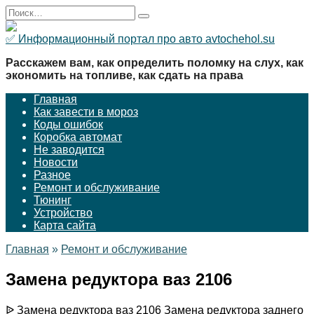
Перейти
Search
к
for:
содержанию
✅ Информационный портал про авто avtochehol.su
Расскажем вам, как определить поломку на слух, как
экономить на топливе, как сдать на права
Главная
Как завести в мороз
Коды ошибок
Коробка автомат
Не заводится
Новости
Разное
Ремонт и обслуживание
Тюнинг
Устройство
Карта сайта
Главная
»
Ремонт и обслуживание
Замена редуктора ваз 2106
ᐉ Замена редуктора ваз 2106 Замена редуктора заднего