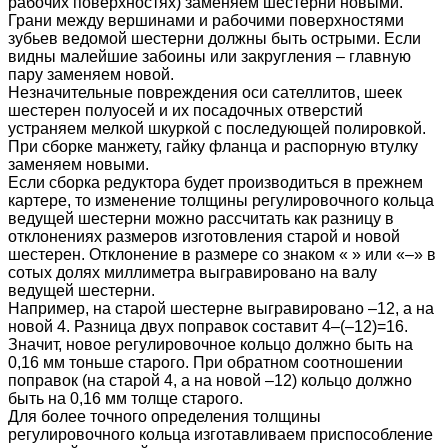
рабочих поверхностях) заменяем шестерни новыми.
Грани между вершинами и рабочими поверхностями
зубьев ведомой шестерни должны быть острыми. Если
видны малейшие забоины или закругления – главную
пару заменяем новой.
Незначительные повреждения оси сателлитов, шеек
шестерен полуосей и их посадочных отверстий
устраняем мелкой шкуркой с последующей полировкой.
При сборке манжету, гайку фланца и распорную втулку
заменяем новыми.
Если сборка редуктора будет производиться в прежнем
картере, то изменение толщины регулировочного кольца
ведущей шестерни можно рассчитать как разницу в
отклонениях размеров изготовления старой и новой
шестерен. Отклонение в размере со знаком « » или «–» в
сотых долях миллиметра выгравировано на валу
ведущей шестерни.
Например, на старой шестерне выгравировано –12, а на
новой 4. Разница двух поправок составит 4–(–12)=16.
Значит, новое регулировочное кольцо должно быть на
0,16 мм тоньше старого. При обратном соотношении
поправок (на старой 4, а на новой –12) кольцо должно
быть на 0,16 мм толще старого.
Для более точного определения толщины
регулировочного кольца изготавливаем приспособление