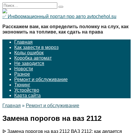
Перейти
Search
к
for:
содержанию
✅ Информационный портал про авто avtochehol.su
Расскажем вам, как определить поломку на слух, как
экономить на топливе, как сдать на права
Главная
Как завести в мороз
Коды ошибок
Коробка автомат
Не заводится
Новости
Разное
Ремонт и обслуживание
Тюнинг
Устройство
Карта сайта
Главная
»
Ремонт и обслуживание
Замена порогов на ваз 2112
ᐉ Замена порогов на ваз 2112 ВАЗ 2112: как делается