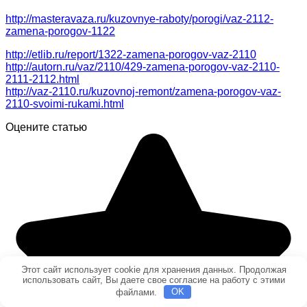
http://masteravaza.ru/kuzovnye-raboty/porogi/vaz-2112-
zamena-porogov-1122
http://etlib.ru/report/1322-zamena-porogov-vaz-2110
http://autorn.ru/vaz/2110/429-zamena-porogov-vaz-2110-
2111-2112.html
http://vaz-2110.ru/kuzovnoj-remont/zamena-porogov-vaz-
2110-svoimi-rukami.html
Оцените статью
Этот сайт использует cookie для хранения данных. Продолжая
использовать сайт, Вы даете свое согласие на работу с этими
файлами.
OK