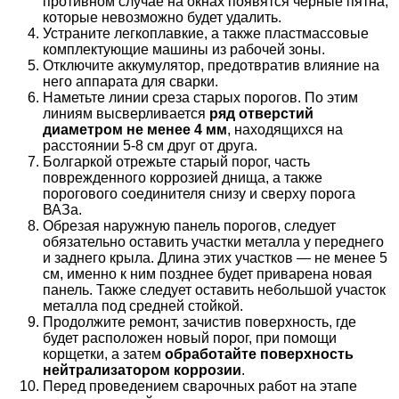
противном случае на окнах появятся черные пятна,
которые невозможно будет удалить.
Устраните легкоплавкие, а также пластмассовые
комплектующие машины из рабочей зоны.
Отключите аккумулятор, предотвратив влияние на
него аппарата для сварки.
Наметьте линии среза старых порогов. По этим
линиям высверливается
ряд отверстий
диаметром не менее 4 мм
, находящихся на
расстоянии 5-8 см друг от друга.
Болгаркой отрежьте старый порог, часть
поврежденного коррозией днища, а также
порогового соединителя снизу и сверху порога
ВАЗа.
Обрезая наружную панель порогов, следует
обязательно оставить участки металла у переднего
и заднего крыла. Длина этих участков — не менее 5
см, именно к ним позднее будет приварена новая
панель. Также следует оставить небольшой участок
металла под средней стойкой.
Продолжите ремонт, зачистив поверхность, где
будет расположен новый порог, при помощи
корщетки, а затем
обработайте поверхность
нейтрализатором коррозии
.
Перед проведением сварочных работ на этапе