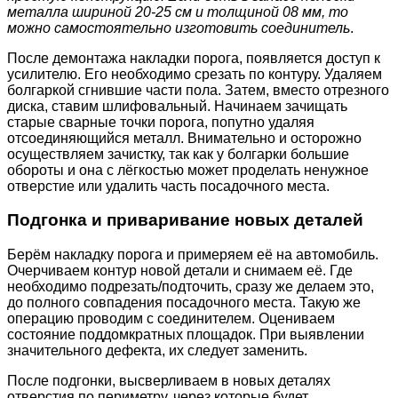
металла шириной 20-25 см и толщиной 08 мм, то
можно самостоятельно изготовить соединитель
.
После демонтажа накладки порога, появляется доступ к
усилителю. Его необходимо срезать по контуру. Удаляем
болгаркой сгнившие части пола. Затем, вместо отрезного
диска, ставим шлифовальный. Начинаем зачищать
старые сварные точки порога, попутно удаляя
отсоединяющийся металл. Внимательно и осторожно
осуществляем зачистку, так как у болгарки большие
обороты и она с лёгкостью может проделать ненужное
отверстие или удалить часть посадочного места.
Подгонка и приваривание новых деталей
Берём накладку порога и примеряем её на автомобиль.
Очерчиваем контур новой детали и снимаем её. Где
необходимо подрезать/подточить, сразу же делаем это,
до полного совпадения посадочного места. Такую же
операцию проводим с соединителем. Оцениваем
состояние поддомкратных площадок. При выявлении
значительного дефекта, их следует заменить.
После подгонки, высверливаем в новых деталях
отверстия по периметру, через которые будет