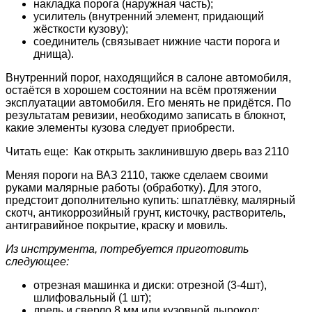
накладка порога (наружная часть);
усилитель (внутренний элемент, придающий
жёсткости кузову);
соединитель (связывает нижние части порога и
днища).
Внутренний порог, находящийся в салоне автомобиля,
остаётся в хорошем состоянии на всём протяжении
эксплуатации автомобиля. Его менять не придётся. По
результатам ревизии, необходимо записать в блокнот,
какие элементы кузова следует приобрести.
Читать еще: Как открыть заклинившую дверь ваз 2110
Меняя пороги на ВАЗ 2110, также сделаем своими
руками малярные работы (обработку). Для этого,
предстоит дополнительно купить: шпатлёвку, малярный
скотч, антикоррозийный грунт, кисточку, растворитель,
антигравийное покрытие, краску и мовиль.
Из инструмента, потребуется приготовить
следующее:
отрезная машинка и диски: отрезной (3-4шт),
шлифовальный (1 шт);
дрель и сверло 8 мм или кузовной дырокол;