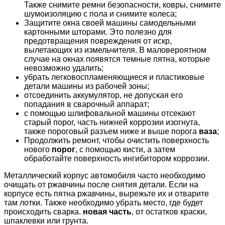
Также снимите ремни безопасности, ковры, снимите
шумоизоляцию с пола и снимите колеса;
Защитите окна своей машины самодельными
картонными шторами. Это полезно для
предотвращения повреждения от искр,
вылетающих из измельчителя. В маловероятном
случае на окнах появятся темные пятна, которые
невозможно удалить;
убрать легковоспламеняющиеся и пластиковые
детали машины из рабочей зоны;
отсоединить аккумулятор, не допуская его
попадания в сварочный аппарат;
с помощью шлифовальной машины отсекают
старый порог, часть нижней коррозии изогнута,
также пороговый разъем ниже и выше порога
ваза
;
Продолжить ремонт, чтобы очистить поверхность
нового
порог
, с помощью кисти, а затем
обработайте поверхность ингибитором коррозии.
Металлический корпус автомобиля часто необходимо
очищать от ржавчины после снятия детали. Если на
корпусе есть пятна ржавчины, вырежьте их и отварите
там лотки. Также необходимо убрать место, где будет
происходить сварка.
новая часть
, от остатков краски,
шпаклевки или грунта.