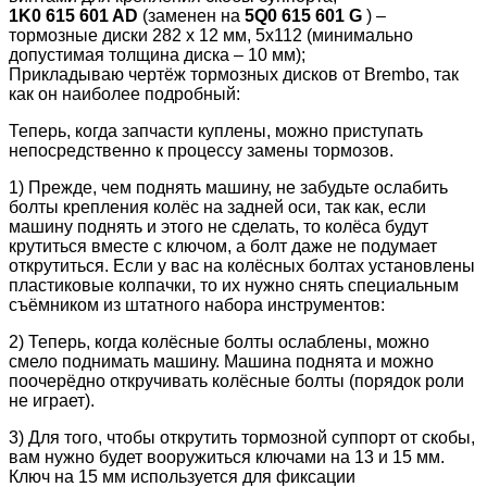
1K0 615 601 AD
(заменен на
5Q0 615 601 G
) –
тормозные диски 282 х 12 мм, 5х112 (минимально
допустимая толщина диска – 10 мм);
Прикладываю чертёж тормозных дисков от Brembo, так
как он наиболее подробный:
Теперь, когда запчасти куплены, можно приступать
непосредственно к процессу замены тормозов.
1) Прежде, чем поднять машину, не забудьте ослабить
болты крепления колёс на задней оси, так как, если
машину поднять и этого не сделать, то колёса будут
крутиться вместе с ключом, а болт даже не подумает
открутиться. Если у вас на колёсных болтах установлены
пластиковые колпачки, то их нужно снять специальным
съёмником из штатного набора инструментов:
2) Теперь, когда колёсные болты ослаблены, можно
смело поднимать машину. Машина поднята и можно
поочерёдно откручивать колёсные болты (порядок роли
не играет).
3) Для того, чтобы открутить тормозной суппорт от скобы,
вам нужно будет вооружиться ключами на 13 и 15 мм.
Ключ на 15 мм используется для фиксации