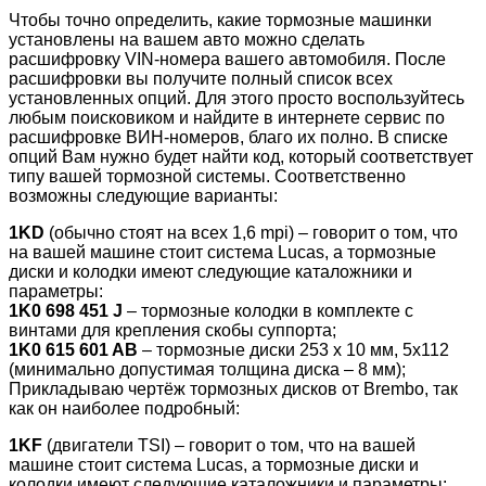
Чтобы точно определить, какие тормозные машинки
установлены на вашем авто можно сделать
расшифровку VIN-номера вашего автомобиля. После
расшифровки вы получите полный список всех
установленных опций. Для этого просто воспользуйтесь
любым поисковиком и найдите в интернете сервис по
расшифровке ВИН-номеров, благо их полно. В списке
опций Вам нужно будет найти код, который соответствует
типу вашей тормозной системы. Соответственно
возможны следующие варианты:
1KD
(обычно стоят на всех 1,6 mpi) – говорит о том, что
на вашей машине стоит система Lucas, а тормозные
диски и колодки имеют следующие каталожники и
параметры:
1K0 698 451 J
– тормозные колодки в комплекте с
винтами для крепления скобы суппорта;
1K0 615 601 AB
– тормозные диски 253 х 10 мм, 5х112
(минимально допустимая толщина диска – 8 мм);
Прикладываю чертёж тормозных дисков от Brembo, так
как он наиболее подробный:
1KF
(двигатели TSI) – говорит о том, что на вашей
машине стоит система Lucas, а тормозные диски и
колодки имеют следующие каталожники и параметры: