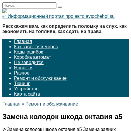
Перейти
Search
к
for:
содержанию
✅ Информационный портал про авто avtochehol.su
Расскажем вам, как определить поломку на слух, как
экономить на топливе, как сдать на права
Главная
Как завести в мороз
Коды ошибок
Коробка автомат
Не заводится
Новости
Разное
Ремонт и обслуживание
Тюнинг
Устройство
Карта сайта
Главная
»
Ремонт и обслуживание
Замена колодок шкода октавия а5
ᐉ Замена колодок шкода октавия а5 Замена задних