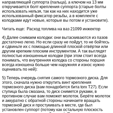
направляющей суппорта (пальца), а ключом на 13 мм
откручивается болт крепления суппорта (старые болты
использовать нельзя, так как на них находится уже
использованный фиксатор резьбы, а в комплекте с
колодками идут новые, которые вы потом и установите).
Читать еще: Расход топлива на ваз 21099 инжектор
4) Далее снимаем колодки: они вытаскиваются из пазов
достаточно легко. Но если сразу не пойдут, то не бойтесь
и сдвиньте их с помощью длинной плоской отвёртки или
другим крепким плоским инструментом. А так выглядят
полностью изношенные колодки (при этом стоит всегда
понимать, что внутренняя колодка со стороны поршня
всегда изношена больше чем наружняя и износ нужно
оценивать по ней):
5) Теперь очередь снятия самого тормозного диска. Для
этого, сначала нужно открутить винт крепления
тормозного диска (вам понадобится бита torx T27). Если
ступица была смазана, то диск снимется руками, в
противном случае вам поможет молоток. Берёте молоток
и аккуратно с обратной стороны начинаете вращать
тормозной диск и простукивать в месте, где был
установлен суппорт (потому как остальную плоскость