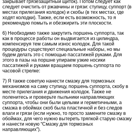
закрывает грязезащитный щиток). Потом следует как
следует очистить от ржавчины и грязи: ступицу, суппорт (в
местах прилегания колодок) и скобы (в тех местах, где
ходят колодки). Также, если есть возможность, то я
рекомендую помыть и обезжирить эти плоскости.
6) Необходимо также закрутить поршень суппорта, так
как в процессе работы он выдвигается из цилиндра,
компенсируя тем самым износ колодок. Для такой
процедуры существуют специальные наборы, но мы
будем делать это с помощью пассатижей руками. Для
этого в пазы на поршне упираем узкие носики
пассатижей и руками вращаем поршень суппорта по
часовой стрелке:
7) Я также советую нанести смазку для тормозных
механизмов на саму ступицу, поршень суппорта, скобу в
месте прилегания и движения колодок. Также не
поленитесь и проверьте пыльники направляющих
суппорта, чтобы они были целыми и герметичными, а
смазка в обоймах скоб была пластичной и без следов
влаги и грязи (если нужно, то просто замените смазку в
обоймах, для чего нужно вытереть тряпкой старую смазку
и нанести новую “Смазку для тормозных
направляющих”).