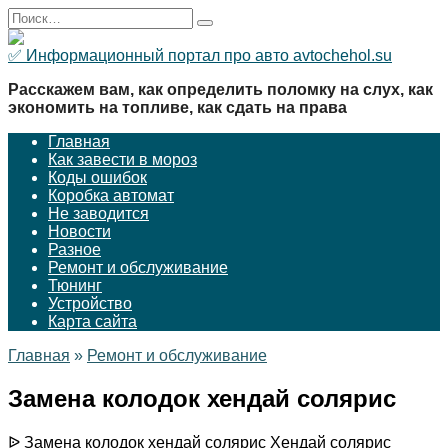
Перейти
Search
к
for:
содержанию
✅ Информационный портал про авто avtochehol.su
Расскажем вам, как определить поломку на слух, как
экономить на топливе, как сдать на права
Главная
Как завести в мороз
Коды ошибок
Коробка автомат
Не заводится
Новости
Разное
Ремонт и обслуживание
Тюнинг
Устройство
Карта сайта
Главная
»
Ремонт и обслуживание
Замена колодок хендай солярис
ᐉ Замена колодок хендай солярис Хендай солярис