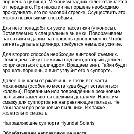
поршень в цилиндр. Механизм задних колёс отличается
от переднего. При нажатии на поршень необходимо
прокручивать его по часовой стрелке. Осуществить это
можно несколькими способами.
Для него понадобятся узкие пассатижи (утконосы).
Вставляем их в специальные выемки. Поворачиваем
пассатижи и давим на поршень одновременно. Чтобы
загнать деталь в цилиндр, требуется немалое усилие.
Для второго способа необходим винтовой съёмник.
Помещаем гайку съёмника под винт, который должен
соприкасаться с цилиндром. Вращаем винт. Гайки будет
вращать поршень, а винт углубит его в суппорте.
Далее очищаем от ржавчины и грязи все части
механизма (особенно места куда будут вставляться
колодки). Порванные или повреждённые резиновые
пыльники заменяются свежими деталями. Наносим
смазку для суппортов на направляющие пальцы. Не
забываем про резиновые пыльники. Их также
желательно смазать.
Направляющие суппорта Hyundai Solaris
Обрабатываем направляющие места