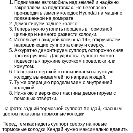
Поднимаем автомобиль над землёй и надёжно
закрепляем на подставках. Не безопасно
производить замену колодок Hyundai на машине,
подвешенной на домкрате.
Демонтируем заднее колесо.
Теперь нужно утопить поршень в тормозной
цилиндр и немного развести колодки.
Используя накидной ключ «на 14», откручиваем
направляющие суппорта снизу и сверху.
Аккуратно демонтируем суппорт, осторожно сняв
тросик ручника. Для удобства суппорт можно
подвесить к пружине кусочком проволоки или
хомутом.
Плоской отвёрткой оттопыриваем наружную
колодку, вынимаем её по направляющей.
Ту же операцию проделываем с внутренней
колодкой.
Нижнюю и верхнюю пластины демонтируем с
помощью отвёртки.
На фото: задний тормозной суппорт Хендай, красным
цветом показаны тормозные колодки
Перед тем как надеть суппорт сверху на новые
тормозные колодки Хендай нужно максимально вдавить