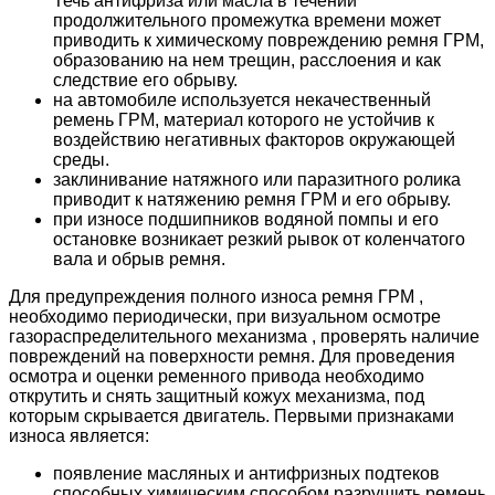
Течь антифриза или масла в течении
продолжительного промежутка времени может
приводить к химическому повреждению ремня ГРМ,
образованию на нем трещин, расслоения и как
следствие его обрыву.
на автомобиле используется некачественный
ремень ГРМ, материал которого не устойчив к
воздействию негативных факторов окружающей
среды.
заклинивание натяжного или паразитного ролика
приводит к натяжению ремня ГРМ и его обрыву.
при износе подшипников водяной помпы и его
остановке возникает резкий рывок от коленчатого
вала и обрыв ремня.
Для предупреждения полного износа ремня ГРМ ,
необходимо периодически, при визуальном осмотре
газораспределительного механизма , проверять наличие
повреждений на поверхности ремня. Для проведения
осмотра и оценки ременного привода необходимо
открутить и снять защитный кожух механизма, под
которым скрывается двигатель. Первыми признаками
износа является:
появление масляных и антифризных подтеков
способных химическим способом разрушить ремень