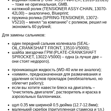
– тоже не оригинальная, GMB.
натяжной ролик (TENSIONER ASSY-CHAIN, 13070-
42L00) – аналогично, Blueprint;
пружина ролика (SPRING-TENSIONER, 13072-
V5210) – менял “за компанию” с роликом, решил не
экономить 60 рублей;
Для замены сальников:
один передний сальник коленвала (SEAL-
OIL,CRANKSHAFT FRONT, 13510-V5000);
шайба звездочки ГРМ (PLATE-CRANKSHAFT
SPROCKET, 13022-V5000) – одна (а лучше две –
они стоят недорого).
проникающая жидкость (WD-40 или ее аналоги);
«химия», предназначенная для размачивания и
удаления остатков прокладок (необязательно, но
облегчит работу);
если вы хотите навести блеск на двигатель –
“очиститель двигателя”, растворитель и краска в
аэрозольных баллончиках.
щуп 0.35 мм шириной 0.5 дюйма (12.7-12.8мм);
маленький скребок (притупленная стамеска и т.п.)