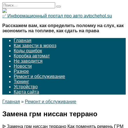
Перейти
Search
к
for:
содержанию
✅ Информационный портал про авто avtochehol.su
Расскажем вам, как определить поломку на слух, как
экономить на топливе, как сдать на права
Главная
Как завести в мороз
Коды ошибок
Коробка автомат
Не заводится
Новости
Разное
Ремонт и обслуживание
Тюнинг
Устройство
Карта сайта
Главная
»
Ремонт и обслуживание
Замена грм ниссан террано
ᐉ Замена грм ниссан террано Как поменять ремень ГРМ