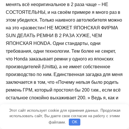
менять всё неоригинальное в 2 раза чаще – НЕ
СОСТОЯТЕЛЬНЫ, и на своём примере я много раз в
этом убедился. Только наивного автолюбителя можно
на это «развести»! НЕ МОЖЕТ ЯПОНСКАЯ ФИРМА
SUN ДЕЛАТЬ РЕМНИ В 2 РАЗА ХУЖЕ, ЧЕМ
ЯПОНСКАЯ HONDA. Одни стандарты, одни
требования, одни технологии. Тем более не секрет,
что Honda заказывает ремни у одного из японских
производителей (Unitta), а не имеет собственное
производство по ним. Единственная загадка для меня
заключается в том, что «Почему нельзя было родить
ремень ГРМ, который простоял бы 200 т.км., если всё
остальное спокойно выхаживает 200. » Ведь я, как и
многие владельцы, которые уважительно относятся к
Этот сайт использует cookie для хранения данных. Продолжая
своему авто, могут подтвердить, что кроме ходовой и
использовать сайт, Вы даете свое согласие на работу с этими
масла/фильтров (регулировка клапанов не в счет), в
файлами.
OK
машину можно не заглядывать на протяжении 10 лет