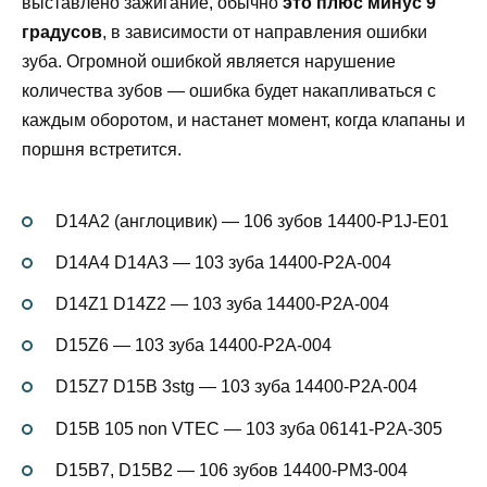
выставлено зажигание, обычно
это плюс минус 9
градусов
, в зависимости от направления ошибки
зуба. Огромной ошибкой является нарушение
количества зубов — ошибка будет накапливаться с
каждым оборотом, и настанет момент, когда клапаны и
поршня встретится.
D14A2 (англоцивик) — 106 зубов 14400-P1J-E01
D14A4 D14A3 — 103 зуба 14400-P2A-004
D14Z1 D14Z2 — 103 зуба 14400-P2A-004
D15Z6 — 103 зуба 14400-P2A-004
D15Z7 D15B 3stg — 103 зуба 14400-P2A-004
D15B 105 non VTEC — 103 зуба 06141-P2A-305
D15B7, D15B2 — 106 зубов 14400-PM3-004