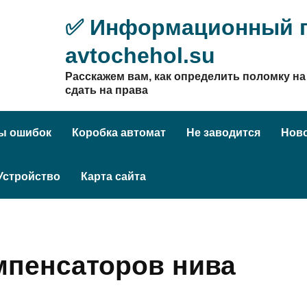
✅ Информационный п
avtochehol.su
Расскажем вам, как определить поломку на 
сдать на права
ы ошибок
Коробка автомат
Не заводится
Нов
Устройство
Карта сайта
мпенсаторов нива