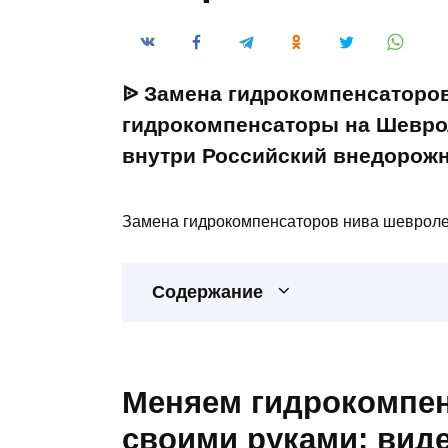
ᐉ Замена гидрокомпенсаторо
гидрокомпенсаторы на Шевро
внутри Российский внедорож
Замена гидрокомпенсаторов нива шеврол
Содержание
Меняем гидрокомпе
своими руками: вид