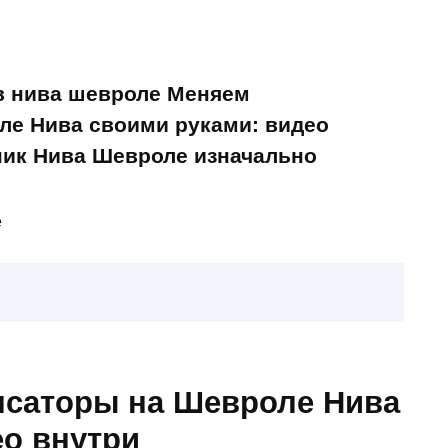
в нива шевроле Меняем
ле Нива своими руками: видео
ник Нива Шевроле изначально
е
нсаторы на Шевроле Нива
ео внутри