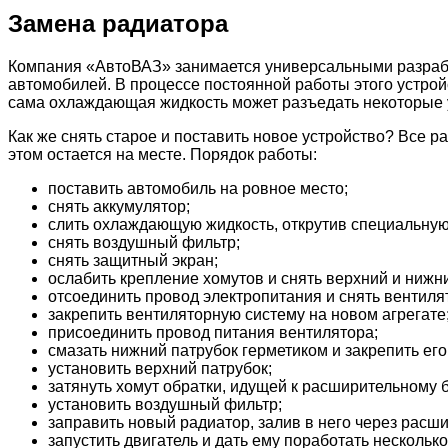
Замена радиатора
Компания «АвтоВАЗ» занимается универсальными разработк
автомобилей. В процессе постоянной работы этого устрой
сама охлаждающая жидкость может разъедать некоторые у
Как же снять старое и поставить новое устройство? Все 
этом остается на месте. Порядок работы:
поставить автомобиль на ровное место;
снять аккумулятор;
слить охлаждающую жидкость, открутив специальную 
снять воздушный фильтр;
снять защитный экран;
ослабить крепление хомутов и снять верхний и нижни
отсоединить провод электропитания и снять вентиля
закрепить вентиляторную систему на новом агрегате
присоединить провод питания вентилятора;
смазать нижний патрубок герметиком и закрепить его
установить верхний патрубок;
затянуть хомут обратки, идущей к расширительному ба
установить воздушный фильтр;
заправить новый радиатор, залив в него через расш
запустить двигатель и дать ему поработать несколько