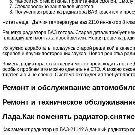
Наносится стеклоткань, пропитанная смолой. Смолу 
Стекловолокно зашпаклевывается.
Полученная решетка радиатора ВАЗ красится и прос
Читать еще: Датчик температуры ваз 2110 инжектор 8 кл
Решетка радиатора ВАЗ готова. Старая деталь требует не
площадку для монтажа новой детали. Новая решетка ради
Их нужно доработать, пользуясь старой решеткой в качес
скрипов и других посторонних звуков. Новая решетка ра
Замена радиатора охлаждения может происходить после ДТ
особых проблем это можно сделать на СТО. А можно сэкон
тщательно и не спеша. Система охлаждения требует пост
Ремонт и обслуживание автомобил
Ремонт и техническое обслуживани
Лада.Как поменять радиатор,снятие 
Как заменит радиатор на ВАЗ-2114? А данный радиатор под