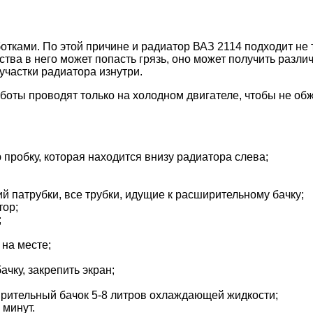
ами. По этой причине и радиатор ВАЗ 2114 подходит не то
ства в него может попасть грязь, оно может получить разл
частки радиатора изнутри.
работы проводят только на холодном двигателе, чтобы не о
пробку, которая находится внизу радиатора слева;
й патрубки, все трубки, идущие к расширительному бачку;
тор;
;
 на месте;
чку, закрепить экран;
ирительный бачок 5-8 литров охлаждающей жидкости;
 минут.