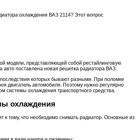
адиатора охлаждения ВАЗ 2114? Этот вопрос
той модели, представляющей собой рестайлинговую
а авто поставлена новая решетка радиатора ВАЗ.
 последствия которых бывают разными. При поломке
роя двигатель автомобиля. Поэтому нужно регулярно
вом системы охлаждения транспортного средства.
мы охлаждения
 к тому, что необходимо снимать радиатор. Основные из
ями в виде накипи и ржавчины;