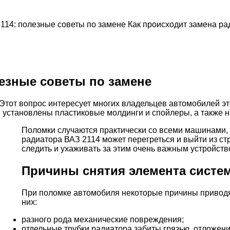
114: полезные советы по замене Как происходит замена р
лезные советы по замене
Этот вопрос интересует многих владельцев автомобилей э
 установлены пластиковые молдинги и спойлеры, а также н
Поломки случаются практически со всеми машинами,
радиатора ВАЗ 2114 может перегреться и выйти из ст
следить и ухаживать за этим очень важным устройст
Причины снятия элемента систе
При поломке автомобиля некоторые причины приводят
них:
разного рода механические повреждения;
отдельные трубки радиатора забиты грязью, отложени