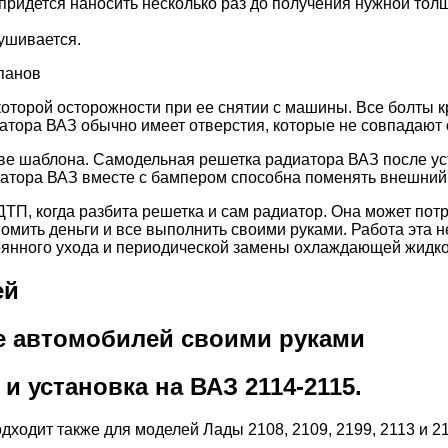
придется наносить несколько раз до получения нужной тол
ушивается.
апанов
которой осторожности при ее снятии с машины. Все болты 
атора ВАЗ обычно имеет отверстия, которые не совпадают 
тве шаблона. Самодельная решетка радиатора ВАЗ после ус
диатора ВАЗ вместе с бампером способна поменять внешний
П, когда разбита решетка и сам радиатор. Она может потр
омить деньги и все выполнить своими руками. Работа эта н
оянного ухода и периодической замены охлаждающей жидко
ей
е автомобилей своими руками
и установка на ВАЗ 2114-2115.
ходит также для моделей Лады 2108, 2109, 2199, 2113 и 21