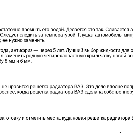
статочно промыть его водой. Делается это так. Сливается 
 Следует следить за температурой. Глушат автомобиль, мину
, ее нужно заменить.
года, антифриз — через 5 лет. Лучший выбор жидкости дл
л заменить родную четырехлопастную крыльчатку новой во
у 8 мм и 6 мм.
е нравится решетка радиатора ВАЗ. Это дело вполне попр
еснее, когда решетка радиатора ВАЗ сделана собственнору
заготовку и отметить места, куда новая решетка радиатора 