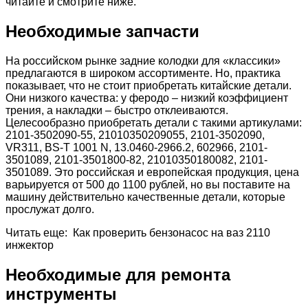
читайте и смотрите ниже.
Необходимые запчасти
На российском рынке задние колодки для «классики»
предлагаются в широком ассортименте. Но, практика
показывает, что не стоит приобретать китайские детали.
Они низкого качества: у феродо – низкий коэффициент
трения, а накладки – быстро отклеиваются.
Целесообразно приобретать детали с такими артикулами:
2101-3502090-55, 21010350209055, 2101-3502090,
VR311, BS-T 1001 N, 13.0460-2966.2, 602966, 2101-
3501089, 2101-3501800-82, 21010350180082, 2101-
3501089. Это российская и европейская продукция, цена
варьируется от 500 до 1100 рублей, но вы поставите на
машину действительно качественные детали, которые
прослужат долго.
Читать еще: Как проверить бензонасос на ваз 2110
инжектор
Необходимые для ремонта
инструменты