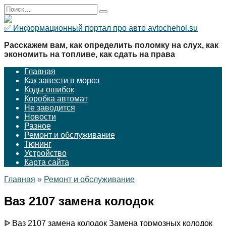
Перейти
Search
к
for:
содержанию
✅ Информационный портал про авто avtochehol.su
Расскажем вам, как определить поломку на слух, как
экономить на топливе, как сдать на права
Главная
Как завести в мороз
Коды ошибок
Коробка автомат
Не заводится
Новости
Разное
Ремонт и обслуживание
Тюнинг
Устройство
Карта сайта
Главная
»
Ремонт и обслуживание
Ваз 2107 замена колодок
ᐉ Ваз 2107 замена колодок Замена тормозных колодок