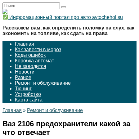
Перейти
Search
к
for:
содержанию
Информационный портал про авто avtochehol.su
Расскажем вам, как определить поломку на слух, как
экономить на топливе, как сдать на права
Главная
Как завести в мороз
Коды ошибок
Коробка автомат
Не заводится
Новости
Разное
Ремонт и обслуживание
Тюнинг
Устройство
Карта сайта
Главная
»
Ремонт и обслуживание
Ваз 2106 предохранители какой за
что отвечает