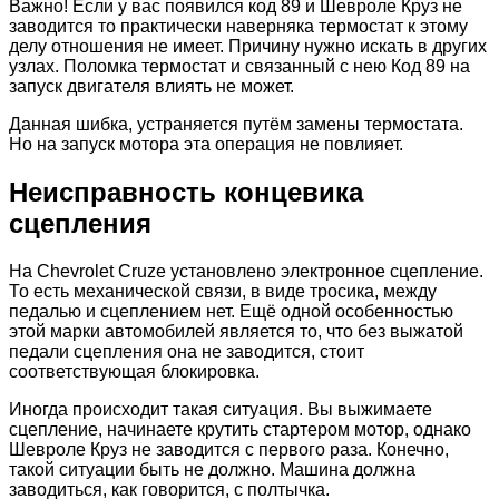
Важно! Если у вас появился код 89 и Шевроле Круз не
заводится то практически наверняка термостат к этому
делу отношения не имеет. Причину нужно искать в других
узлах. Поломка термостат и связанный с нею Код 89 на
запуск двигателя влиять не может.
Данная шибка, устраняется путём замены термостата.
Но на запуск мотора эта операция не повлияет.
Неисправность концевика
сцепления
На Сhevrolet Сruze установлено электронное сцепление.
То есть механической связи, в виде тросика, между
педалью и сцеплением нет. Ещё одной особенностью
этой марки автомобилей является то, что без выжатой
педали сцепления она не заводится, стоит
соответствующая блокировка.
Иногда происходит такая ситуация. Вы выжимаете
сцепление, начинаете крутить стартером мотор, однако
Шевроле Круз не заводится с первого раза. Конечно,
такой ситуации быть не должно. Машина должна
заводиться, как говорится, с полтычка.