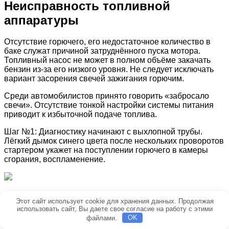
Неисправность топливной
аппаратуры
Отсутствие горючего, его недостаточное количество в
баке служат причиной затруднённого пуска мотора.
Топливный насос не может в полном объёме закачать
бензин из-за его низкого уровня. Не следует исключать
вариант засорения свечей зажигания горючим.
Среди автомобилистов принято говорить «забросало
свечи». Отсутствие тонкой настройки системы питания
приводит к избыточной подаче топлива.
Шаг №1: Диагностику начинают с выхлопной трубы.
Лёгкий дымок синего цвета после нескольких проворотов
стартером укажет на поступлении горючего в камеры
сгорания, воспламенение.
Шаг №2: поочерёдно выворачиваем свечи зажигания,
Этот сайт использует cookie для хранения данных. Продолжая
осматриваем целостность электрода, цоколя, «заливку»
использовать сайт, Вы даете свое согласие на работу с этими
топливом или маслом. Наличие последнего укажет на
файлами.
OK
потерю герметичности топливных форсунок. Также