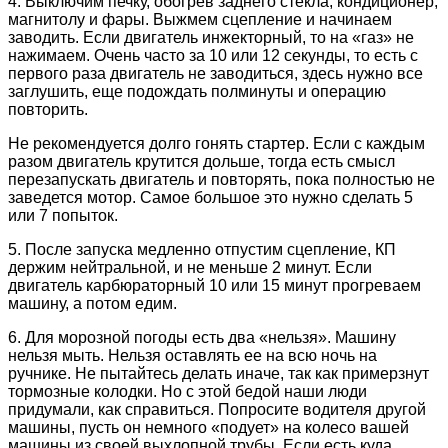
4. Выключим печку, обогрев заднего стекла, кондиционер,
магнитолу и фары. Выжмем сцепление и начинаем
заводить. Если двигатель инжекторный, то на «газ» не
нажимаем. Очень часто за 10 или 12 секунды, то есть с
первого раза двигатель не заводиться, здесь нужно все
заглушить, еще подождать полминуты и операцию
повторить.
Не рекомендуется долго гонять стартер. Если с каждым
разом двигатель крутится дольше, тогда есть смысл
перезапускать двигатель и повторять, пока полностью не
заведется мотор. Самое большое это нужно сделать 5
или 7 попыток.
5. После запуска медленно отпустим сцепление, КП
держим нейтральной, и не меньше 2 минут. Если
двигатель карбюраторный 10 или 15 минут прогреваем
машину, а потом едим.
6. Для морозной погоды есть два «нельзя». Машину
нельзя мыть. Нельзя оставлять ее на всю ночь на
ручнике. Не пытайтесь делать иначе, так как примерзнут
тормозные колодки. Но с этой бедой наши люди
придумали, как справиться. Попросите водителя другой
машины, пусть он немного «подует» на колесо вашей
машины из своей выхлопной трубы. Если есть куда