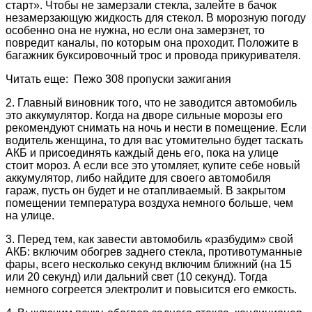
старт». Чтобы не замерзали стекла, залейте в бачок
незамерзающую жидкость для стекол. В морозную погоду
особенно она не нужна, но если она замерзнет, то
повредит каналы, по которым она проходит. Положите в
багажник буксировочный трос и провода прикуривателя.
Читать еще: Пежо 308 пропуски зажигания
2. Главный виновник того, что не заводится автомобиль
это аккумулятор. Когда на дворе сильные морозы его
рекомендуют снимать на ночь и нести в помещение. Если
водитель женщина, то для вас утомительно будет таскать
АКБ и присоединять каждый день его, пока на улице
стоит мороз. А если все это утомляет, купите себе новый
аккумулятор, либо найдите для своего автомобиля
гараж, пусть он будет и не отапливаемый. В закрытом
помещении температура воздуха немного больше, чем
на улице.
3. Перед тем, как завести автомобиль «разбудим» свой
АКБ: включим обогрев заднего стекла, противотуманные
фары, всего несколько секунд включим ближний (на 15
или 20 секунд) или дальний свет (10 секунд). Тогда
немного согреется электролит и повысится его емкость.