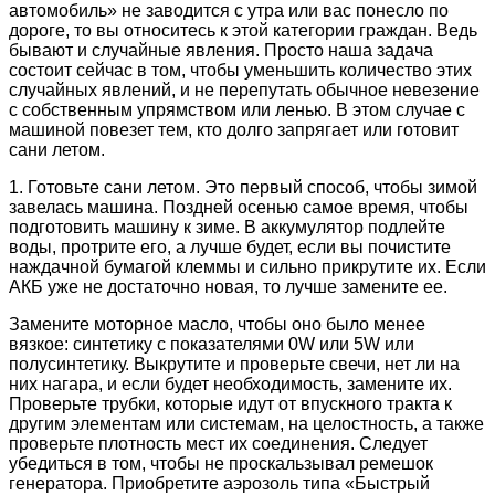
автомобиль» не заводится с утра или вас понесло по
дороге, то вы относитесь к этой категории граждан. Ведь
бывают и случайные явления. Просто наша задача
состоит сейчас в том, чтобы уменьшить количество этих
случайных явлений, и не перепутать обычное невезение
с собственным упрямством или ленью. В этом случае с
машиной повезет тем, кто долго запрягает или готовит
сани летом.
1. Готовьте сани летом. Это первый способ, чтобы зимой
завелась машина. Поздней осенью самое время, чтобы
подготовить машину к зиме. В аккумулятор подлейте
воды, протрите его, а лучше будет, если вы почистите
наждачной бумагой клеммы и сильно прикрутите их. Если
АКБ уже не достаточно новая, то лучше замените ее.
Замените моторное масло, чтобы оно было менее
вязкое: синтетику с показателями 0W или 5W или
полусинтетику. Выкрутите и проверьте свечи, нет ли на
них нагара, и если будет необходимость, замените их.
Проверьте трубки, которые идут от впускного тракта к
другим элементам или системам, на целостность, а также
проверьте плотность мест их соединения. Следует
убедиться в том, чтобы не проскальзывал ремешок
генератора. Приобретите аэрозоль типа «Быстрый