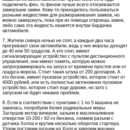
подключить фен, то феном лучше всего отогреваются
замерзшие замки. Кому-то приходилось пользоваться
разными жидкостями для размораживания замков, но
можно замерзнуть, пока при их помощи откроешь замок,
либо сама эта жидкость окажется внутри бардачка
автомобиля.
7. Жители севера ночью не спят, а каждые два часа
прогревают свои автомобили, ведь у них морозы доходят
до 40 или 50 градусов. А кто спит, имеют
сигнализирующее устройство с пультом дистанционного
управления, они имеют память, которую можно
запрограммировать на запуск от времени простоя или от
градуса мороза. Стоит такая штука от 200 долларов. А
кто богаче, имеют пусковое устройство, которое стоит от
4000 рублей, или есть полностью автономное пусковое
устройство, которое стоит еще дороже, но зато с
запуском не будет никаких проблем.
8. Если в соответствии с пунктами с 1 по 5 машина не
завелась, попробуем более радикальные меры.
Заглушив мотор вечером, зальем в маслоналивное
отверстие 10-200 г 92-го бензина, снимем разъем с
датчика Холла и крутим несколько оборотов стартера.
Утром поставим разъем на Холл и заведем машину.