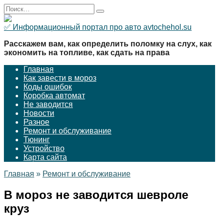
Перейти
Search
к
for:
содержанию
✅ Информационный портал про авто avtochehol.su
Расскажем вам, как определить поломку на слух, как
экономить на топливе, как сдать на права
Главная
Как завести в мороз
Коды ошибок
Коробка автомат
Не заводится
Новости
Разное
Ремонт и обслуживание
Тюнинг
Устройство
Карта сайта
Главная
»
Ремонт и обслуживание
В мороз не заводится шевроле
круз