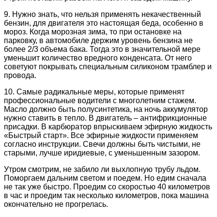
9. Нужно знать, что нельзя применять некачественный
бензин, для двигателя это настоящая беда, особенно в
мороз. Когда морозная зима, то при остановке на
парковку, в автомобиле держим уровень бензина не
более 2/3 объема бака. Тогда это в значительной мере
уменьшит количество вредного конденсата. От него
советуют покрывать специальным силиконом трамблер и
провода.
10. Самые радикальные меры, которые применят
профессиональные водители с многолетним стажем.
Масло должно быть полусинтетика, на ночь аккумулятор
нужно ставить в тепло. В двигатель – антифрикционные
присадки. В карбюратор впрыскиваем эфирную жидкость
«Быстрый старт». Все эфирные жидкости применяем
согласно инструкции. Свечи должны быть чистыми, не
старыми, лучше иридиевые, с уменьшенным зазором.
Утром смотрим, не забило ли выхлопную трубу льдом.
Поморгаем дальним светом и поедем. Но едим сначала
не так уже быстро. Проедим со скоростью 40 километров
в час и проедим так несколько километров, пока машина
окончательно не прогрелась.