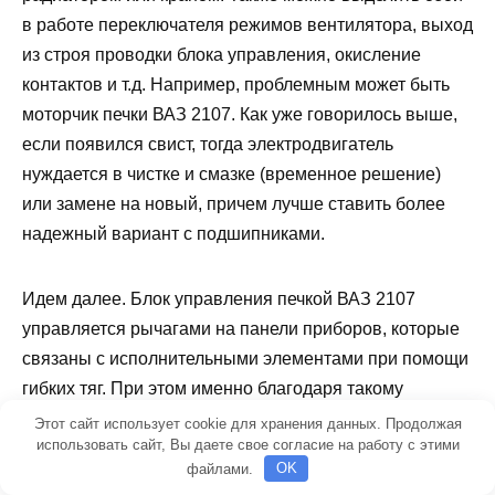
в работе переключателя режимов вентилятора, выход
из строя проводки блока управления, окисление
контактов и т.д. Например, проблемным может быть
моторчик печки ВАЗ 2107. Как уже говорилось выше,
если появился свист, тогда электродвигатель
нуждается в чистке и смазке (временное решение)
или замене на новый, причем лучше ставить более
надежный вариант с подшипниками.
Идем далее. Блок управления печкой ВАЗ 2107
управляется рычагами на панели приборов, которые
связаны с исполнительными элементами при помощи
гибких тяг. При этом именно благодаря такому
решению регулируется степень открытия воздушных
Этот сайт использует cookie для хранения данных. Продолжая
использовать сайт, Вы даете свое согласие на работу с этими
заслонок, открывается и закрывается кран отопителя,
файлами.
OK
перераспределяются потоки воздуха и выбираются