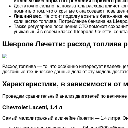
более 80 км/ч норма потребления горючего резко
Достаточно сильно на показатель расхода влияет ко
помнить о том, что открытые окна создают повышенн
Лишний вес
. Не стоит подолгу возить в багажнике
количество топлива. Потребление бензина на Шеврол
Также регулярное посещение СТО поможет сохранить
уникальный в своем классе Шевроле Лачетти, сочета
Шевроле Лачетти: расход топлива 
Расход топлива — то, что особенно интересует владельце
достойные технические данные делают эту модель достато
Характеристики, в зависимости от
Проведем сравнительный анализ двигателей по величине 
Chevrolet Lacetti, 1.4 л
Самый малолитражный в линейке Лачетти — 1.4 литра. Он
максимальная мощность, л.с. — 94 при 6300 об/мин;