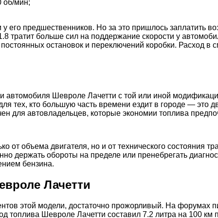
 об/мин;
 у его предшественников. Но за это пришлось заплатить в
 1.8 тратит больше сил на поддержание скорости у автомоб
 постоянных остановок и переключений коробки. Расход в с
ки автомобиля Шевроле Лачетти с той или иной модификаци
я тех, кто большую часть времени ездит в городе — это дви
значен для автовладельцев, которые экономии топлива пред
о от объема двигателя, но и от технического состояния тр
оянно держать обороты на пределе или пренебрегать диагн
ением бензина.
евроле Лачетти
рентов этой модели, достаточно прожорливый. На форумах 
од топлива Шевроле Лачетти составил 7.2 литра на 100 км 