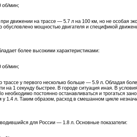
 об/мин;
 при движении на трассе — 5.7 л на 100 км, но не особая э
о обусловлено мощностью двигателя и спецификой движения
обладает более высокими характеристиками:
 об/мин;
по трассе у первого несколько больше — 5.9 л. Обладая бол
ти на 1 секунду быстрее. В городе ситуация иная. В услови
Но необходимо постоянно останавливаться и трогаться занов
 у 1.4 л. Таким образом, расход в смешанном цикле незнач
водившийся для России — 1.8 л. Основные показатели: