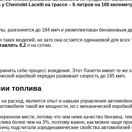
 Chevrolet Lacetti на трассе – 6 литров на 100 километ
, разгоняется до 184 км/ч и укомплектован бензиновым дв
таких моделей, но зато она остается одинаковой для всех 
тавлять 6,2
л на сотню.
чинять себе процесс вождения. Этот Лачетти имеет те же 
ческой коробкой передач развивает скорость до 195 км/ч.
мии топлива
 на расход, является опыт и навыки управления автомобил
а автомобиле такой же мощности, но с механической коробк
еренном месте, потому что чем ниже качество бензина, тем
ва более чем на 3%, поэтому важно, как можно чаще прове
енц подсчитали аэродинамические свойства автомобилей и