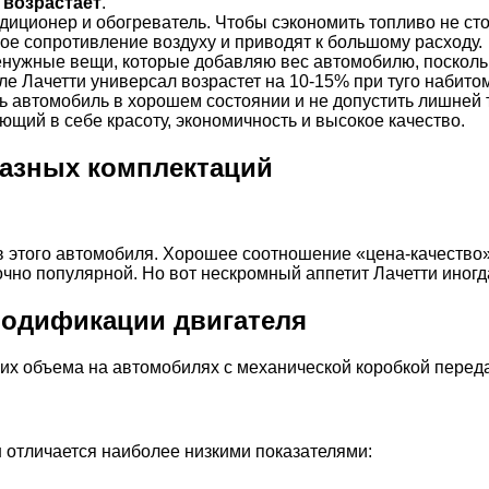
 возрастает
.
ндиционер и обогреватель. Чтобы сэкономить топливо не ст
ое сопротивление воздуху и приводят к большому расходу.
 ненужные вещи, которые добавляю вес автомобилю, посколь
е Лачетти универсал возрастет на 10-15% при туго набито
 автомобиль в хорошем состоянии и не допустить лишней т
ющий в себе красоту, экономичность и высокое качество.
разных комплектаций
в этого автомобиля. Хорошее соотношение «цена-качество»
чно популярной. Но вот нескромный аппетит Лачетти иногда
 модификации двигателя
их объема на автомобилях с механической коробкой переда
 отличается наиболее низкими показателями: