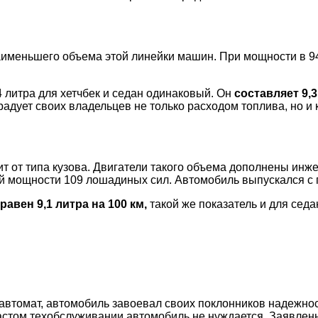
аименьшего объема этой линейки машин. При мощности в 94
 литра для хетчбек и седан одинаковый. Он
составляет 9,3
адует своих владельцев не только расходом топлива, но 
т от типа кузова. Двигатели такого объема дополнены инже
ой мощности 109 лошадиных сил. Автомобиль выпускался с 
авен 9,1 литра на 100 км,
такой же показатель и для седа
-автомат, автомобиль завоевал своих поклонников надежнос
частом техобслуживании автомобиль не нуждается. Заявлен