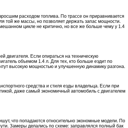
озросшим расходом топлива. По трассе он приравнивается
иля той же массы, но позволяет держать запас мощности.
мешанном цикле не критично, но все же больше чему у 1.4
ей двигателя. Если опираться на техническую
гатель объемом 1.4 л. Для тех, кто больше ездит по
почтут высокую мощностью и улучшенную динамику разгона.
анспортного средства и стиля езды владельца. Если при
остикой, даже самый экономичный автомобиль с двигателем
пишут, что попадаются относительно экономные модели. По
пути. Замеры делались по схеме: заправлялся полный бак