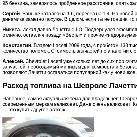
95 бензина, замерялось пройденное расстояние, опять з
Сергей.
Раньше катался на 1.6, пересел на 1.4. На новой
динамика заметно похуже. В целом, если ты не гонщик, то 
Никита.
Искал давно Лачетти с 1.8. Подвернулся экземпля
отлично, оставляя позади «Весты» и прочие «недоразумени
Константин.
Владею Lacetti 2009 года, с пробегом 138 т
количество поломок. Стоимость запчастей по аналогии с о
Алексей.
Chevrolet Lacetti уже сколько лет до сих пор с
запчастей, необходимый минимум для комфорта и безопасн
позволяют Лачетти оставаться популярной как у новичков
Расход топлива на Шевроле Лачетти.
Наверное, самая актуальная тема для владельцев Шевроле
современным меркам великоват. Даже очень великоват! К
— это купить другое авто:)»