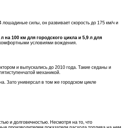
 лошадиные силы, он развивает скорость до 175 км/ч и
 л на 100 км для городского цикла и 5,9 л для
и комфортными условиями вождения.
ктором и выпускались до 2010 года. Такие седаны и
пятиступенчатой механикой.
на. Зато универсал в том же городском цикле
тью и долговечностью. Несмотря на то, что
ные производителем показатели расхода топлива на нем