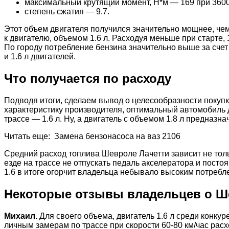
максимальный крутящий момент, Н*м — 169 при 3600
степень сжатия — 9.7.
Этот объем двигателя получился значительно мощнее, чем
к двигателю, объемом 1.6 л. Расходуя меньше при старте,
По городу потребление бензина значительно выше за счет
и 1.6 л двигателей.
Что получается по расходу
Подводя итоги, сделаем вывод о целесообразности покуп
характеристику производителя, оптимальный автомобиль дл
трассе — 1.6 л. Ну, а двигатель с объемом 1.8 л предна
Читать еще: Замена бензонасоса на ваз 2106
Средний расход топлива Шевроле Лачетти зависит не тольк
езде на трассе не отпускать педаль акселератора и пост
1.6 в итоге огорчит владельца небывало высоким потребл
Некоторые отзывы владельцев о Ш
Михаил.
Для своего объема, двигатель 1.6 л среди конку
личным замерам по трассе при скорости 60-80 км/час расх