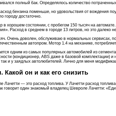
аливался полный бак. Определялось количество потраченны
 расход бензина поменьше, но удовольствия от вождения по
по городу достаточно.
р в хорошем состоянии, с пробегом 150 тысяч на автомате
я». Расход в среднем в городе 13 литров, но это далеко не
ысяч. Очень доволен, обслуживаю в нормальных сервисах, п
течественным автопром. Мотор 1.4 на механике, потребляет
читается одним из самых популярных автомобилей из сегмент
ости (кондиционер, ABS даже в базовой комплектации) и н
, так и у заядлых автолюбителей. Лично для меня модифика
 Какой он и как его снизить
 Лачетти — это расход топлива. У Лачетти расход топлива 
ак говорит один знакомый владелец Шевроле Лачетти: «Ед