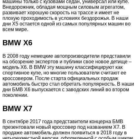
машины только с кузовами седан, универсал или купе.
Внедорожник, обладая мощным силовым агрегатом,
развивает хорошую скорость на трассе и имеет не
плохую проходимость в условиях бездорожья. В наши
дни X5 остается одной из самых популярных машин во
всем мире.
BMW X6
В 2008 году немецкие автопроизводители представили
на обозрение экспертов и публики свое новое детище –
модель X6. В BMW эту машину классифицируют как
спортивное купе, но многие пользователи считают ее
кроссовером. После старта официальных продаж
автомобиль быстро стал обретать популярность. В наши
дни БМВ Х6 выпускается с заводских линий во втором
поколении.
BMW X7
В сентябре 2017 года представители концерна БМВ
презентовали новый кроссовер под названием Х7. В
продаже автомобиль должен появиться в 2018 году в
четырехместной версии, оформленной с особым шиком,