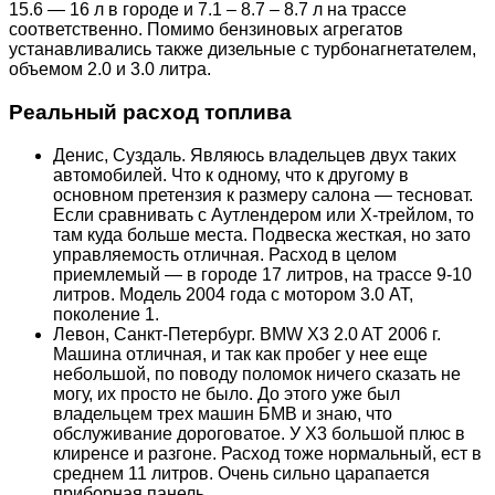
15.6 — 16 л в городе и 7.1 – 8.7 – 8.7 л на трассе
соответственно. Помимо бензиновых агрегатов
устанавливались также дизельные с турбонагнетателем,
объемом 2.0 и 3.0 литра.
Реальный расход топлива
Денис, Суздаль. Являюсь владельцев двух таких
автомобилей. Что к одному, что к другому в
основном претензия к размеру салона — тесноват.
Если сравнивать с Аутлендером или Х-трейлом, то
там куда больше места. Подвеска жесткая, но зато
управляемость отличная. Расход в целом
приемлемый — в городе 17 литров, на трассе 9-10
литров. Модель 2004 года с мотором 3.0 АТ,
поколение 1.
Левон, Санкт-Петербург. BMW X3 2.0 AT 2006 г.
Машина отличная, и так как пробег у нее еще
небольшой, по поводу поломок ничего сказать не
могу, их просто не было. До этого уже был
владельцем трех машин БМВ и знаю, что
обслуживание дороговатое. У Х3 большой плюс в
клиренсе и разгоне. Расход тоже нормальный, ест в
среднем 11 литров. Очень сильно царапается
приборная панель.