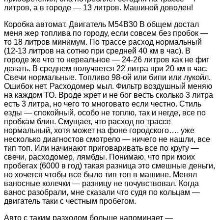
литров, а в городе — 13 литров. Машиной доволен!
Коробка автомат. Двигатель M54B30 В общем достал
меня жер топлива по городу, если совсем без пробок —
то 18 литров минимум. По трассе расход нормальный
(12-13 литров на сотню при средней 40 км в час). В
городе же что то нереальное — 24-26 литров как не фиг
делать. В среднем получается 22 литра при 20 км в час.
Свечи нормальные. Топливо 98-ой или бипи или лукойл.
Ошибок нет. Расходомер мыл. Фильтр воздушный меняю
на каждом ТО. Вроде жрет и не бог весть сколько 3 литра
есть 3 литра, но чего то многовато если честно. Стиль
езды — спокойный, особо не топлю, так и негде, все по
пробкам блин. Смущает, что расход по трассе
нормальный, хотя может на фоне городского…. уже
несколько диагностов смотрело — ничего не нашли, все
тип топ. Или начинают приговаривать все по кругу —
свечи, расходомер, лямбды. Понимаю, что при моих
пробегах (6000 в год) такая разница это смешные деньги,
но хочется чтобы все было тип топ в машине. Менял
ваносные колечки — разницу не почувствовал. Когда
ванос разобрали, мне сказали что судя по кольцам —
двигатель таки с честным пробегом.
Авто с таким разходом больше напоминает —