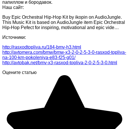
папиллом и бородавок.
Наш сайт:
Buy Epic Orchestral Hip-Hop Kit by ikopin on AudioJungle.
This Music Kit is based on AudioJungle item Epic Orchestral
Hip-Hop Pefect for inspiring, motivational and epic vide…
Источники:
http://rasxodtopliva.ru/184-bmv-h3.html
http://avtomera.com/bmw/bmw-x3-2-0-2-5-3-0-rasxod-topliva-
na-100-km-pokoleniya-e83-f25-g01/
http://avtobak.net/bmv-x3-rasxod-topliva-2-0-2-5-3-0.html
Оцените статью