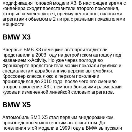
модификация топовой модели X3. В настоящее время с
конвейера сходят представители второго поколения,
которые комплектуются, преимущественно, силовыми
агрегатами объемом в 2 литра с разными показателями
мощности.
BMW X3
Впервые БМВ Х3 немецкие автопроизводители
представили в 2003 году на детройтском автошоу под
названием x-Activity. Но уже через полгода во
Франкфурте представители марки показали публике и
специалистам доработанную версию автомобиля.
Кроссовер класса люкс в первом поколении
производился до 2010 года, после чего его сменило
второе поколение X3 с немного большими размерами
кузова и измененной линейкой силовых агрегатов.
BMW X5
Автомобиль БМВ Х5 стал первым внедорожником,
произведенным мюнхенским автогигантом. До
появления этой модели в 1999 году в BMW выпускали