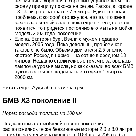
нет. Машина хорошая с хорошим управлением. По
своему принципу похожа на седан. Расход в городе
13-14 литров, на трассе 7.5 литра. Единственная
проблема, с которой столкнулся, это то, что жена
захотела светлый салон, пока еще нет его, но если
появится, то придется постоянно его мыть на мойке.
Модель 2003 года, поколение 1.
Елена, Екатеринбург. Взяли с мужем недавно
модель 2005 года. Пока довольны, проблем как
таковых не было. Объема двигателя 2.5 вполне
хватает. Расход в норме – на сотню в среднем 13
литров. Недавно столкнулись с тем, что загорелась
лампочка уровня масла, но как сказали во всех БМВ
нужно постоянно подливать его где-то 1 литр на
2000 км.
Читать еще: Ауди а6 с5 замена грм
БМВ Х3 поколение II
Норма расхода топлива на 100 км
Под капотом автомобилей нового поколения
расположились те же бензиновые моторы 2.0 и 3.0 литра.
В них была увеличена мощность (184 л.с. и 258 л.с.), а