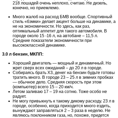
218 лошадей очень неплохо, считаю. Не дизель,
конечно, но приемлемо.
Много жалоб на расход БМВ вообще. Спортивный
стиль «бэмки» делает акцент больше на динамике, а
не на экономичности. Но здесь, как раз,
оптимальный аппетит для такого автомобиля. В
городе около 15 -16 л, на автобане – 11,5 л.
Средние показатели экономичности при
высококлассной динамике.
3.0 л бензин, МКПП:
Хороший двигатель — мощный и динамичный. Но
жрет сверх всех ожиданий – до 20 л в городе.
Собираясь брать Х3, денег на бензин будьте готовы
тратить много. В городе 23 – 25 л в зимних пробках
— обычное дело. Средняя скорость при этом
(компьютер) всего 15 – 20 км/ч.
Летом заливаю 17 – 19 на сотню. Тоже особо не
радует.
Не могу привыкнуть к такому дикому расходу. 23 л в
городе, особенно, когда приходится много ездить,
вынуждают заправляться 2 – 3 раза в неделю. Не
являюсь поклонником газа, но, похоже, придется