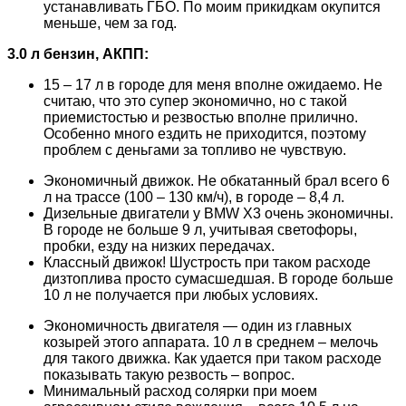
устанавливать ГБО. По моим прикидкам окупится
меньше, чем за год.
3.0 л бензин, АКПП:
15 – 17 л в городе для меня вполне ожидаемо. Не
считаю, что это супер экономично, но с такой
приемистостью и резвостью вполне прилично.
Особенно много ездить не приходится, поэтому
проблем с деньгами за топливо не чувствую.
Экономичный движок. Не обкатанный брал всего 6
л на трассе (100 – 130 км/ч), в городе – 8,4 л.
Дизельные двигатели у BMW X3 очень экономичны.
В городе не больше 9 л, учитывая светофоры,
пробки, езду на низких передачах.
Классный движок! Шустрость при таком расходе
дизтоплива просто сумасшедшая. В городе больше
10 л не получается при любых условиях.
Экономичность двигателя — один из главных
козырей этого аппарата. 10 л в среднем – мелочь
для такого движка. Как удается при таком расходе
показывать такую резвость – вопрос.
Минимальный расход солярки при моем