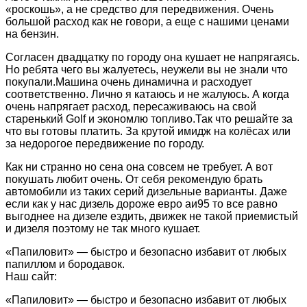
«роскошь», а не средство для передвижения. Очень
большой расход как не говори, а еще с нашими ценами
на бензин.
Согласен двадцатку по городу она кушает не напрягаясь.
Но ребята чего вы жалуетесь, неужели вы не знали что
покупали.Машина очень динамична и расходует
соответственно. Лично я катаюсь и не жалуюсь. А когда
очень напрягает расход, пересаживаюсь на свой
старенький Golf и экономлю топливо.Так что решайте за
что вы готовы платить. За крутой имидж на колёсах или
за недорогое передвижение по городу.
Как ни странно но сена она совсем не требует. А вот
покушать любит очень. От себя рекомендую брать
автомобили из таких серий дизельные варианты. Даже
если как у нас дизель дороже евро аи95 то все равно
выгоднее на дизеле ездить, движек не такой приемистый
и дизеля поэтому не так много кушает.
«Папиловит» — быстро и безопасно избавит от любых
папиллом и бородавок.
Наш сайт:
«Папиловит» — быстро и безопасно избавит от любых