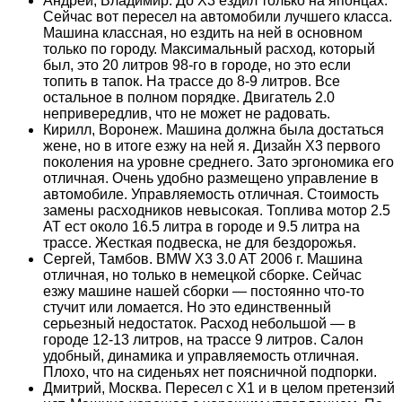
Андрей, Владимир. До Х3 ездил только на японцах.
Сейчас вот пересел на автомобили лучшего класса.
Машина классная, но ездить на ней в основном
только по городу. Максимальный расход, который
был, это 20 литров 98-го в городе, но это если
топить в тапок. На трассе до 8-9 литров. Все
остальное в полном порядке. Двигатель 2.0
непривередлив, что не может не радовать.
Кирилл, Воронеж. Машина должна была достаться
жене, но в итоге езжу на ней я. Дизайн Х3 первого
поколения на уровне среднего. Зато эргономика его
отличная. Очень удобно размещено управление в
автомобиле. Управляемость отличная. Стоимость
замены расходников невысокая. Топлива мотор 2.5
АТ ест около 16.5 литра в городе и 9.5 литра на
трассе. Жесткая подвеска, не для бездорожья.
Сергей, Тамбов. BMW X3 3.0 AT 2006 г. Машина
отличная, но только в немецкой сборке. Сейчас
езжу машине нашей сборки — постоянно что-то
стучит или ломается. Но это единственный
серьезный недостаток. Расход небольшой — в
городе 12-13 литров, на трассе 9 литров. Салон
удобный, динамика и управляемость отличная.
Плохо, что на сиденьях нет поясничной подпорки.
Дмитрий, Москва. Пересел с Х1 и в целом претензий