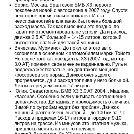
Борис, Москва. Брал свою БМВ Х3 первого
поколения новой с автосалона в 2007 году. Спустя
некоторое время сильно пожалел. Из-за
неисправностей в клапанах был очень большой
расход масла. Так как выяснили это поздно, по
гарантии отремонтировать не успели. Да и расход
движка 2.5 АТ большой – 14-15 литров, который
абсолютно слабый для такой машины.
Вячеслав, Мурманск. До покупки этого авто
склонялся в основном к автомобилям марки Тойота.
Но после того как поездил на Х3 (2007 год, мотор
3.0 АТ) поменял свое мнение кардинально. Руль и
подвеска жестковатые, но для такого мощного
кроссовера это норма. Движок очень долго
прогревается, да и расход топлива у него большой.
Летом в среднем около 17 литров.
Юлия, Севастополь. БМВ X3 3.0 AT 2004 г. Машина
классная. Особенно если учитывать соотношение
цена/качество. Динамика и проходимость отличная.
Зимой по сугробам ездит без проблем. Движок
мощный, разгон очень быстрый – до 100 км за 7 с.
Расход в пределах 16-17 литров в городе и 9-10
литров на трассе. Из минусов это штатная музыка,
пришлось менять на что-то получше.