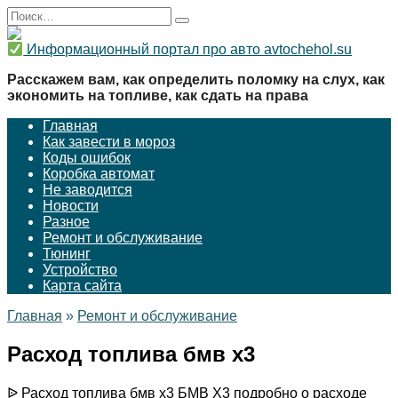
Перейти
Search
к
for:
содержанию
Информационный портал про авто avtochehol.su
Расскажем вам, как определить поломку на слух, как
экономить на топливе, как сдать на права
Главная
Как завести в мороз
Коды ошибок
Коробка автомат
Не заводится
Новости
Разное
Ремонт и обслуживание
Тюнинг
Устройство
Карта сайта
Главная
»
Ремонт и обслуживание
Расход топлива бмв х3
ᐉ Расход топлива бмв х3 БМВ Х3 подробно о расходе