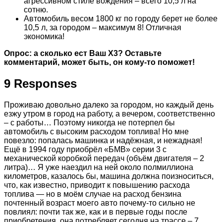
агрессивном стиле вождения – всего 10,5 л на
сотню.
Автомобиль весом 1800 кг по городу берет не более
10,5 л, за городом – максимум 8! Отличная
экономика!
Опрос: а сколько ест Ваш X3? Оставьте
комментарий, может быть, он кому-то поможет!
9 Responses
Проживаю довольно далеко за городом, но каждый день
езжу утром в город на работу, а вечером, соответственно
– с работы… Поэтому никогда не потерпел бы
автомобиль с высоким расходом топлива! Но мне
повезло: попалась машинка и надёжная, и нежадная!
Ещё в 1994 году приобрёл «БМВ» серии 3 с
механической коробкой передач (объём двигателя – 2
литра)… Я уже наездил на ней около полмиллиона
километров, казалось бы, машина должна поизноситься,
что, как известно, приводит к повышению расхода
топлива — но в моём случае на расход бензина
почтенный возраст моего авто почему-то сильно не
повлиял: почти так же, как и в первые годы после
приобретения, она потребляет сегодня на трассе – 7