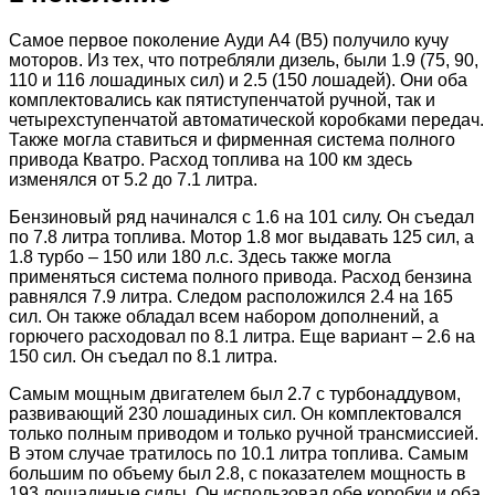
Самое первое поколение Ауди А4 (В5) получило кучу
моторов. Из тех, что потребляли дизель, были 1.9 (75, 90,
110 и 116 лошадиных сил) и 2.5 (150 лошадей). Они оба
комплектовались как пятиступенчатой ручной, так и
четырехступенчатой автоматической коробками передач.
Также могла ставиться и фирменная система полного
привода Кватро. Расход топлива на 100 км здесь
изменялся от 5.2 до 7.1 литра.
Бензиновый ряд начинался с 1.6 на 101 силу. Он съедал
по 7.8 литра топлива. Мотор 1.8 мог выдавать 125 сил, а
1.8 турбо – 150 или 180 л.с. Здесь также могла
применяться система полного привода. Расход бензина
равнялся 7.9 литра. Следом расположился 2.4 на 165
сил. Он также обладал всем набором дополнений, а
горючего расходовал по 8.1 литра. Еще вариант – 2.6 на
150 сил. Он съедал по 8.1 литра.
Самым мощным двигателем был 2.7 с турбонаддувом,
развивающий 230 лошадиных сил. Он комплектовался
только полным приводом и только ручной трансмиссией.
В этом случае тратилось по 10.1 литра топлива. Самым
большим по объему был 2.8, с показателем мощность в
193 лошадиные силы. Он использовал обе коробки и оба