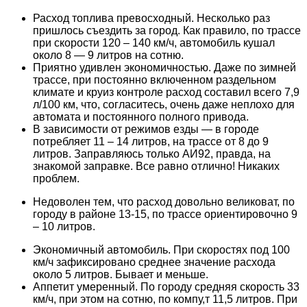
Расход топлива превосходный. Несколько раз
пришлось съездить за город. Как правило, по трассе
при скорости 120 – 140 км/ч, автомобиль кушал
около 8 — 9 литров на сотню.
Приятно удивлен экономичностью. Даже по зимней
трассе, при постоянно включенном раздельном
климате и круиз контроле расход составил всего 7,9
л/100 км, что, согласитесь, очень даже неплохо для
автомата и постоянного полного привода.
В зависимости от режимов езды — в городе
потребляет 11 – 14 литров, на трассе от 8 до 9
литров. Заправляюсь только АИ92, правда, на
знакомой заправке. Все равно отлично! Никаких
проблем.
Недоволен тем, что расход довольно великоват, по
городу в районе 13-15, по трассе ориентировочно 9
– 10 литров.
Экономичный автомобиль. При скоростях под 100
км/ч зафиксировано среднее значение расхода
около 5 литров. Бывает и меньше.
Аппетит умеренный. По городу средняя скорость 33
км/ч, при этом на сотню, по компу,т 11,5 литров. При