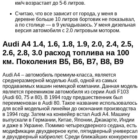
км/ч возрастает до 5-6 литров.
Считаю, что все зависит от города, у меня в
деревне больше 10 литров бортовик не показывал,
а по столице — в 9 укладываюсь. У меня дизельная
версия автомобиля с 2.0 литровым мотором.
Audi A4 1.4, 1.6, 1.8, 1.9, 2.0, 2.4, 2.5,
2.6, 2.8, 3.0 расход топлива на 100
км. Поколения B5, B6, B7, B8, B9
Audi A4 – автомобиль премиум-класса, является
среднеразмерной моделью Audi, одной из самых
продаваемых машин немецкой компании. Данная модель
является преемником автомобиля из серии Audi F103
(Audi 60, 75 и 80). В 1994 году предшественник был
переименован в Audi 80. Такое название использовалось
для всей модельной линейки до окончания производства
в 1994 году. Затем на конвейер встал Audi A4. Машину
выпускали в Германии, Китае, Японии, Джакарте, Индии
и даже в Украине. Помимо четырехдверного седана, есть
модификации двухдверное купе, пятидверный универсал
и двухдверный кабриолет. Среди ближайших конкурентов