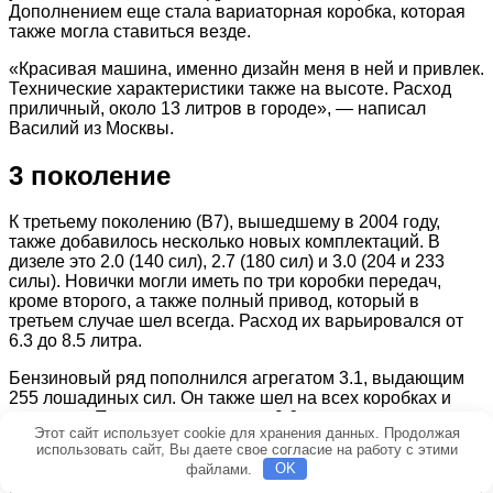
Дополнением еще стала вариаторная коробка, которая
также могла ставиться везде.
«Красивая машина, именно дизайн меня в ней и привлек.
Технические характеристики также на высоте. Расход
приличный, около 13 литров в городе», — написал
Василий из Москвы.
3 поколение
К третьему поколению (В7), вышедшему в 2004 году,
также добавилось несколько новых комплектаций. В
дизеле это 2.0 (140 сил), 2.7 (180 сил) и 3.0 (204 и 233
силы). Новички могли иметь по три коробки передач,
кроме второго, а также полный привод, который в
третьем случае шел всегда. Расход их варьировался от
6.3 до 8.5 литра.
Бензиновый ряд пополнился агрегатом 3.1, выдающим
255 лошадиных сил. Он также шел на всех коробках и
приводах. Тратил этот мотор по 9.6 литра топлива.
Этот сайт использует cookie для хранения данных. Продолжая
использовать сайт, Вы даете свое согласие на работу с этими
«Прекрасный автомобиль, где собраны все лучшие
файлами.
OK
черты немецких моделей. Большая мощность, высокая