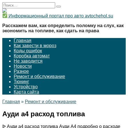
Перейти
Search
к
for:
содержанию
Информационный портал про авто avtochehol.su
Расскажем вам, как определить поломку на слух, как
экономить на топливе, как сдать на права
Главная
Как завести в мороз
Коды ошибок
Коробка автомат
Не заводится
Новости
Разное
Ремонт и обслуживание
Тюнинг
Устройство
Карта сайта
Главная
»
Ремонт и обслуживание
Ауди а4 расход топлива
ᐉ Ауди а4 расход топлива Ауди А4 подробно о расходе