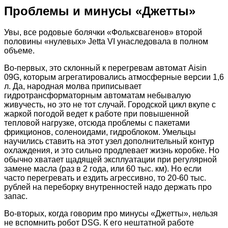
Проблемы и минусы «Джетты»
Увы, все родовые болячки «Фольксвагенов» второй
половины «нулевых» Jetta VI унаследовала в полном
объеме.
Во-первых, это склонный к перегревам автомат Aisin
09G, которым агрегатировались атмосферные версии 1,6
л. Да, народная молва приписывает
гидротрансформаторным автоматам небывалую
живучесть, но это не тот случай. Городской цикл вкупе с
жаркой погодой ведет к работе при повышенной
тепловой нагрузке, отсюда проблемы с пакетами
фрикционов, соленоидами, гидроблоком. Умельцы
научились ставить на этот узел дополнительный контур
охлаждения, и это сильно продлевает жизнь коробке. Но
обычно хватает щадящей эксплуатации при регулярной
замене масла (раз в 2 года, или 60 тыс. км). Но если
часто перегревать и ездить агрессивно, то 20-60 тыс.
рублей на переборку внутренностей надо держать про
запас.
Во-вторых, когда говорим про минусы «Джетты», нельзя
не вспомнить робот DSG. К его нештатной работе