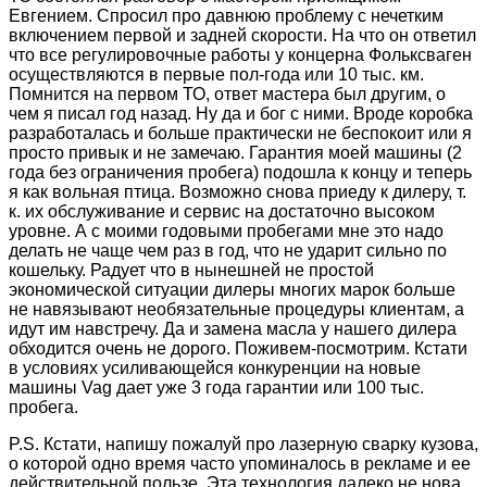
Евгением. Спросил про давнюю проблему с нечетким
включением первой и задней скорости. На что он ответил
что все регулировочные работы у концерна Фольксваген
осуществляются в первые пол-года или 10 тыс. км.
Помнится на первом ТО, ответ мастера был другим, о
чем я писал год назад. Ну да и бог с ними. Вроде коробка
разработалась и больше практически не беспокоит или я
просто привык и не замечаю. Гарантия моей машины (2
года без ограничения пробега) подошла к концу и теперь
я как вольная птица. Возможно снова приеду к дилеру, т.
к. их обслуживание и сервис на достаточно высоком
уровне. А с моими годовыми пробегами мне это надо
делать не чаще чем раз в год, что не ударит сильно по
кошельку. Радует что в нынешней не простой
экономической ситуации дилеры многих марок больше
не навязывают необязательные процедуры клиентам, а
идут им навстречу. Да и замена масла у нашего дилера
обходится очень не дорого. Поживем-посмотрим. Кстати
в условиях усиливающейся конкуренции на новые
машины Vag дает уже 3 года гарантии или 100 тыс.
пробега.
P.S. Кстати, напишу пожалуй про лазерную сварку кузова,
о которой одно время часто упоминалось в рекламе и ее
действительной пользе. Эта технология далеко не нова,