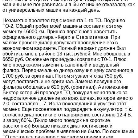
машины мне понравились и я бы от них не отказался, как
от универсальных машин на каждый день.
Незаметно пролетел год с момента 1-го ТО. Подошло
ТО-2. Общий пробег моей машины составил к этому
моменту 16000 км. Пришла пора снова навестить
официального дилера «Керг» в Стерлитамаке. При
малом пробеге дилер допускает проведение его в
экономичном варианте. Полный вариант должен был
обойтись мне в районе 13 тыс. рублей. Мне обошлось в
6650 руб. Основные процедуры совпали с Т0-1. Плюс
мне предложили заменить салонный и воздушный
фильтр. Первоначально дилер озвучил цену салонного в
1700 руб. за оригинал. Потом я узнал что за 750 руб.
могут поставить и не оригинал. Замена воздушного
фильтра обошлась в 620 руб. (оригинал). Автомеханик
Виктор который проводил ТО, пожурил меня только за
недостаточное давление во всех шинах, которое вместо
2.0, составляло 1,7. Из-за похолодания я упустил этот
момент. Еще посоветовал подзарядить аккумулятор, т. к.
согласно диагностики его напряжение составило 12.4 В.
и заряд 60%. (Было много поездок на короткие
расстояния) Больше никаких диагностических и
механических проблем выявлено не было. По окончании
ТО состоялся разговор с мастером приемщиком