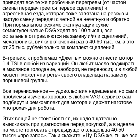
приводят все те же пробочные перегревы (от частой
смены передач греется первое сцепление) и
агрессивная езда, которая тоже завязана на резкую и
частую смену передач с четной на нечетную и обратно.
При нормальном режиме эксплуатации сухие
семиступенчатые DSG ходят по 100 тысяч, все
остальные отправляются на замену и/или сцеплений,
мехатроника, вилки включений раз в 40-60 тыс. км, а это
от 25 тыс. рублей только за комплект сцеплений.
В-третьих, к проблемам «Джетты» можно отнести мотор
1,4 TSI в любой из вариаций. Он любит масло поджирать,
а масляное голодание, наоборот, не переносит, и в любой
момент может «нагреть» своего владельца на замену
поршневой группы.
Все перечисленное — удовольствия недешевые, но сами
проблемы изучены хорошо. В любом VAG-сервисе вам
подберут и ремкомплект для мотора и держат наготове
«потроха» для робота.
Этих вещей не стоит бояться, их надо тщательно
выискивать при диагностике перед покупкой, а в идеале
на месте торговать с предыдущего владельца 40-50
тысяч «про запас». Так и скажите: «Ну, DSG же, ты же все