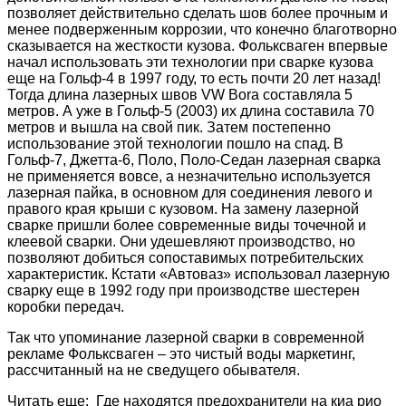
позволяет действительно сделать шов более прочным и
менее подверженным коррозии, что конечно благотворно
сказывается на жесткости кузова. Фольксваген впервые
начал использовать эти технологии при сварке кузова
еще на Гольф-4 в 1997 году, то есть почти 20 лет назад!
Тогда длина лазерных швов VW Bora составляла 5
метров. А уже в Гольф-5 (2003) их длина составила 70
метров и вышла на свой пик. Затем постепенно
использование этой технологии пошло на спад. В
Гольф-7, Джетта-6, Поло, Поло-Седан лазерная сварка
не применяется вовсе, а незначительно используется
лазерная пайка, в основном для соединения левого и
правого края крыши с кузовом. На замену лазерной
сварке пришли более современные виды точечной и
клеевой сварки. Они удешевляют производство, но
позволяют добиться сопоставимых потребительских
характеристик. Кстати «Автоваз» использовал лазерную
сварку еще в 1992 году при производстве шестерен
коробки передач.
Так что упоминание лазерной сварки в современной
рекламе Фольксваген – это чистый воды маркетинг,
рассчитанный на не сведущего обывателя.
Читать еще: Где находятся предохранители на киа рио