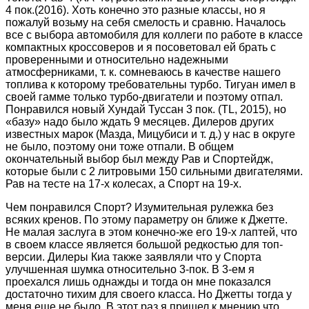
4 пок.(2016). Хоть конечно это разные классы, но я
пожалуй возьму на себя смелость и сравню. Началось
все с выбора автомобиля для коллеги по работе в классе
компактных кроссоверов и я посоветовал ей брать с
проверенными и относительно надежными
атмосферниками, т. к. сомневаюсь в качестве нашего
топлива к которому требовательны турбо. Тигуан имел в
своей гамме только турбо-двигатели и поэтому отпал.
Понравился новый Хундай Туссан 3 пок. (TL, 2015), но
«базу» надо было ждать 9 месяцев. Дилеров других
известных марок (Мазда, Мицубиси и т. д.) у нас в округе
не было, поэтому они тоже отпали. В общем
окончательный выбор был между Рав и Спортейдж,
которые были с 2 литровыми 150 сильными двигателями.
Рав на тесте на 17-х колесах, а Спорт на 19-х.
Чем понравился Спорт? Изумительная рулежка без
всяких кренов. По этому параметру он ближе к Джетте.
Не малая заслуга в этом конечно-же его 19-х лаптей, что
в своем классе является большой редкостью для топ-
версии. Дилеры Киа также заявляли что у Спорта
улучшенная шумка относительно 3-пок. В 3-ем я
проехался лишь однажды и тогда он мне показался
достаточно тихим для своего класса. Но Джетты тогда у
меня еще не было. В этот раз я пришел к мнению что