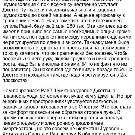
шумоизоляция 4 пок. все-же существенно уступает
Джетте. Тут, как я и писал изначально, я и заценил
шумоизоляцию своей машины. А еще ее эргономику в
сравнении с Рав-4. Надо заметить что в итоге коллега
купила Рав-4, базу, за 1 млн. 280 тыс. Эта комплектация
имеет в принципе все самые необходимые опции, кроме
магнитолы, но подлокотник между передними сиденьями
не регулируется по длине и высоте. Так-как у меня была
возможность не однократно проехаться на этой машине,
то хочу заметить, что он практически бесполезен. Чтобы
положить на него руку, людям среднего и ниже среднего
роста, надо быть инопланетянами. (И то не факт что им
понравится). Он находится где-то внизу и позади тебя. На
Джетте он находится там, где надо и регулируется в 2-х
плоскостях.
Чем понравился Рав? Шумка на уровне Джетты, а
плавность хода, естественно лучше чем у Джетты. Но при
энергичных перестроениях чувствуется валкость и
раскачка кузова по сравнению со Спортом. Это расплата
за комфорт подвески и ее обратная сторона луны. В
премиальных кроссоверах с этим борются используя
пневмоподвеску и электронно-управляемые
амортизаторы, но это совсем не бюджетный уровень.
Хотя хаить Спорта и Рав не хочу. В общем и целом эти