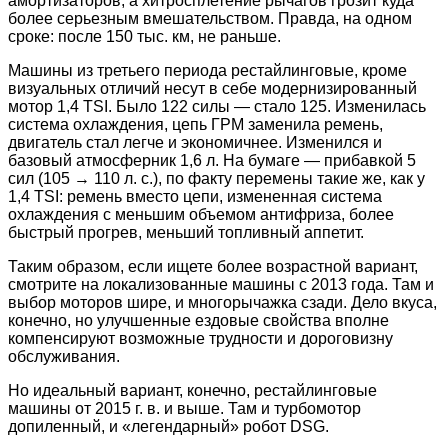
амортизаторов, а хитросплетение рычагов грозит куда
более серьезным вмешательством. Правда, на одном
сроке: после 150 тыс. км, не раньше.
Машины из третьего периода рестайлинговые, кроме
визуальных отличий несут в себе модернизированный
мотор 1,4 TSI. Было 122 силы — стало 125. Изменилась
система охлаждения, цепь ГРМ заменила ремень,
двигатель стал легче и экономичнее. Изменился и
базовый атмосферник 1,6 л. На бумаге — прибавкой 5
сил (105 → 110 л. с.), по факту перемены такие же, как у
1,4 TSI: ремень вместо цепи, измененная система
охлаждения с меньшим объемом антифриза, более
быстрый прогрев, меньший топливный аппетит.
Таким образом, если ищете более возрастной вариант,
смотрите на локализованные машины с 2013 года. Там и
выбор моторов шире, и многорычажка сзади. Дело вкуса,
конечно, но улучшенные ездовые свойства вполне
компенсируют возможные трудности и дороговизну
обслуживания.
Но идеальный вариант, конечно, рестайлинговые
машины от 2015 г. в. и выше. Там и турбомотор
допиленный, и «легендарный» робот DSG.