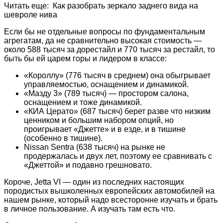
Читать еще: Как разобрать зеркало заднего вида на
шевроле нива
Если бы не отдельные вопросы по фундаментальным
агрегатам, да не сравнительно высокая стоимость —
около 588 тысяч за дорестайл и 770 тысяч за рестайл, то
быть бы ей царем горы и лидером в классе:
«Короллу» (776 тысяч в среднем) она обыгрывает
управляемостью, оснащением и динамикой.
«Мазду 3» (789 тысяч) — простором салона,
оснащением и тоже динамикой.
«КИА Церато» (687 тысяч) берет разве что низким
ценником и большим набором опций, но
проигрывает «Джетте» и в езде, и в тишине
(особенно в тишине).
Nissan Sentra (638 тысяч) на рынке не
продержалась и двух лет, поэтому ее сравнивать с
«Джеттой» и подавно грешновато.
Короче, Jetta VI — один из последних настоящих
породистых вышколенных европейских автомобилей на
нашем рынке, который надо всесторонне изучать и брать
в личное пользование. А изучать там есть что.