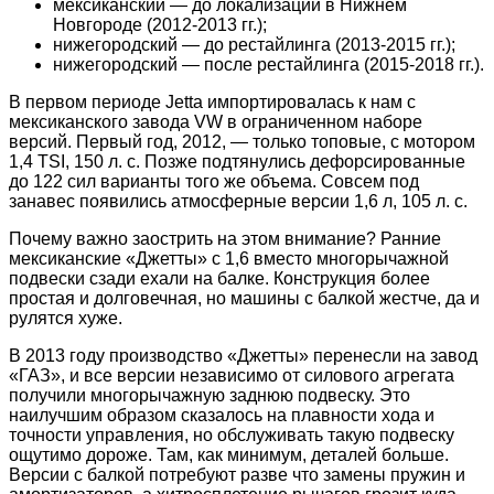
мексиканский — до локализации в Нижнем
Новгороде (2012-2013 гг.);
нижегородский — до рестайлинга (2013-2015 гг.);
нижегородский — после рестайлинга (2015-2018 гг.).
В первом периоде Jetta импортировалась к нам с
мексиканского завода VW в ограниченном наборе
версий. Первый год, 2012, — только топовые, с мотором
1,4 TSI, 150 л. с. Позже подтянулись дефорсированные
до 122 сил варианты того же объема. Совсем под
занавес появились атмосферные версии 1,6 л, 105 л. с.
Почему важно заострить на этом внимание? Ранние
мексиканские «Джетты» с 1,6 вместо многорычажной
подвески сзади ехали на балке. Конструкция более
простая и долговечная, но машины с балкой жестче, да и
рулятся хуже.
В 2013 году производство «Джетты» перенесли на завод
«ГАЗ», и все версии независимо от силового агрегата
получили многорычажную заднюю подвеску. Это
наилучшим образом сказалось на плавности хода и
точности управления, но обслуживать такую подвеску
ощутимо дороже. Там, как минимум, деталей больше.
Версии с балкой потребуют разве что замены пружин и