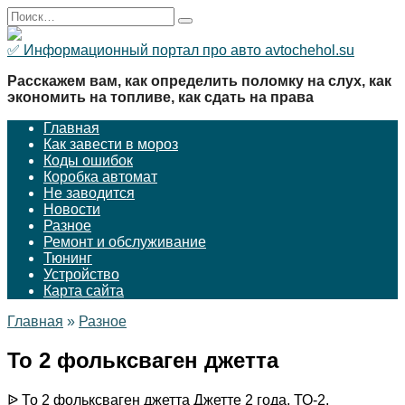
Перейти
Search
к
for:
содержанию
✅ Информационный портал про авто avtochehol.su
Расскажем вам, как определить поломку на слух, как
экономить на топливе, как сдать на права
Главная
Как завести в мороз
Коды ошибок
Коробка автомат
Не заводится
Новости
Разное
Ремонт и обслуживание
Тюнинг
Устройство
Карта сайта
Главная
»
Разное
То 2 фольксваген джетта
ᐉ То 2 фольксваген джетта Джетте 2 года, ТО-2.