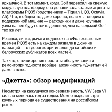
архаичной. В тот момент, когда Golf переехал на свежую
модульную платформу, она донашивала старые агрегаты
платформы PQ35 (родственники – Tiguan I, Q3, Octavia
A5). Что, в общем-то, даже хорошо, если мы говорим о
подержанной машине — расходники и даже крупные
узлы на нее будут стоить дешевле, чем на седьмой Golf
тех же лет.
Резинки, линки, рычаги подвесок на «Фольксвагены»
времен PQ35 есть на каждом развале в дюжине
вариаций — от дорогих оригиналов до китайских и
белорусских дубликатов всех мастей.
Так что, с точки зрения простоты обслуживания и
ремонтопригодности вообще, архаичность «Джетты» ей
даже в плюс.
«Джетта»: обзор модификаций
Несмотря на кажущуюся консервативность, VW Jetta VI
сильно менялась год за годом. Можно выделить три
крупных периода ее существования на российском
рынке: