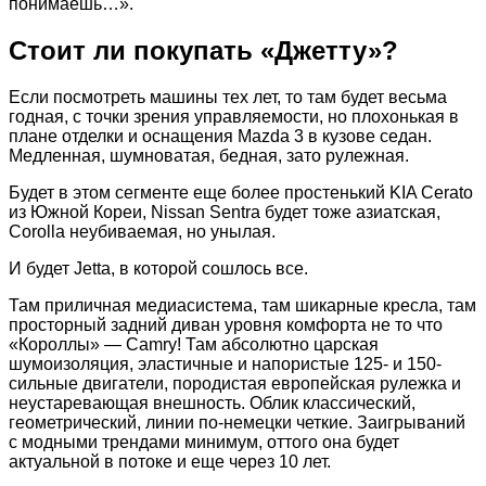
понимаешь…».
Стоит ли покупать «Джетту»?
Если посмотреть машины тех лет, то там будет весьма
годная, с точки зрения управляемости, но плохонькая в
плане отделки и оснащения Mazda 3 в кузове седан.
Медленная, шумноватая, бедная, зато рулежная.
Будет в этом сегменте еще более простенький KIA Cerato
из Южной Кореи, Nissan Sentra будет тоже азиатская,
Corolla неубиваемая, но унылая.
И будет Jetta, в которой сошлось все.
Там приличная медиасистема, там шикарные кресла, там
просторный задний диван уровня комфорта не то что
«Короллы» — Camry! Там абсолютно царская
шумоизоляция, эластичные и напористые 125- и 150-
сильные двигатели, породистая европейская рулежка и
неустаревающая внешность. Облик классический,
геометрический, линии по-немецки четкие. Заигрываний
с модными трендами минимум, оттого она будет
актуальной в потоке и еще через 10 лет.