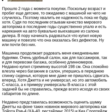
Прошло 2 года с момента покупки. Поскольку возраст и
пробег еще детские, то ожидаемо с машиной ни чего не
случилось. Поэтому хвалить ее надежность пока не буду,
хотя. Судя по последним отзывам качество мирового
автопрома в последние годы существенно упало и есть
нарекания на авто буквально выехавшие из салона
дилера. В пору начинать радоваться что купил новую
машину и повезло что она оказалась без дефектов. Ну
или почти без них.
Машинка продолжает радовать меня ежедневными
буднями. Очень удобный салон, как для пассажиров, так
и для перевозки багажа, особенно длинномеров.
Недавно купил стремянку высотой 198 см. Она спокойно
влезла через багажник в салон, упершись в переднюю
спинку сиденья, которую мне даже не пришлось сдвигать
вперед. Хотя Джетта и не универсал, но это автомобиль
С-класса, а к примеру универсалы B-класса с этой
задачей бы не справились, прежде всего исходя из своих
габаритов по длине.
Недавно представилась возможность оценить шумку
Джетты на фоне таких новинок мирового автопрома как
Тойота Рав-4 (ХА-40, рестайлинг 2015) и Киа Спортейдж