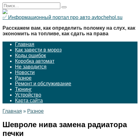
Перейти
Search
к
for:
содержанию
✅ Информационный портал про авто avtochehol.su
Расскажем вам, как определить поломку на слух, как
экономить на топливе, как сдать на права
Главная
Как завести в мороз
Коды ошибок
Коробка автомат
Не заводится
Новости
Разное
Ремонт и обслуживание
Тюнинг
Устройство
Карта сайта
Главная
»
Разное
Шевроле нива замена радиатора
печки