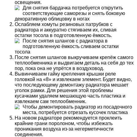
освещения.
Для снятия бардачка потребуется открутить
соответствующие саморезы и снять боковую
декоративную облицовку в ногах
Ослабляем хомуты резиновых патрубков с
радиатора и аккуратно стягиваем их, сливая
остатки тосола в подготовленную ёмкость.
После снятия шлангов с радиатора в
подготовленную ёмкость сливаем остатки
тосола
После снятия шлангов выкручиваем крепёж самого
теплообменника и выдвигаем деталь на себя до тех
пор, пока она не упрётся в воздуховод.
Вывинчиваем гайку крепления крышки реле
головкой на «8» и извлекаем элемент. Будет видно,
что последующему демонтажу радиатора мешает
уголок рамки. Для решения этой проблемы
кусачками удаляем мешающую часть пластика и
извлекаем сам теплообменник.
Чтобы демонтировать радиатор из посадочного
места, потребуется отрезать кусочек пластика
На новом радиаторе рекомендуется проклеить
крайние грани поролоном, чтобы избежать
проникания воздуха из-за негерметичности
соединения.