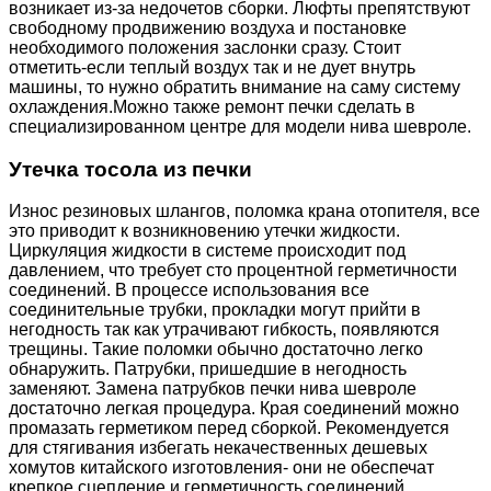
возникает из-за недочетов сборки. Люфты препятствуют
свободному продвижению воздуха и постановке
необходимого положения заслонки сразу. Стоит
отметить-если теплый воздух так и не дует внутрь
машины, то нужно обратить внимание на саму систему
охлаждения.Можно также ремонт печки сделать в
специализированном центре для модели нива шевроле.
Утечка тосола из печки
Износ резиновых шлангов, поломка крана отопителя, все
это приводит к возникновению утечки жидкости.
Циркуляция жидкости в системе происходит под
давлением, что требует сто процентной герметичности
соединений. В процессе использования все
соединительные трубки, прокладки могут прийти в
негодность так как утрачивают гибкость, появляются
трещины. Такие поломки обычно достаточно легко
обнаружить. Патрубки, пришедшие в негодность
заменяют. Замена патрубков печки нива шевроле
достаточно легкая процедура. Края соединений можно
промазать герметиком перед сборкой. Рекомендуется
для стягивания избегать некачественных дешевых
хомутов китайского изготовления- они не обеспечат
крепкое сцепление и герметичность соединений.