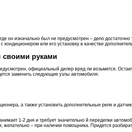
де он изначально был не предусмотрен – дело достаточно т
с кондиционером или его установку в качестве дополнител
н своими руками
редусмотрен, официальный дилер вряд ли возьмется. Остает
дется заменить следующие узлы автомобиля:
иционера, а также установить дополнительные реле и датчи
анимает 1-2 дня и требует значительно й переделки автомо
, желательно – при наличии помощника. Придется разбират