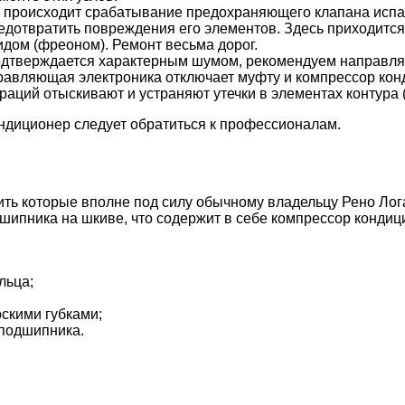
, происходит срабатывание предохраняющего клапана испар
едотвратить повреждения его элементов. Здесь приходитс
дом (фреоном). Ремонт весьма дорог.
одтверждается характерным шумом, рекомендуем направлят
управляющая электроника отключает муфту и компрессор ко
ций отыскивают и устраняют утечки в элементах контура (т
ондиционер следует обратиться к профессионалам.
ить которые вполне под силу обычному владельцу Рено Лог
дшипника на шкиве, что содержит в себе компрессор конди
льца;
оскими губками;
 подшипника.