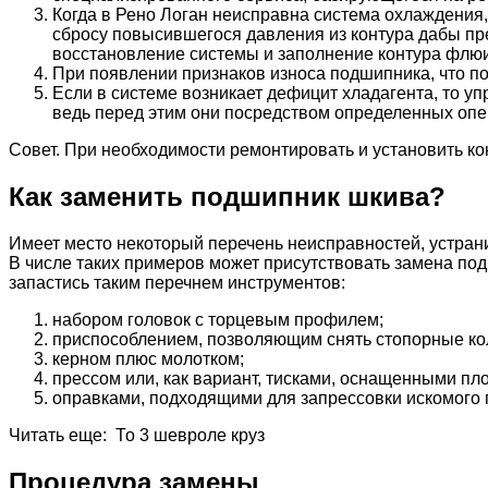
Когда в Рено Логан неисправна система охлаждения
сбросу повысившегося давления из контура дабы пр
восстановление системы и заполнение контура флюи
При появлении признаков износа подшипника, что п
Если в системе возникает дефицит хладагента, то 
ведь перед этим они посредством определенных опера
Совет. При необходимости ремонтировать и установить к
Как заменить подшипник шкива?
Имеет место некоторый перечень неисправностей, устран
В числе таких примеров может присутствовать замена по
запастись таким перечнем инструментов:
набором головок с торцевым профилем;
приспособлением, позволяющим снять стопорные ко
керном плюс молотком;
прессом или, как вариант, тисками, оснащенными пл
оправками, подходящими для запрессовки искомого
Читать еще: То 3 шевроле круз
Процедура замены