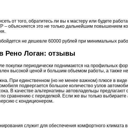
сеть от того, обратитесь ли вы к мастеру или будете работ
ГУР – объясняется это не только дальнейшим повышением к
ия.
е обойдется не дешевле 60000 рублей при минимальных рабо
в Рено Логан: отзывы
осле покупки периодически поднимаются на профильных фо
ловлен высокой ценой и большим объемом работы, а также 
на. При единственном (но не менее важном) плюсе в виде 
омобиля подвергается большое количество узлов автомоби
сока. В качестве альтернативы автовладельцы предлагают
 по сравнению с переделкой. Если же вы только выбираете
версию с кондиционером.
ирования служит для обеспечения комфортного климата в с