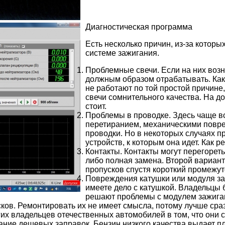
Диагностическая программа
Есть несколько причин, из-за которы
системе зажигания.
Проблемные свечи. Если на них возн
должным образом отрабатывать. Как 
не работают по той простой причине
свечи сомнительного качества. На д
стоит.
Проблемы в проводке. Здесь чаще вс
перетиранием, механическими повр
проводки. Но в некоторых случаях п
устройств, к которым она идет. Как р
Контакты. Контакты могут перегореть
либо полная замена. Второй вариан
пропусков спустя короткий промежут
Повреждения катушки или модуля заж
имеете дело с катушкой. Владельцы 
решают проблемы с модулем зажигани
сков. Ремонтировать их не имеет смысла, потому лучше сра
х владельцев отечественных автомобилей в том, что они 
ие дешевых заправок. Бензин низкого качества выдает п