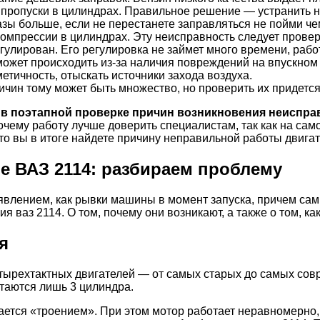
я пропуски в цилиндрах. Правильное решение — устранить 
азы больше, если не перестанете заправляться не пойми че
омпрессии в цилиндрах. Эту неисправность следует провери
улирован. Его регулировка не займет много времени, рабо
может происходить из-за наличия повреждений на впускном 
етичность, отыскать источники захода воздуха.
ин тому может быть множество, но проверить их придется 
 в поэтапной проверке причин возникновения неиспра
почему работу лучше доверить специалистам, так как на са
то вы в итоге найдете причину неправильной работы двигат
ре ВАЗ 2114: разбираем проблему
лением, как рывки машины в момент запуска, причем сам а
 ваз 2114. О том, почему они возникают, а также о том, ка
я
тырехтактных двигателей — от самых старых до самых совр
стаются лишь 3 цилиндра.
ается «троением». При этом мотор работает неравномерно,