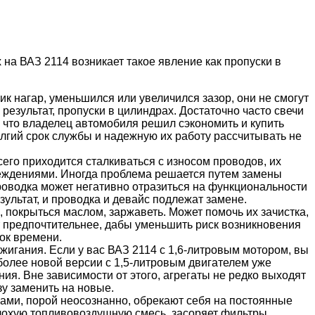
х на ВАЗ 2114 возникает такое явление как пропуски в
ик нагар, уменьшился или увеличился зазор, они не смогут
результат, пропуски в цилиндрах. Достаточно часто свечи
, что владелец автомобиля решил сэкономить и купить
олгий срок службы и надежную их работу рассчитывать не
его приходится сталкиваться с износом проводов, их
еждениями. Иногда проблема решается путем замены
роводка может негативно отразиться на функциональности
езультат, и проводка и девайс подлежат замене.
, покрыться маслом, заржаветь. Может помочь их зачистка,
т предпочтительнее, дабы уменьшить риск возникновения
ок времени.
игания. Если у вас ВАЗ 2114 с 1,6-литровым мотором, вы
более новой версии с 1,5-литровым двигателем уже
я. Вне зависимости от этого, агрегаты не редко выходят
зу заменить на новые.
сами, порой неосознанно, обрекают себя на постоянные
лохую топливовоздушную смесь, засоряет фильтры,