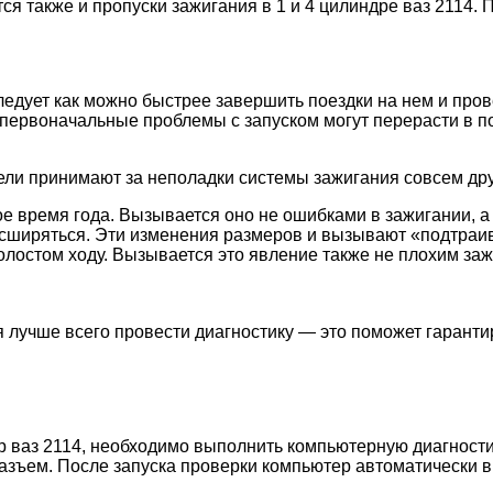
ся также и пропуски зажигания в 1 и 4 цилиндре ваз 2114. 
следует как можно быстрее завершить поездки на нем и пр
 первоначальные проблемы с запуском могут перерасти в 
тели принимают за неполадки системы зажигания совсем дру
ое время года. Вызывается оно не ошибками в зажигании, 
расширяться. Эти изменения размеров и вызывают «подтраи
олостом ходу. Вызывается это явление также не плохим за
 лучше всего провести диагностику — это поможет гаранти
др ваз 2114, необходимо выполнить компьютерную диагност
азъем. После запуска проверки компьютер автоматически в