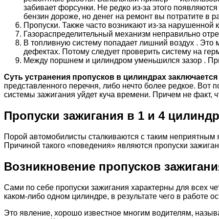
забивает форсунки. Не редко из-за этого появляютс
бензин дороже, но денег на ремонт вы потратите в р
Пропуски. Также часто возникают из-за нарушенной к
Газораспределительный механизм неправильно отрег
В топливную систему попадает лишний воздух . Это 
дефектах. Потому следует проверить систему на герм
Между поршнем и цилиндром уменьшился зазор . Прич
Суть устранения пропусков в цилиндрах заключается
представленного перечня, либо нечто более редкое. Вот 
системы зажигания уйдет куча времени. Причем не факт, ч
Пропуски зажигания в 1 и 4 цилинд
Порой автомобилисты сталкиваются с таким неприятным яв
Причиной такого «поведения» являются пропуски зажигания
Возникновение пропусков зажигани
Сами по себе пропуски зажигания характерны для всех че
каком-либо одном цилиндре, в результате чего в работе о
Это явление, хорошо известное многим водителям, назыв