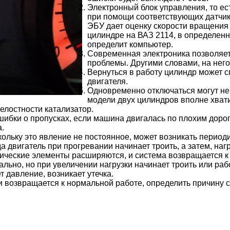
Электронный блок управления, то ест
при помощи соответствующих датчико
ЭБУ дает оценку скорости вращения 
цилиндре на ВАЗ 2114, в определен
определит компьютер.
Современная электроника позволяет
проблемы. Другими словами, на него
Вернуться в работу цилиндр может с
двигателя.
Одновременно отключаться могут не
модели двух цилиндров вполне хвати
елостности катализатор.
шибки о пропусках, если машина двигалась по плохим доро
.
кольку это явление не постоянное, может возникать период
а двигатель при прогревании начинает троить, а затем, наг
лические элементы расширяются, и система возвращается к
льно, но при увеличении нагрузки начинает троить или раб
т давление, возникает утечка.
и возвращается к нормальной работе, определить причину 