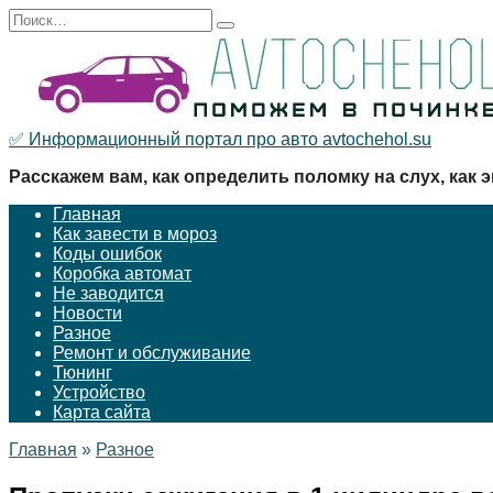
Перейти
Search
к
for:
содержанию
✅ Информационный портал про авто avtochehol.su
Расскажем вам, как определить поломку на слух, как э
Главная
Как завести в мороз
Коды ошибок
Коробка автомат
Не заводится
Новости
Разное
Ремонт и обслуживание
Тюнинг
Устройство
Карта сайта
Главная
»
Разное