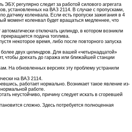
ь ЭБУ, регулярно следит за работой силового агрегата
в, установленных на ВАЗ 2114. В случае с пропусками,
по датчику коленвала. Если есть пропуски зажигания в 4
ный момент коленвал будет вращаться медленнее, что
 автоматически отключать цилиндр, в котором возникли
 прекращается подача топлива.
пустя некоторое время, либо после повторного запуска
 более двух цилиндров. Для вашей «четырнадцатой»
т, чтобы доехать до гаража или ближайшей станции
гам. На обновленных версиях эту проблему устранили
ически на ВАЗ 2114.
ревшись, работает нормально. Возникает такое явление из-
 нормальной работе.
отать неустойчиво, причину следует искать в сгоревшей
становится сложно. Здесь потребуется полноценная