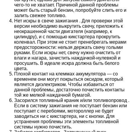
чего-то не хватает. Причиной данной проблемы
может быть старый бензин, попробуйте слить его и
залить свежее топливо.
Нет искры в свече зажигания . Для проверки этой
версии необходимо выкрутить свечу, приложить к
неокрашенной части двигателя (например, к
цилиндру), и с помощью кикстартера прокрутить
коленвал. При этом не стоит пренебрегать мерами
предосторожности: нельзя держать свечу голыми
руками. Если искры нет, свечу нужно очистить от
влаги и нагара, зачистить наждачкой-нулевкой и
просушить. В идеале искра должна быть белого
цвета.
Плохой контакт на клеммах аккумулятора — со
временем они могут покрыться оксидом, который
является диэлектриком. Чтобы избавиться от
данной проблемы, достаточно почистить контакты
той же мелкой наждачной бумагой.
Засорился топливный краник и/или топливопровод .
Если в систему зажигания не поступает бензин или
поступает с перебоями, мотороллер не будет
заводиться ни с кикстартера, ни с кнопки. Для
устранения проблемы эти элементы топливной
системы нужно почистить.