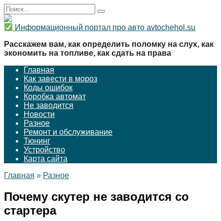
Перейти
Search
к
for:
содержанию
Информационный портал про авто avtochehol.su
Расскажем вам, как определить поломку на слух, как
экономить на топливе, как сдать на права
Главная
Как завести в мороз
Коды ошибок
Коробка автомат
Не заводится
Новости
Разное
Ремонт и обслуживание
Тюнинг
Устройство
Карта сайта
Главная
»
Разное
Почему скутер не заводится со
стартера