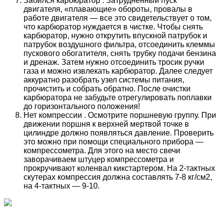
Забился карбюратор . Затрудненный пуск
двигателя, «плавающие» обороты, провалы в
работе двигателя — все это свидетельствует о том,
что карбюратор нуждается в чистке. Чтобы снять
карбюратор, нужно открутить впускной патрубок и
патрубок воздушного фильтра, отсоединить клеммы
пускового обогатителя, снять трубку подачи бензина
и дренаж. Затем нужно отсоединить тросик ручки
газа и можно извлекать карбюратор. Далее следует
аккуратно разобрать узел системы питания,
прочистить и собрать обратно. После очистки
карбюратора не забудьте отрегулировать поплавки
до горизонтального положения!
Нет компрессии . Осмотрите поршневую группу. При
движении поршня к верхней мертвой точке в
цилиндре должно появляться давление. Проверить
это можно при помощи специального прибора —
компрессометра. Для этого на место свечи
заворачиваем штуцер компрессометра и
прокручивают коленвал кикстартером. На 2-тактных
скутерах компрессия должна составлять 7-8 кг/см2,
на 4-тактных — 9-10.