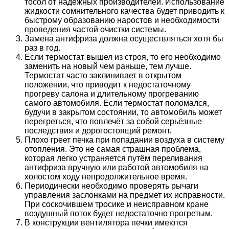
тосол от надёжных производителей. Использование
жидкости сомнительного качества будет приводить к
быстрому образованию наростов и необходимости
проведения частой очистки системы.
Замена антифриза должна осуществляться хотя бы
раз в год.
Если термостат вышел из строя, то его необходимо
заменить на новый чем раньше, тем лучше.
Термостат часто заклинивает в открытом
положении, что приводит к недостаточному
прогреву салона и длительному прогреванию
самого автомобиля. Если термостат поломался,
будучи в закрытом состоянии, то автомобиль может
перегреться, что повлечёт за собой серьёзные
последствия и дорогостоящий ремонт.
Плохо греет печка при попадании воздуха в систему
отопления. Это не самая страшная проблема,
которая легко устраняется путём переливания
антифриза вручную или работой автомобиля на
холостом ходу непродолжительное время.
Периодически необходимо проверять рычаги
управления заслонками на предмет их исправности.
При соскочившем тросике и неисправном кране
воздушный поток будет недостаточно прогретым.
В конструкции вентилятора печки имеются