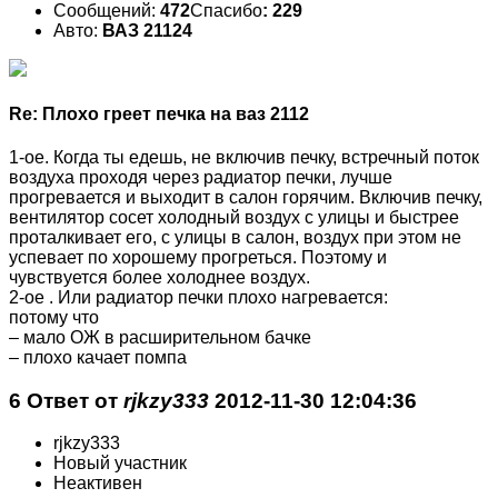
Сообщений:
472
Спасибо
: 229
Авто:
ВАЗ 21124
Re: Плохо греет печка на ваз 2112
1-ое. Когда ты едешь, не включив печку, встречный поток
воздуха проходя через радиатор печки, лучше
прогревается и выходит в салон горячим. Включив печку,
вентилятор сосет холодный воздух с улицы и быстрее
проталкивает его, с улицы в салон, воздух при этом не
успевает по хорошему прогреться. Поэтому и
чувствуется более холоднее воздух.
2-ое . Или радиатор печки плохо нагревается:
потому что
– мало ОЖ в расширительном бачке
– плохо качает помпа
6 Ответ от
rjkzy333
2012-11-30 12:04:36
rjkzy333
Новый участник
Неактивен