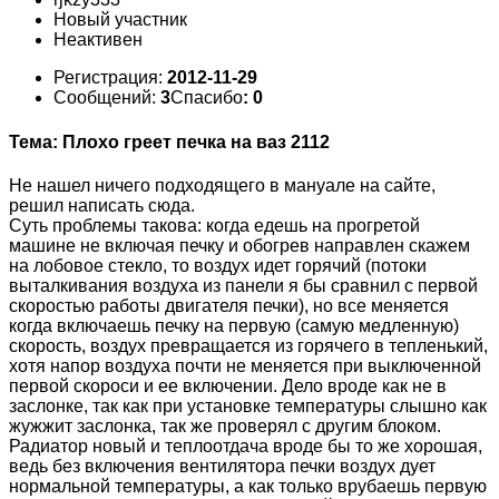
Новый участник
Неактивен
Регистрация:
2012-11-29
Сообщений:
3
Спасибо
: 0
Тема: Плохо греет печка на ваз 2112
Не нашел ничего подходящего в мануале на сайте,
решил написать сюда.
Суть проблемы такова: когда едешь на прогретой
машине не включая печку и обогрев направлен скажем
на лобовое стекло, то воздух идет горячий (потоки
выталкивания воздуха из панели я бы сравнил с первой
скоростью работы двигателя печки), но все меняется
когда включаешь печку на первую (самую медленную)
скорость, воздух превращается из горячего в тепленький,
хотя напор воздуха почти не меняется при выключенной
первой скороси и ее включении. Дело вроде как не в
заслонке, так как при установке температуры слышно как
жужжит заслонка, так же проверял с другим блоком.
Радиатор новый и теплоотдача вроде бы то же хорошая,
ведь без включения вентилятора печки воздух дует
нормальной температуры, а как только врубаешь первую