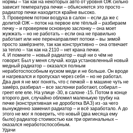
нормы – так как на некоторых авто от уровня ОЖ сильно
зависит температура печки – объясняется это просто –
радиатор печки находится крайне высоко.
3. Проверяем потоки воздуха в салон – если да же с
долитой ОЖ – поток на первое еле тёплый – разбираем
печку – и проверяем основную заслонку – она моет
жужжать – но не работать – если она не правильно
работает или нее перенаправляет потоки – вы зимой
просто замёрзнете, так как конструктивно – она отвечает
за тепло – так как на 2110 – нет крана печки.
4. И помните – новый радиатор – ещё ни о чём не
говорит. Был у меня случай. когда установленный новый
медный радиатор – оказался полным
неработоспособным куском меди и не больше. Он вроде
и нагревался и пропускал через себя – но не работал.
Два дня я не мог понять, что с печкой – в машине чуть не
замёрз, разбирал – все заслонки работают, собирал –
греет еле еле. На улице -30, в салоне -15. Потом в конце
второго дня, случайно обломил маленькую трубку на
печке (конструктивная не дороботка ВАЗ) из -за чего
вынужденно заменил радиатор – и всё заработало. А до
этого не мог я поверить, что новый (два месяца ему
было) радиатор стоимостью как три оригинальных –
оказался неработоспособным.
Удачи