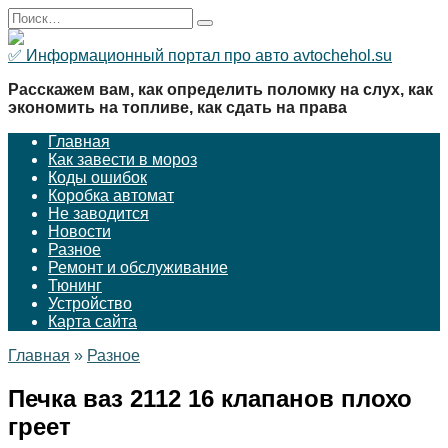
Перейти
Search
к
for:
содержанию
✅ Информационный портал про авто avtochehol.su
Расскажем вам, как определить поломку на слух, как
экономить на топливе, как сдать на права
Главная
Как завести в мороз
Коды ошибок
Коробка автомат
Не заводится
Новости
Разное
Ремонт и обслуживание
Тюнинг
Устройство
Карта сайта
Главная
»
Разное
Печка ваз 2112 16 клапанов плохо
греет