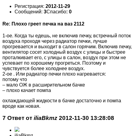
Регистрация:
2012-11-29
Сообщений:
3
Спасибо
: 0
Re: Плохо греет печка на ваз 2112
1-ое. Когда ты едешь, не включив печку, встречный поток
воздуха проходя через радиатор печки, лучше
прогревается и выходит в салон горячим. Включив печку,
вентилятор сосет холодный воздух с улицы и быстрее
проталкивает его, с улицы в салон, воздух при этом не
успевает по хорошему прогреться. Поэтому и
чувствуется более холоднее воздух.
2-ое . Или радиатор печки плохо нагревается:
потому что
– мало ОЖ в расширительном бачке
– плохо качает помпа
охлаждающей жидкости в бачке достаточно и помпа
вроде как новая.
7 Ответ от
iliaBkmz
2012-11-30 13:28:08
iliaBkmz