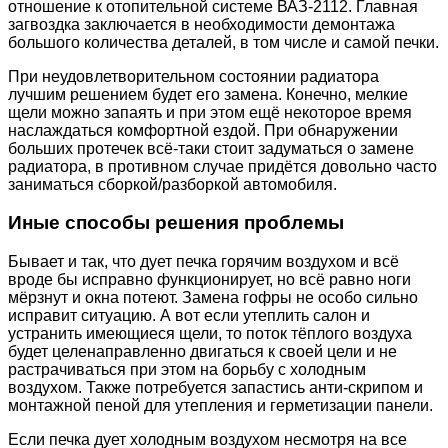
отношение к отопительной системе ВАЗ-2112. Главная
загвоздка заключается в необходимости демонтажа
большого количества деталей, в том числе и самой печки.
При неудовлетворительном состоянии радиатора
лучшим решением будет его замена. Конечно, мелкие
щели можно запаять и при этом ещё некоторое время
наслаждаться комфортной ездой. При обнаружении
больших протечек всё-таки стоит задуматься о замене
радиатора, в противном случае придётся довольно часто
заниматься сборкой/разборкой автомобиля.
Иные способы решения проблемы
Бывает и так, что дует печка горячим воздухом и всё
вроде бы исправно функционирует, но всё равно ноги
мёрзнут и окна потеют. Замена гофры не особо сильно
исправит ситуацию. А вот если утеплить салон и
устранить имеющиеся щели, то поток тёплого воздуха
будет целенаправленно двигаться к своей цели и не
растрачиваться при этом на борьбу с холодным
воздухом. Также потребуется запастись анти-скрипом и
монтажной пеной для утепления и герметизации панели.
Если печка дует холодным воздухом несмотря на все