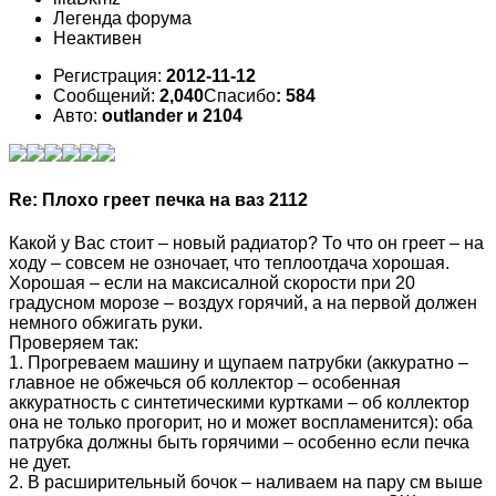
Легенда форума
Неактивен
Регистрация:
2012-11-12
Сообщений:
2,040
Спасибо
: 584
Авто:
outlander и 2104
Re: Плохо греет печка на ваз 2112
Какой у Вас стоит – новый радиатор? То что он греет – на
ходу – совсем не озночает, что теплоотдача хорошая.
Хорошая – если на максисалной скорости при 20
градусном морозе – воздух горячий, а на первой должен
немного обжигать руки.
Проверяем так:
1. Прогреваем машину и щупаем патрубки (аккуратно –
главное не обжечься об коллектор – особенная
аккуратность с синтетическими куртками – об коллектор
она не только прогорит, но и может воспламенится): оба
патрубка должны быть горячими – особенно если печка
не дует.
2. В расширительный бочок – наливаем на пару см выше