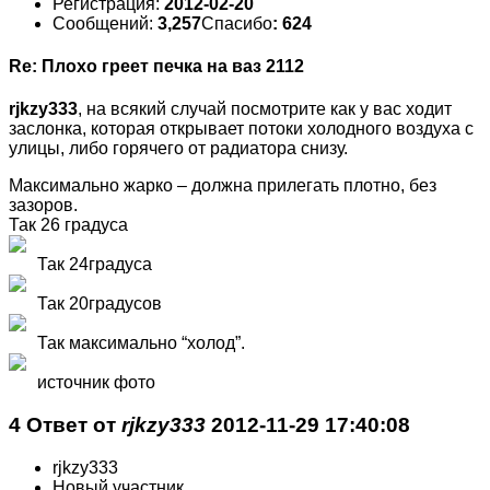
Регистрация:
2012-02-20
Сообщений:
3,257
Спасибо
: 624
Re: Плохо греет печка на ваз 2112
rjkzy333
, на всякий случай посмотрите как у вас ходит
заслонка, которая открывает потоки холодного воздуха с
улицы, либо горячего от радиатора снизу.
Максимально жарко – должна прилегать плотно, без
зазоров.
Так 26 градуса
Так 24градуса
Так 20градусов
Так максимально “холод”.
источник фото
4 Ответ от
rjkzy333
2012-11-29 17:40:08
rjkzy333
Новый участник