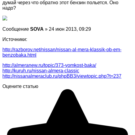
думай через что обратно этот бензин польется. Оно
надо?
Сообщение
SOVA
» 24 июн 2013, 09:29
Источники:
http://razborov.net/nissan/nissan-al-mera-klassik-ob-em-
benzobaka.html
http://almeranew.ru/topic/373-yomkost-baka/
http://kuruh.ru/nissan-almera-classic
http://nissanalmeraclub.ru/phpBB3/viewtopic.php?t=237
Оцените статью