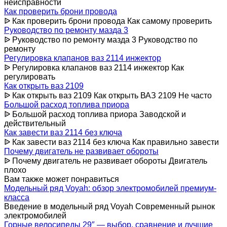
неисправности
Как проверить брони провода
ᐉ Как проверить брони провода Как самому проверить
Руководство по ремонту мазда 3
ᐉ Руководство по ремонту мазда 3 Руководство по
ремонту
Регулировка клапанов ваз 2114 инжектор
ᐉ Регулировка клапанов ваз 2114 инжектор Как
регулировать
Как открыть ваз 2109
ᐉ Как открыть ваз 2109 Как открыть ВАЗ 2109 Не часто
Большой расход топлива приора
ᐉ Большой расход топлива приора Заводской и
действительный
Как завести ваз 2114 без ключа
ᐉ Как завести ваз 2114 без ключа Как правильно завести
Почему двигатель не развивает обороты
ᐉ Почему двигатель не развивает обороты Двигатель
плохо
Вам также может понравиться
Модельный ряд Voyah: обзор электромобилей премиум-
класса
Введение в модельный ряд Voyah Современный рынок
электромобилей
Горные велосипеды 29″ — выбор, сравнение и лучшие