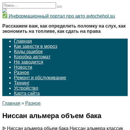
Перейти
Search
к
for:
содержанию
Информационный портал про авто avtochehol.su
Расскажем вам, как определить поломку на слух, как
экономить на топливе, как сдать на права
Главная
Как завести в мороз
Коды ошибок
Коробка автомат
Не заводится
Новости
Разное
Ремонт и обслуживание
Тюнинг
Устройство
Карта сайта
Главная
»
Разное
Ниссан альмера объем бака
ᐉ Ниссан альмера объем бака Ниссан альмера классик