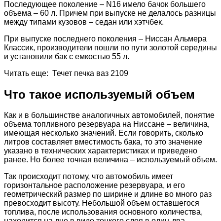
Последующее поколение – N16 имело бачок большего
объема – 60 л. Причем при выпуске не делалось разницы
между типами кузовов – седан или хэтчбек.
При выпуске последнего поколения – Ниссан Альмера
Классик, производители пошли по пути золотой середины
и установили бак с емкостью 55 л.
Читать еще: Течет печка ваз 2109
Что такое используемый объем
Как и в большинстве аналогичных автомобилей, понятие
объема топливного резервуара на Ниссане – величина,
имеющая несколько значений. Если говорить, сколько
литров составляет вместимость бака, то это значение
указано в технических характеристиках и приведено
ранее. Но более точная величина – используемый объем.
Так происходит потому, что автомобиль имеет
горизонтальное расположение резервуара, и его
геометрический размер по ширине и длине во много раз
превосходит высоту. Небольшой объем оставшегося
топлива, после использования основного количества,
находится на дне в виде тонкого слоя в один-два