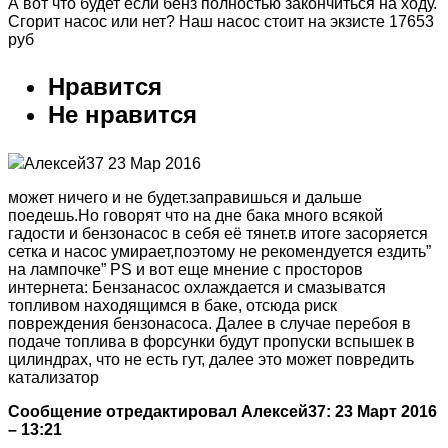
А вот что будет если бенз полностью закончиться на ходу.
Сгорит насос или нет? Наш насос стоит на экзисте 17653
руб
Нравится
Не нравится
Алексей37 23 Мар 2016
может ничего и не будет.заправишься и дальше
поедешь.Но говорят что на дне бака много всякой
гадости и бензонасос в себя её тянет.в итоге засоряется
сетка и насос умирает,поэтому не рекомендуется ездить”
на лампочке” PS и вот еще мнение с просторов
интернета: Бензанасос охлаждается и смазыватся
топливом находящимся в баке, отсюда риск
повреждения бензонасоса. Далее в случае перебоя в
подаче топлива в форсунки будут пропуски вспышек в
цилиндрах, что не есть гут, далее это может повредить
катализатор
Сообщение отредактировал Алексей37: 23 Март 2016
– 13:21