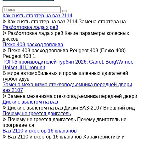
Search
for:
Как снять стартер на ваз 2114
ᐉ Как снять стартер на ваз 2114 Замена стартера на
Разболтовка лада х рей
ᐉ Разболтовка лада х рей Какие параметры колесных
дисков
Пежо 408 расход топлива
ᐉ Пежо 408 расход топлива Peugeot 408 (Пежо-408)
Peugeot 408 1.
ТОП-5 производителей турбин 2026: Garret, BorgWarner,
Holset, IHI, Ironunit
В мире автомобильных и промышленных двигателей
турбонадув
Замена механизма стеклоподъемника передней двери
ваз 2107
ᐉ Замена механизма стеклоподъемника передней двери
Диски с вылетом на ваз
ᐉ Диски с вылетом на ваз Диски ВАЗ-2107 Внешний вид
Почему не греется двигатель
ᐉ Почему не греется двигатель Почему двигатель не
прогревается
Ваз 2110 инжектор 16 клапанов
ᐉ Ваз 2110 инжектор 16 клапанов Характеристики и