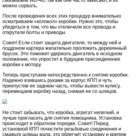
смазываем WD-40, так как они часто закисают, и их
можно сорвать.
После проведения всех этих процедур внимательно
осматриваем «колокол» коробки. Нужно это, чтобы
убедиться в том, что мы отключили все провода и
открутили болты и приводы.
Совет! Если стоит защита двигателя, то между ней и
поддоном картера желательно проложить деревянный
брусок. Это поможет удержать двигатель в исходном
положении, что упростит в будущем присоединение
коробки к мотору.
Теперь приступаем непосредственно к снятию коробки.
Надежно взявшись руками за корпус КПП и чуть
приопустив ее заднюю часть, чтобы вывести кулису,
перемещаем коробку назад, снимая ее со шлицов.
Не стоит забывать, что коробка, агрегат нелегкий, и
лучше пригласить для снятия помощника. Установка
происходит в обратном порядке. Совет! Перед
установкой КПП почистите резьбовые соединения и
смажьте шлицы вала, это облегчит установку и крепеж