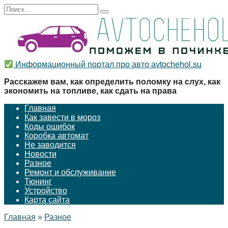
Перейти
Search
к
for:
содержанию
Информационный портал про авто avtochehol.su
Расскажем вам, как определить поломку на слух, как
экономить на топливе, как сдать на права
Главная
Как завести в мороз
Коды ошибок
Коробка автомат
Не заводится
Новости
Разное
Ремонт и обслуживание
Тюнинг
Устройство
Карта сайта
Главная
»
Разное