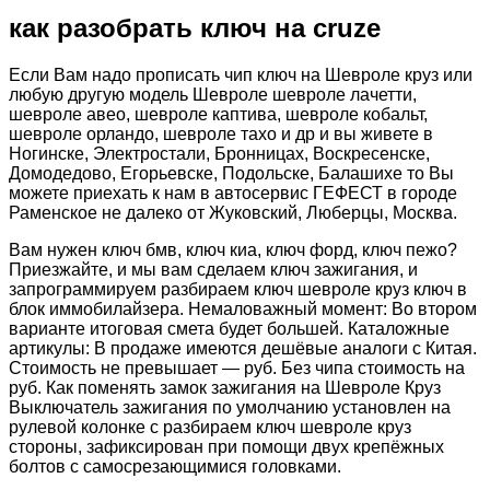
как разобрать ключ на cruze
Если Вам надо прописать чип ключ на Шевроле круз или
любую другую модель Шевроле шевроле лачетти,
шевроле авео, шевроле каптива, шевроле кобальт,
шевроле орландо, шевроле тахо и др и вы живете в
Ногинске, Электростали, Бронницах, Воскресенске,
Домодедово, Егорьевске, Подольске, Балашихе то Вы
можете приехать к нам в автосервис ГЕФЕСТ в городе
Раменское не далеко от Жуковский, Люберцы, Москва.
Вам нужен ключ бмв, ключ киа, ключ форд, ключ пежо?
Приезжайте, и мы вам сделаем ключ зажигания, и
запрограммируем разбираем ключ шевроле круз ключ в
блок иммобилайзера. Немаловажный момент: Во втором
варианте итоговая смета будет большей. Каталожные
артикулы: В продаже имеются дешёвые аналоги с Китая.
Стоимость не превышает — руб. Без чипа стоимость на
руб. Как поменять замок зажигания на Шевроле Круз
Выключатель зажигания по умолчанию установлен на
рулевой колонке с разбираем ключ шевроле круз
стороны, зафиксирован при помощи двух крепёжных
болтов с самосрезающимися головками.