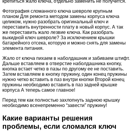
крепиться жало ключа, отдельно заменить не получится.
Фотография сломанного ключа шевроле крупным
планом Для ремонта методом замены корпуса ключа
целиком, нужно разобрать оригинальный ключ и
переставить внутренности плату в новый корпус. А так
же переставить жало лезвие ключа. Как разобрать
выкидной ключ шевроле? За исключением крышки
батарейного отсека, которую и можно снять для замены
элемента питания.
Жало от ключа пихаем в наболдашник и забиваем штифт.
Дальше вставляем в отверстие наболдашника кнопку,
кнопка встает четко в пазы по другому ее не поставить.
Затем вставляем в кнопку пружину, один конец пружины
нужно четко вставить в паз внутри кнопки Второй конец
пружины необходимо вставить в паз задней крышке
корпуса А теперь самое главное!
Перед тем как полностью захлопнуть заднюю крышку
необходимо всенепременно “завести” пружину!
Какие варианты решения
проблемы, если сломался ключ