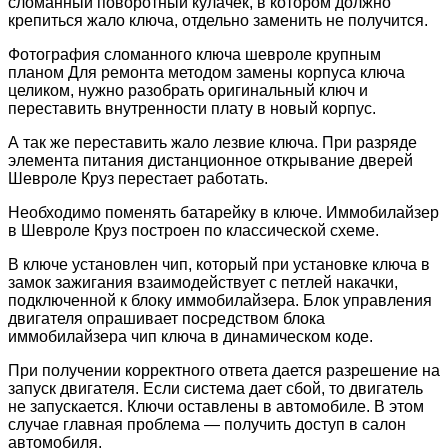
сломанный поворотный кулачек, в котором должно
крепиться жало ключа, отдельно заменить не получится.
Фотография сломанного ключа шевроле крупным
планом Для ремонта методом замены корпуса ключа
целиком, нужно разобрать оригинальный ключ и
переставить внутренности плату в новый корпус.
А так же переставить жало лезвие ключа. При разряде
элемента питания дистанционное открывание дверей
Шевроле Круз перестает работать.
Необходимо поменять батарейку в ключе. Иммобилайзер
в Шевроле Круз построен по классической схеме.
В ключе установлен чип, который при установке ключа в
замок зажигания взаимодействует с петлей накачки,
подключенной к блоку иммобилайзера. Блок управления
двигателя опрашивает посредством блока
иммобилайзера чип ключа в динамическом коде.
При получении корректного ответа дается разрешение на
запуск двигателя. Если система дает сбой, то двигатель
не запускается. Ключи оставлены в автомобиле. В этом
случае главная проблема — получить доступ в салон
автомобиля.