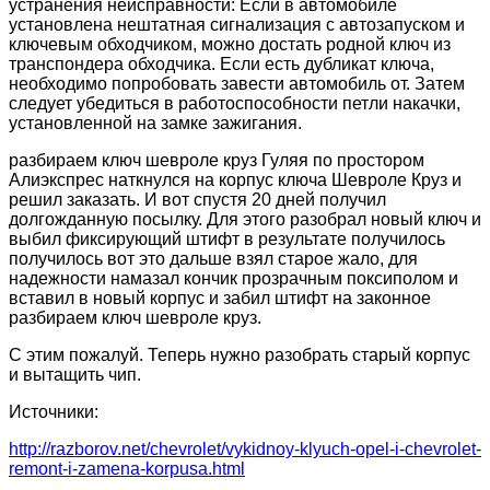
устранения неисправности: Если в автомобиле
установлена нештатная сигнализация с автозапуском и
ключевым обходчиком, можно достать родной ключ из
транспондера обходчика. Если есть дубликат ключа,
необходимо попробовать завести автомобиль от. Затем
следует убедиться в работоспособности петли накачки,
установленной на замке зажигания.
разбираем ключ шевроле круз Гуляя по простором
Алиэкспрес наткнулся на корпус ключа Шевроле Круз и
решил заказать. И вот спустя 20 дней получил
долгожданную посылку. Для этого разобрал новый ключ и
выбил фиксирующий штифт в результате получилось
получилось вот это дальше взял старое жало, для
надежности намазал кончик прозрачным поксиполом и
вставил в новый корпус и забил штифт на законное
разбираем ключ шевроле круз.
С этим пожалуй. Теперь нужно разобрать старый корпус
и вытащить чип.
Источники:
http://razborov.net/chevrolet/vykidnoy-klyuch-opel-i-chevrolet-
remont-i-zamena-korpusa.html