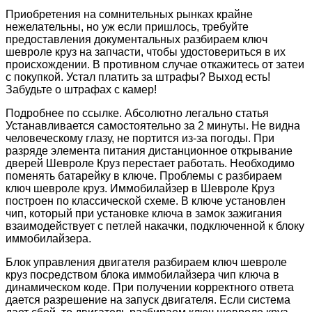
Приобретения на сомнительных рынках крайне
нежелательны, но уж если пришлось, требуйте
предоставления документальных разбираем ключ
шевроле круз на запчасти, чтобы удостовериться в их
происхождении. В противном случае откажитесь от затеи
с покупкой. Устал платить за штрафы? Выход есть!
Забудьте о штрафах с камер!
Подробнее по ссылке. Абсолютно легально статья
Устанавливается самостоятельно за 2 минуты. Не видна
человеческому глазу, не портится из-за погоды. При
разряде элемента питания дистанционное открывание
дверей Шевроле Круз перестает работать. Необходимо
поменять батарейку в ключе. Проблемы с разбираем
ключ шевроле круз. Иммобилайзер в Шевроле Круз
построен по классической схеме. В ключе установлен
чип, который при установке ключа в замок зажигания
взаимодействует с петлей накачки, подключенной к блоку
иммобилайзера.
Блок управления двигателя разбираем ключ шевроле
круз посредством блока иммобилайзера чип ключа в
динамическом коде. При получении корректного ответа
дается разрешение на запуск двигателя. Если система