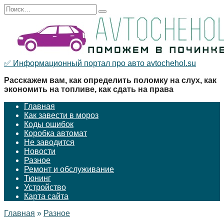
Перейти
Search
к
for:
содержанию
✅ Информационный портал про авто avtochehol.su
Расскажем вам, как определить поломку на слух, как
экономить на топливе, как сдать на права
Главная
Как завести в мороз
Коды ошибок
Коробка автомат
Не заводится
Новости
Разное
Ремонт и обслуживание
Тюнинг
Устройство
Карта сайта
Главная
»
Разное