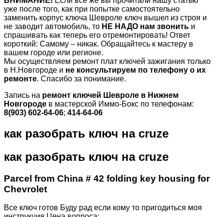
ВНИМАНИЕ!
Если все же вы прочитали нашу статью
уже после того, как при попытке самостоятельно
заменить корпус ключа Шевроле ключ вышел из строя и
не заводит автомобиль, то
НЕ НАДО нам звонить
и
спрашивать как теперь его отремонтировать! Ответ
короткий: Самому – никак. Обращайтесь к мастеру в
вашем городе или регионе.
Мы осуществляем ремонт плат ключей зажигания только
в Н.Новгороде и
не консультируем по телефону о их
ремонте
. Спасибо за понимание.
Запись на
ремонт ключей Шевроле в Нижнем
Новгороде
в мастерской Иммо-Бокс по телефонам:
8(903) 602-64-06
;
414-64-06
как разобрать ключ на cruze
как разобрать ключ на cruze
Parcel from China # 42 folding key housing for
Chevrolet
Все ключ готов Буду рад если кому то пригодиться моя
инструкция Цена вопроса: