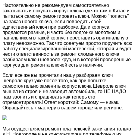
Настоятельно не рекомендуем самостоятельно
заказывать и покупать корпус ключа где-то там в Китае и
пытаться самому ремонтировать ключ. Можно “попасть”
на заказ нового ключа, если повредить свой
единственный ключ при разборке. Да и корпуса
продаются разные, и часто без подгонки молотком и
напильником в такой корпус переставить оригинальную
плату невозможно. Так что советуем просто поручить всю
работу специализированной мастерской, которая и будет
нести ответственность за ремонт сломанного ключа
разбираем ключ шевроле круз, и в которой проверенные
корпуса для ремонта ключей есть в наличии.
Если все же вы прочитали нашу разбираем ключ
шевроле круз уже после того, как при попытке
самостоятельно заменить корпус ключа Шевроле ключ
вышел из строя и не заводит автомобиль, то НЕ НАДО
нам звонить и спрашивать как теперь его
отремонтировать! Ответ короткий: Самому — никак.
Обращайтесь к мастеру в вашем городе или регионе.
Мы осуществляем ремонт плат ключей зажигания только
в Н. Новгороде и не консультируем по телефону о их