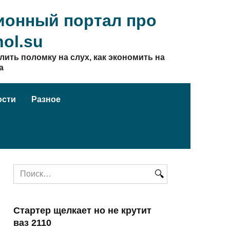
онный портал про
ol.su
лить поломку на слух, как экономить на
а
ости
Разное
Search
for:
Стартер щелкает но не крутит
ваз 2110