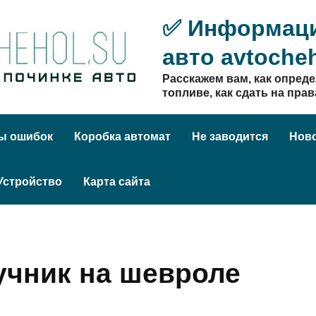
✅ Информаци
авто avtocheh
Расскажем вам, как опреде
топливе, как сдать на прав
ы ошибок
Коробка автомат
Не заводится
Нов
Устройство
Карта сайта
учник на шевроле