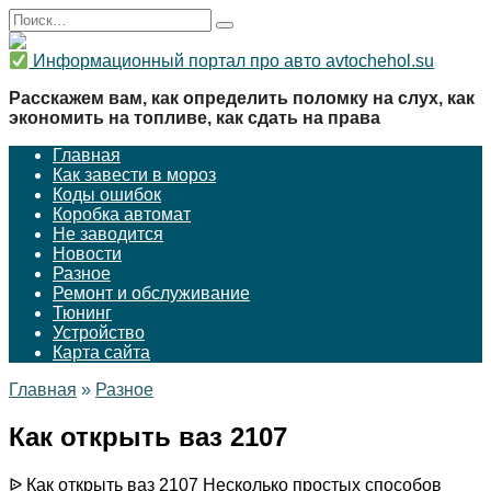
Перейти
Search
к
for:
содержанию
Информационный портал про авто avtochehol.su
Расскажем вам, как определить поломку на слух, как
экономить на топливе, как сдать на права
Главная
Как завести в мороз
Коды ошибок
Коробка автомат
Не заводится
Новости
Разное
Ремонт и обслуживание
Тюнинг
Устройство
Карта сайта
Главная
»
Разное
Как открыть ваз 2107
ᐉ Как открыть ваз 2107 Несколько простых способов