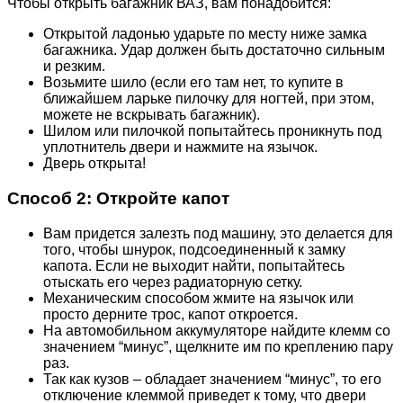
Чтобы открыть багажник ВАЗ, вам понадобится:
Открытой ладонью ударьте по месту ниже замка
багажника. Удар должен быть достаточно сильным
и резким.
Возьмите шило (если его там нет, то купите в
ближайшем ларьке пилочку для ногтей, при этом,
можете не вскрывать багажник).
Шилом или пилочкой попытайтесь проникнуть под
уплотнитель двери и нажмите на язычок.
Дверь открыта!
Способ 2: Откройте капот
Вам придется залезть под машину, это делается для
того, чтобы шнурок, подсоединенный к замку
капота. Если не выходит найти, попытайтесь
отыскать его через радиаторную сетку.
Механическим способом жмите на язычок или
просто дерните трос, капот откроется.
На автомобильном аккумуляторе найдите клемм со
значением “минус”, щелкните им по креплению пару
раз.
Так как кузов – обладает значением “минус”, то его
отключение клеммой приведет к тому, что двери