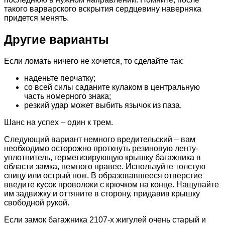
такого варварского вскрытия сердцевину наверняка
придется менять.
Другие варианты
Если ломать ничего не хочется, то сделайте так:
наденьте перчатку;
со всей силы саданите кулаком в центральную
часть номерного знака;
резкий удар может выбить язычок из паза.
Шанс на успех – один к трем.
Следующий вариант немного вредительский – вам
необходимо осторожно проткнуть резиновую ленту-
уплотнитель, герметизирующую крышку багажника в
области замка, немного правее. Используйте толстую
спицу или острый нож. В образовавшееся отверстие
введите кусок проволоки с крючком на конце. Нащупайте
им задвижку и оттяните в сторону, придавив крышку
свободной рукой.
Если замок багажника 2107-х жигулей очень старый и