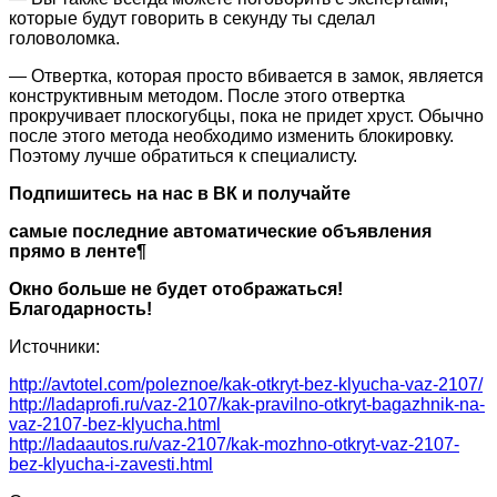
которые будут говорить в секунду ты сделал
головоломка.
— Отвертка, которая просто вбивается в замок, является
конструктивным методом. После этого отвертка
прокручивает плоскогубцы, пока не придет хруст. Обычно
после этого метода необходимо изменить блокировку.
Поэтому лучше обратиться к специалисту.
Подпишитесь на нас в ВК и получайте
самые последние автоматические объявления
прямо в ленте¶
Окно больше не будет отображаться!
Благодарность!
Источники:
http://avtotel.com/poleznoe/kak-otkryt-bez-klyucha-vaz-2107/
http://ladaprofi.ru/vaz-2107/kak-pravilno-otkryt-bagazhnik-na-
vaz-2107-bez-klyucha.html
http://ladaautos.ru/vaz-2107/kak-mozhno-otkryt-vaz-2107-
bez-klyucha-i-zavesti.html