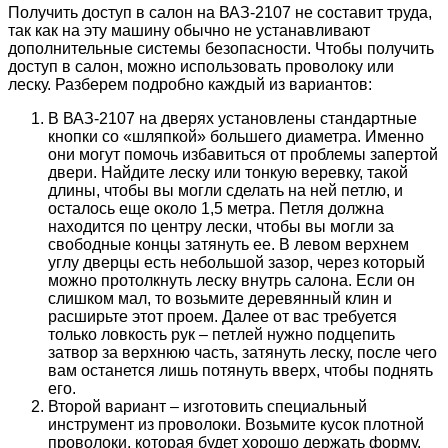
Получить доступ в салон на ВАЗ-2107 не составит труда,
так как на эту машину обычно не устанавливают
дополнительные системы безопасности. Чтобы получить
доступ в салон, можно использовать проволоку или
леску. Разберем подробно каждый из вариантов:
В ВАЗ-2107 на дверях установлены стандартные
кнопки со «шляпкой» большего диаметра. Именно
они могут помочь избавиться от проблемы запертой
двери. Найдите леску или тонкую веревку, такой
длины, чтобы вы могли сделать на ней петлю, и
осталось еще около 1,5 метра. Петля должна
находится по центру лески, чтобы вы могли за
свободные концы затянуть ее. В левом верхнем
углу дверцы есть небольшой зазор, через который
можно протолкнуть леску внутрь салона. Если он
слишком мал, то возьмите деревянный клин и
расширьте этот проем. Далее от вас требуется
только ловкость рук – петлей нужно подцепить
затвор за верхнюю часть, затянуть леску, после чего
вам останется лишь потянуть вверх, чтобы поднять
его.
Второй вариант – изготовить специальный
инструмент из проволоки. Возьмите кусок плотной
проволоки, которая будет хорошо держать форму.