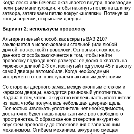
Когда леска или бечевка оказывается внутри, производим
нехитрые манипуляции, чтобы накинуть петлю на шляпку
затвора, затягиваем петлю вокруг «шляпки». Потянув за
концы веревки, открываем дверцы.
Вариант 2: используем проволоку
Альтернативный способ, как вскрыть ВАЗ 2107,
заключается в использовании стальной (или любой
другой, но жесткой) проволоки. Основная сложность
данного способа заключается в том, чтобы найти
проволоку подходящего размера: ее должно хватать на
«крючок» длиной 2-3 см, изогнутый под углом 45 и высоту
самой дверцы автомобиля. Когда необходимый
инструмент готов, приступаем к активным действиям.
Со стороны дверного замка, между оконным стеклом и
каркасом дверцы, находится резиновый уплотнитель.
Задача в том, чтобы аккуратно извлечь часть уплотнителя
из паза, чтобы получилась небольшая дверная щель.
Полностью извлекать уплотнитель нет необходимости,
достаточно будет лишь пары сантиметров свободного
пространства. В образованное отверстие аккуратно
опускаем проволоку до столкновения с запирающим
механизмом. Огибаем механизм, аккуратно смещая