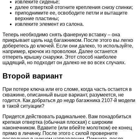
извлеките сиденье;
далее отверткой отогните крепления снизу спинки;
приподнимите ее, освободите петли и вытащите
верхние пластины;
извлеките элемент из салона.
Теперь необходимо снять фанерную вставку – она
прикрывает щель над багажником. После этого вы легко
доберетесь до ключей. Если они далеко, то используйте,
например, крючок из проволоки. Далее останется
отпереть крышку снаружи. Этот способ наиболее
щадящий, но подходит он далеко не во всех случаях.
Второй вариант
При потере ключа или его сломе, когда часть остается в
скважине, описанный выше вариант, разумеется, не
годится. Как добраться до недр багажника 2107-й модели
в такой ситуации?
Придется действовать радикальнее. Вам понадобиться
крепкая отвертка (обычная плоская) с широким
наконечником. Вдавите (или вбейте молотком) ее конец
прямо в личинку. После этого с силой проверните
последнюю в нужном направлении. Помните, после