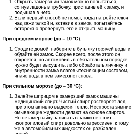
Открыть замерзший замок можно попытаться,
согнув ладонь в трубочку, приставив её к замку, и
подышав в него.
Если первый способ не помог, тогда нагрейте ключ
над зажигалкой и, вставив в замок, попытайтесь
осторожно провернуть его и открыть машину.
При среднем морозе (до – 10 °C):
Сходите домой, наберите в бутылку горячей воды и
обдайте ей замок. Скорее всего, после этого он
откроется, но автомобиль в обязательном порядке
нужно будет высушить, либо обработать личинку и
внутренности замка влаговытесняющим составом,
иначе вода в нем замерзнет снова.
При сильном морозе (до – 30 °C):
Залейте шприцом в замерзший замок машины
медицинский спирт. Чистый спирт растворяет лед,
при этом активно выделяя тепло. Неспроста зимние
омывающие жидкости делают на основе спиртов.
Но незамерзайку заливать в замки не стоит –
изопропиловый спирт довольно агрессивен, к тому
же в автомобильных жидкостях он разбавлен
водой.