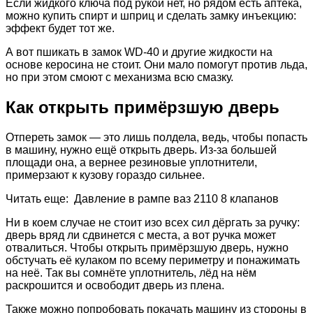
Если жидкого ключа под рукой нет, но рядом есть аптека,
можно купить спирт и шприц и сделать замку инъекцию:
эффект будет тот же.
А вот пшикать в замок WD-40 и другие жидкости на
основе керосина не стоит. Они мало помогут против льда,
но при этом смоют с механизма всю смазку.
Как открыть примёрзшую дверь
Отпереть замок — это лишь полдела, ведь, чтобы попасть
в машину, нужно ещё открыть дверь. Из-за большей
площади она, а вернее резиновые уплотнители,
примерзают к кузову гораздо сильнее.
Читать еще: Давление в рампе ваз 2110 8 клапанов
Ни в коем случае не стоит изо всех сил дёргать за ручку:
дверь вряд ли сдвинется с места, а вот ручка может
отвалиться. Чтобы открыть примёрзшую дверь, нужно
обстучать её кулаком по всему периметру и понажимать
на неё. Так вы сомнёте уплотнитель, лёд на нём
раскрошится и освободит дверь из плена.
Также можно попробовать покачать машину из стороны в