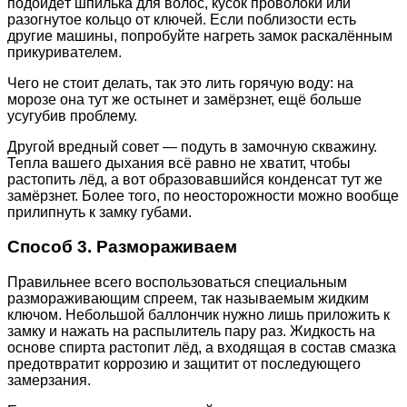
подойдёт шпилька для волос, кусок проволоки или
разогнутое кольцо от ключей. Если поблизости есть
другие машины, попробуйте нагреть замок раскалённым
прикуривателем.
Чего не стоит делать, так это лить горячую воду: на
морозе она тут же остынет и замёрзнет, ещё больше
усугубив проблему.
Другой вредный совет — подуть в замочную скважину.
Тепла вашего дыхания всё равно не хватит, чтобы
растопить лёд, а вот образовавшийся конденсат тут же
замёрзнет. Более того, по неосторожности можно вообще
прилипнуть к замку губами.
Способ 3. Размораживаем
Правильнее всего воспользоваться специальным
размораживающим спреем, так называемым жидким
ключом. Небольшой баллончик нужно лишь приложить к
замку и нажать на распылитель пару раз. Жидкость на
основе спирта растопит лёд, а входящая в состав смазка
предотвратит коррозию и защитит от последующего
замерзания.