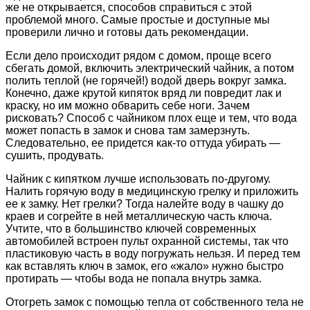
же не открывается, способов справиться с этой
проблемой много. Самые простые и доступные мы
проверили лично и готовы дать рекомендации.
Если дело происходит рядом с домом, проще всего
сбегать домой, включить электрический чайник, а потом
полить теплой (не горячей!) водой дверь вокруг замка.
Конечно, даже крутой кипяток вряд ли повредит лак и
краску, но им можно обварить себе ноги. Зачем
рисковать? Способ с чайником плох еще и тем, что вода
может попасть в замок и снова там замерзнуть.
Следовательно, ее придется как-то оттуда убирать —
сушить, продувать.
Чайник с кипятком лучше использовать по-другому.
Налить горячую воду в медицинскую грелку и приложить
ее к замку. Нет грелки? Тогда налейте воду в чашку до
краев и согрейте в ней металлическую часть ключа.
Учтите, что в большинство ключей современных
автомобилей встроен пульт охранной системы, так что
пластиковую часть в воду погружать нельзя. И перед тем
как вставлять ключ в замок, его «жало» нужно быстро
протирать — чтобы вода не попала внутрь замка.
Отогреть замок с помощью тепла от собственного тела не