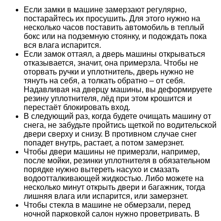
Если замки в машине замерзают регулярно,
постарайтесь их просушить. Для этого нужно на
несколько часов поставить автомобиль в теплый
бокс или на подземную стоянку, и подождать пока
вся влага испарится.
Если замок оттаял, а дверь машины открываться
отказывается, значит, она примерзла. Чтобы не
оторвать ручки и уплотнитель, дверь нужно не
тянуть на себя, а толкать обратно – от себя.
Надавливая на дверцу машины, вы деформируете
резину уплотнителя, лёд при этом крошится и
перестаёт блокировать вход.
В следующий раз, когда будете очищать машину от
снега, не забудьте пройтись щеткой по водительской
двери сверху и снизу. В противном случае снег
попадет внутрь, растает, а потом замерзнет.
Чтобы двери машины не примерзли, например,
после мойки, резинки уплотнителя в обязательном
порядке нужно вытереть насухо и смазать
водоотталкивающей жидкостью. Либо можете на
несколько минут открыть двери и багажник, тогда
лишняя влага или испарится, или замерзнет.
Чтобы стекла в машине не обмерзали, перед
ночной парковкой салон нужно проветривать. В