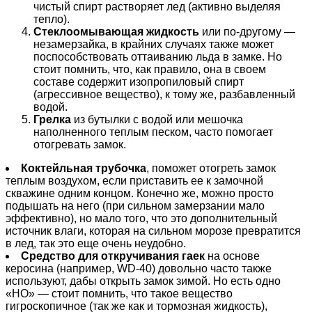
чистый спирт растворяет лед (активно выделяя
тепло).
Стеклоомывающая жидкость
или по-другому —
незамерзайка, в крайних случаях также может
поспособствовать оттаиванию льда в замке. Но
стоит помнить, что, как правило, она в своем
составе содержит изопропиловый спирт
(агрессивное вещество), к тому же, разбавленный
водой.
Грелка
из бутылки с водой или мешочка
наполненного теплым песком, часто помогает
отогревать замок.
Коктейльная трубочка
, поможет отогреть замок
теплым воздухом, если приставить ее к замочной
скважине одним концом. Конечно же, можно просто
подышать на него (при сильном замерзании мало
эффективно), но мало того, что это дополнительный
источник влаги, которая на сильном морозе превратится
в лед, так это еще очень неудобно.
Средство для откручивания гаек
на основе
керосина (например, WD-40) довольно часто также
используют, дабы открыть замок зимой. Но есть одно
«НО» — стоит помнить, что такое вещество
гигроскопичное (так же как и тормозная жидкость),