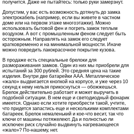
получится. Даже не пытайтесь: только руки замерзнут.
Допустим, у вас есть возможность дотянуть до замка
электрокабель (например, если вы живете в частном
доме или на первом этаже многоэтажки). Можно
использовать бытовой фен и погреть замок теплым
воздухом. А вот с промышленным феном следует быть
осторожным. Направлять на замок его следует
кратковременно и на минимальной мощности. Иначе
можно повредить лакокрасочное покрытие кузова.
В продаже есть специальные брелоки для
размораживания замков. Один из них мы приобрели для
испытаний за 300 рублей. Это средняя цена на такие
изделия. Внутри две батарейки ААА. Металлическое
«жало» выдвигается кнопкой на корпусе, и уже через 10
секунд к нему нельзя прикоснуться — обожжешься.
Брелок действительно работает и может выручить в
подобной ситуации. В нем еще и светодиодный фонарик
имеется. Однако если хотите приобрести такой, учтите,
что придется запастись еще и несколькими комплектами
батареек. Брелок немаленький и кое-что весит, так что
ключи от машины потяжелеют. Да и полностью ли
исключен риск случайно выдвинуть нагревающееся
«жало»? По-нашему, нет.