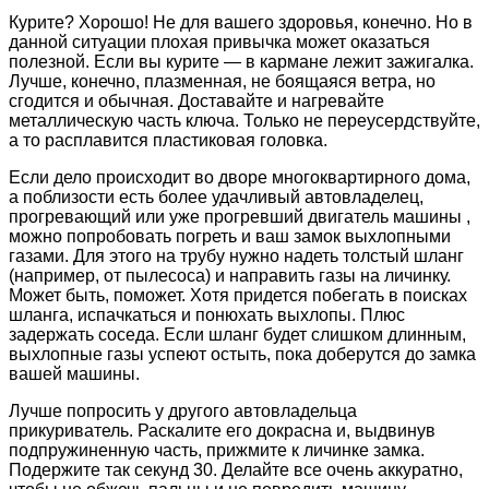
Курите? Хорошо! Не для вашего здоровья, конечно. Но в
данной ситуации плохая привычка может оказаться
полезной. Если вы курите — в кармане лежит зажигалка.
Лучше, конечно, плазменная, не боящаяся ветра, но
сгодится и обычная. Доставайте и нагревайте
металлическую часть ключа. Только не переусердствуйте,
а то расплавится пластиковая головка.
Если дело происходит во дворе многоквартирного дома,
а поблизости есть более удачливый автовладелец,
прогревающий или уже прогревший двигатель машины ,
можно попробовать погреть и ваш замок выхлопными
газами. Для этого на трубу нужно надеть толстый шланг
(например, от пылесоса) и направить газы на личинку.
Может быть, поможет. Хотя придется побегать в поисках
шланга, испачкаться и понюхать выхлопы. Плюс
задержать соседа. Если шланг будет слишком длинным,
выхлопные газы успеют остыть, пока доберутся до замка
вашей машины.
Лучше попросить у другого автовладельца
прикуриватель. Раскалите его докрасна и, выдвинув
подпружиненную часть, прижмите к личинке замка.
Подержите так секунд 30. Делайте все очень аккуратно,