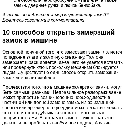
стеклоочистителя, форсунки омывателя, а также
замки, дверные ручки и лючок бензобака.
А как вы попадаете в замёрзшую машину зимой?
Делитесь советами в комментариях!
10 способов открыть замерзший
замок в машине
Основной причиной того, что замерзают замки, является
попадание влаги в замочную скважину. Там она
замерзает и расширяется, из-за чего не удается вставить
или провернуть ключ, поскольку механизм блокируется
льдом. Существует не один способ открыть замерзший
замок двери автомобиля:
Последствия того, что в машине замерзают замки, могут
быть самыми разными. Неправильное размораживание
может привести к возникновению необходимости в
частичной или полной замене замка. Из-за излишней
спешки или чрезмерного усердия можно и ключ сломать,
что в отсутствии дубликата чревато серьезными
неприятностями. Если замок замерз нужно знать что
делать, а не пробовать наобум все подряд. А какие