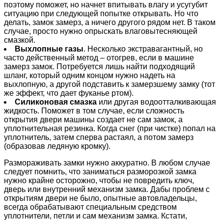
поэтому поможет, но начнет впитывать влагу и усугубит
ситуацию при следующей попытке открывать. Но что
делать, замок замерз, а ничего другого рядом нет. В таком
случае, просто нужно опрыскать влаговытесняющей
смазкой.
Выхлопные газы
. Несколько экстравагантный, но
часто действенный метод – отогрев, если в машине
замерз замок. Потребуется лишь найти подходящий
шланг, который одним концом нужно надеть на
выхлопную, а другой подставить к замерзшему замку (тот
же эффект, что дает фуканье ртом).
Силиконовая смазка
или другая водоотталкивающая
жидкость. Поможет в том случае, если сложность
открытия двери машины создает не сам замок, а
уплотнительная резинка. Когда снег (при чистке) попал на
уплотнитель, затем сперва растаял, а потом замерз
(образовав ледяную кромку).
Размораживать замки нужно аккуратно. В любом случае
следует помнить, что заниматься разморозкой замка
нужно крайне осторожно, чтобы не повредить ключ,
дверь или внутренний механизм замка. Дабы проблем с
открытиям двери не было, опытные автовладельцы,
всегда обрабатывают специальным средством
уплотнители, петли и сам механизм замка. Кстати,