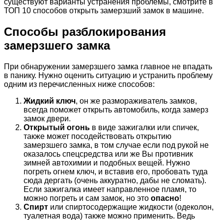
существуют варианты устранения проблемы, смотрите в
ТОП 10 способов открыть замерзший замок в машине.
Способы разблокирования
замерзшего замка
При обнаружении замерзшего замка главное не впадать
в панику. Нужно оценить ситуацию и устранить проблему
одним из перечисленных ниже способов:
Жидкий ключ
, он же размораживатель замков,
всегда поможет открыть автомобиль, когда замерз
замок двери.
Открытый огонь
в виде зажигалки или спичек,
также может посодействовать открытию
замерзшего замка, в том случае если под рукой не
оказалось спецсредства или же Вы противник
зимней автохимии и подобных вещей. Нужно
погреть огнем ключ, и вставив его, пробовать туда
сюда дергать (очень аккуратно, дабы не сломать).
Если зажигалка имеет направленное пламя, то
можно погреть и сам замок, но это
опасно
!
Спирт
или спиртосодержащие жидкости (одеколон,
туалетная вода) также можно применить. Ведь