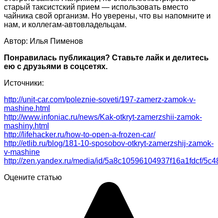
старый таксистский прием — использовать вместо
чайника свой организм. Но уверены, что вы напомните и
нам, и коллегам-автовладельцам.
Автор: Илья Пименов
Понравилась публикация? Ставьте лайк и делитесь
ею с друзьями в соцсетях.
Источники:
http://unit-car.com/poleznie-soveti/197-zamerz-zamok-v-
mashine.html
http://www.infoniac.ru/news/Kak-otkryt-zamerzshii-zamok-
mashiny.html
http://lifehacker.ru/how-to-open-a-frozen-car/
http://etlib.ru/blog/181-10-sposobov-otkryt-zamerzshij-zamok-
v-mashine
http://zen.yandex.ru/media/id/5a8c10596104937f16a1fdcf/5
Оцените статью