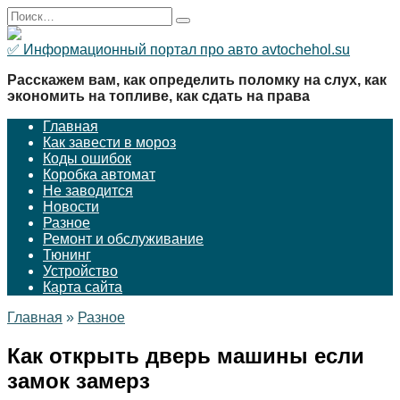
Перейти
Search
к
for:
содержанию
✅ Информационный портал про авто avtochehol.su
Расскажем вам, как определить поломку на слух, как
экономить на топливе, как сдать на права
Главная
Как завести в мороз
Коды ошибок
Коробка автомат
Не заводится
Новости
Разное
Ремонт и обслуживание
Тюнинг
Устройство
Карта сайта
Главная
»
Разное
Как открыть дверь машины если
замок замерз