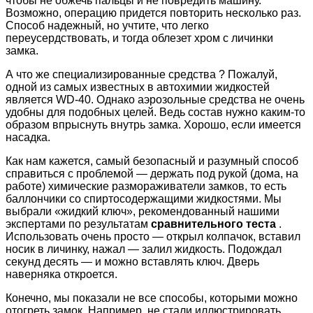
чтобы не обжечь пальцы и не повредить машину.
Возможно, операцию придется повторить несколько раз.
Способ надежный, но учтите, что легко
переусердствовать, и тогда облезет хром с личинки
замка.
А что же специализированные средства ? Пожалуй,
одной из самых известных в автохимии жидкостей
является WD-40. Однако аэрозольные средства не очень
удобны для подобных целей. Ведь состав нужно каким-то
образом впрыснуть внутрь замка. Хорошо, если имеется
насадка.
Как нам кажется, самый безопасный и разумный способ
справиться с проблемой — держать под рукой (дома, на
работе) химические размораживатели замков, то есть
баллончики со спиртосодержащими жидкостями. Мы
выбрали «жидкий ключ», рекомендованный нашими
экспертами по результатам
сравнительного теста
.
Использовать очень просто — открыл колпачок, вставил
носик в личинку, нажал — залил жидкость. Подождал
секунд десять — и можно вставлять ключ. Дверь
наверняка откроется.
Конечно, мы показали не все способы, которыми можно
отогреть замок. Например, не стали иллюстрировать