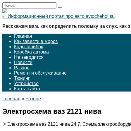
Перейти
Search
к
for:
содержанию
✅ Информационный портал про авто avtochehol.su
Расскажем вам, как определить поломку на слух, как э
Главная
Как завести в мороз
Коды ошибок
Коробка автомат
Не заводится
Новости
Разное
Ремонт и обслуживание
Тюнинг
Устройство
Карта сайта
Главная
»
Разное
Электросхема ваз 2121 нива
ᐉ Электросхема ваз 2121 нива 24.7. Схема электрооборуд