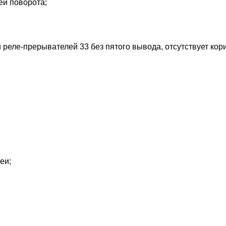
ей поворота;
ой реле-прерывателей 33 без пятого вывода, отсутствует к
еи;