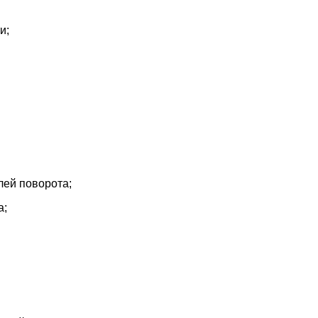
и;
лей поворота;
а;