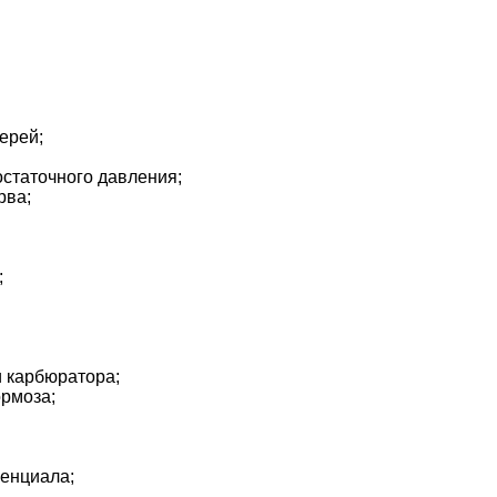
ерей;
остаточного давления;
рва;
;
и карбюратора;
ормоза;
енциала;