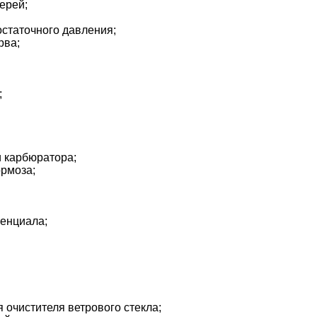
ерей;
остаточного давления;
рва;
;
и карбюратора;
ормоза;
енциала;
я очистителя ветрового стекла;