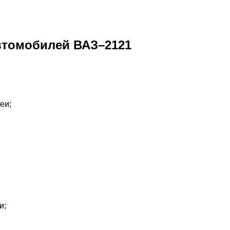
автомобилей ВАЗ–2121
еи;
и;