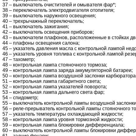
37 – выключатель очистителей и омывателя фар*;
38 – переключатель электродвигателя отопителя;
39 – выключатель наружного освещения;
40 – трехрычажный переключатель;
41 – выключатель зажигания;
42 – выключатель освещения приборов;
43 – выключатели плафонов, расположенные в стойках дв
44 – плафоны освещения салона;
45 – указатель давления масла с контрольной лампой нед
46 – указатель уровня топлива с контрольной лампой резе
47 – тахометр;
48 – контрольная лампа стояночного тормоза;
49 – контрольная лампа заряда аккумуляторной батареи;
50 – контрольная лампа воздушной заслонки карбюратора
51 – контрольная лампа габаритного света;
52 – контрольная лампа указателей поворота;
53 – контрольная лампа дальнего света фар;
54 – спидометр;
55 – выключатель контрольной лампы воздушной заслонк
56 – реле-прерыватель контрольной лампы стояночного т
57 – указатель температуры охлаждающей жидкости;
58 – контрольная лампа уровня тормозной жидкости;
59 – контрольная лампа блокировки дифференциала;
60 – выключатель контрольной лампы блокировки диффер
61 – задние фонари;