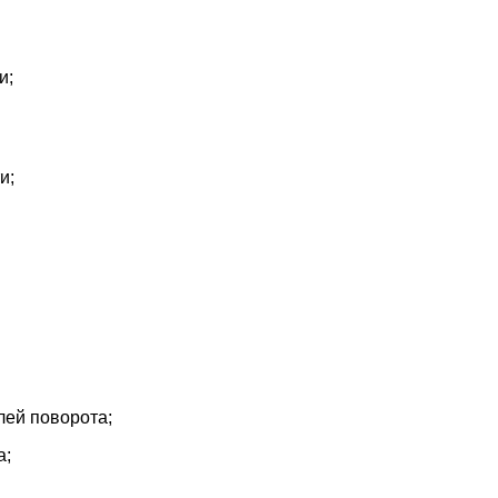
и;
и;
лей поворота;
а;