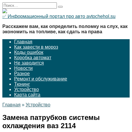
Перейти
Search
к
for:
содержанию
✅ Информационный портал про авто avtochehol.su
Расскажем вам, как определить поломку на слух, как
экономить на топливе, как сдать на права
Главная
Как завести в мороз
Коды ошибок
Коробка автомат
Не заводится
Новости
Разное
Ремонт и обслуживание
Тюнинг
Устройство
Карта сайта
Главная
»
Устройство
Замена патрубков системы
охлаждения ваз 2114