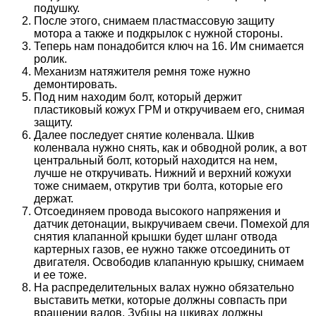
подушку.
После этого, снимаем пластмассовую защиту
мотора а также и подкрылок с нужной стороны.
Теперь нам понадобится ключ на 16. Им снимается
ролик.
Механизм натяжителя ремня тоже нужно
демонтировать.
Под ним находим болт, который держит
пластиковый кожух ГРМ и откручиваем его, снимая
защиту.
Далее последует снятие коленвала. Шкив
коленвала нужно снять, как и обводной ролик, а вот
центральный болт, который находится на нем,
лучше не откручивать. Нижний и верхний кожухи
тоже снимаем, открутив три болта, которые его
держат.
Отсоединяем провода высокого напряжения и
датчик детонации, выкручиваем свечи. Помехой для
снятия клапанной крышки будет шланг отвода
картерных газов, ее нужно также отсоединить от
двигателя. Освободив клапанную крышку, снимаем
и ее тоже.
На распределительных валах нужно обязательно
выставить метки, которые должны совпасть при
вращении валов. Зубцы на шкивах должны