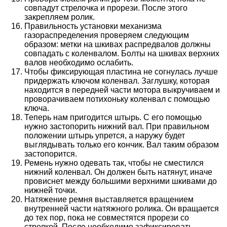
совпадут стрелочка и прорези. После этого
закрепляем ролик.
Правильность установки механизма
газораспределения проверяем следующим
образом: метки на шкивах распредвалов должны
совпадать с коленвалом. Болты на шкивах верхних
валов необходимо ослабить.
Чтобы фиксирующая пластина не согнулась лучше
придержать ключом коленвал. Заглушку, которая
находится в передней части мотора выкручиваем и
проворачиваем потихоньку коленвал с помощью
ключа.
Теперь нам пригодится штырь. С его помощью
нужно застопорить нижний вал. При правильном
положении штырь упрется, а наружу будет
выглядывать только его кончик. Вал таким образом
застопорится.
Ремень нужно одевать так, чтобы не сместился
нижний коленвал. Он должен быть натянут, иначе
провиснет между большими верхними шкивами до
нижней точки.
Натяжение ремня выставляется вращением
внутренней части натяжного ролика. Он вращается
до тех пор, пока не совместятся прорези со
стрелкой. После необходимо зафиксировать