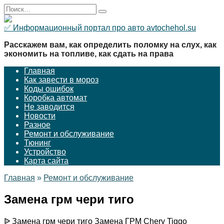
Перейти
Search
к
for:
содержанию
✅ Информационный портал про авто avtochehol.su
Расскажем вам, как определить поломку на слух, как
экономить на топливе, как сдать на права
Главная
Как завести в мороз
Коды ошибок
Коробка автомат
Не заводится
Новости
Разное
Ремонт и обслуживание
Тюнинг
Устройство
Карта сайта
Главная
»
Ремонт и обслуживание
Замена грм чери тиго
ᐉ Замена грм чери тиго Замена ГРМ Chery Tiggo