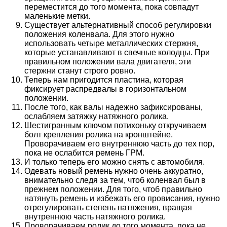
переместится до того момента, пока совпадут
маленькие метки.
Существует альтернативный способ регулировки
положения коленвала. Для этого нужно
использовать четыре металлических стержня,
которые устанавливают в свечные колодцы. При
правильном положении вала двигателя, эти
стержни станут строго ровно.
Теперь нам пригодится пластина, которая
фиксирует распредвалы в горизонтальном
положении.
После того, как валы надежно зафиксированы,
ослабляем затяжку натяжного ролика.
Шестигранным ключом потихоньку откручиваем
болт крепления ролика на кронштейне.
Проворачиваем его внутреннюю часть до тех пор,
пока не ослабится ремень ГРМ.
И только теперь его можно снять с автомобиля.
Одевать новый ремень нужно очень аккуратно,
внимательно следя за тем, чтоб коленвал был в
прежнем положении. Для того, чтоб правильно
натянуть ремень и избежать его провисания, нужно
отрегулировать степень натяжения, вращая
внутреннюю часть натяжного ролика.
Проворачиваем ролик до того момента, пока не