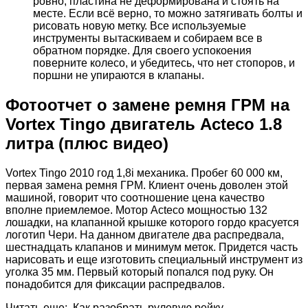
ровно, пластина не деформирована и стоять на
месте. Если всё верно, то можно затягивать болты и
рисовать новую метку. Все используемые
инструменты вытаскиваем и собираем все в
обратном порядке. Для своего успокоения
поверните колесо, и убедитесь, что нет стопоров, и
поршни не упираются в клапаны.
Фотоотчет о замене ремня ГРМ на
Vortex Tingo двигатель Acteco 1.8
литра (плюс видео)
Vortex Tingo 2010 год 1,8i механика. Пробег 60 000 км,
первая замена ремня ГРМ. Клиент очень доволен этой
машиной, говорит что соотношение цена качество
вполне приемлемое. Мотор Acteco мощностью 132
лошадки, на клапанной крышке которого гордо красуется
логотип Чери. На данном двигателе два распредвала,
шестнадцать клапанов и минимум меток. Придется часть
нарисовать и еще изготовить специальный инструмент из
уголка 35 мм. Первый который попался под руку. Он
понадобится для фиксации распредвалов.
Читать еще: Как разобрать рулевую рейку